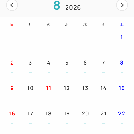
8
子
2026
アメニティー類（タオル以外はアメニティーバーから
お取りいただけます）
日
月
火
水
木
金
土
1
【駐車場のご案内】
ホテル敷地内に130台収容の平面駐車場がございま
す。
2
3
4
5
6
7
8
無料＆入出庫自由となっておりますので、ご利用くだ
さいませ。
トラック、バスなどの大型のお車でもご利用いただけ
9
10
11
12
13
14
15
ます！
※大型車や２トン車以上のトラックをお停めになる際
は、事前にご連絡ください。
16
17
18
19
20
21
22
＝＝＝＝＝＝＝＝＝＝＝＝＝＝＝＝＝＝＝＝＝＝＝＝
＝