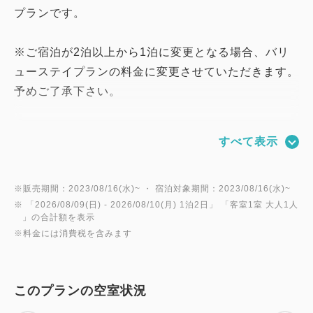
プランです。
※ご宿泊が2泊以上から1泊に変更となる場合、バリ
ューステイプランの料金に変更させていただきます。
予めご了承下さい。
＝＝＝＝＝＝＝＝＝＝＝＝＝＝＝＝＝＝＝＝＝＝＝＝
すべて表示
＝
【館内のご案内】
※販売期間：2023/08/16(水)~ ・ 宿泊対象期間：2023/08/16(水)~
※ 「
2026/08/09(日)
- 2026/08/10(月)
1泊2日
」 「
客室1室 大人1人
Wi-Fi、コインランドリー、製氷機・自動販売機完備
」の合計額を表示
※料金には消費税を含みます
【客室設備】
全米NO.1ホテルベッドメーカーSARTA社のベッド全
室完備！
このプランの空室状況
テレビ（地上デジタル、BS）、冷蔵庫、デスク、椅