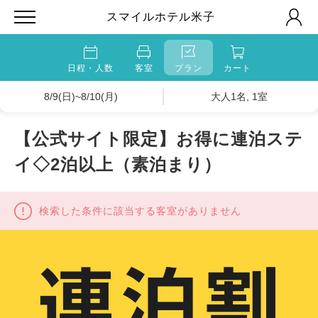
スマイルホテル米子
日程・人数
客室
プラン
カート
8/9(日)~8/10(月)
大人1名, 1室
【公式サイト限定】お得に連泊ステ
イ◇2泊以上（素泊まり）
検索した条件に該当する客室がありません