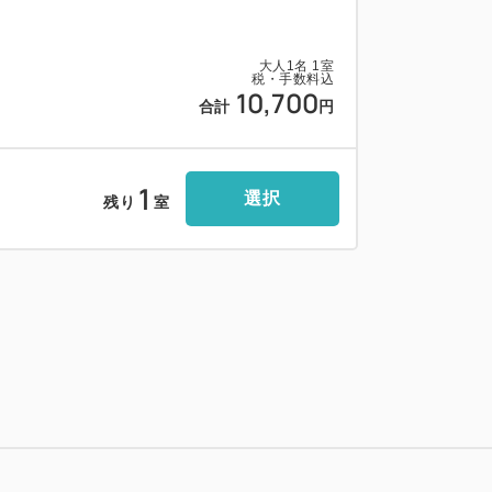
回線＆WｉーFｉ使用無料
大人
1
名
1
室
数は多くございません)
税・手数料込
10,700
合計
円
お預かりサービス(一両日中に限ります)
━━━━━━━━━━━━━━■
1
選択
残り
室
順約７０台収容 （車高１.８ｍ制限 ２
 １泊 １，０００円
もいくつかございます。
出口2番乗り場よりバスで8分「市役所前」