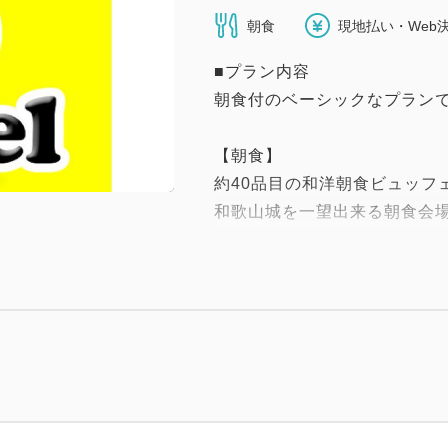
朝食
現地払い・Web
■プラン内容
朝食付のベーシックなプラン
【朝食】
約40品目の和洋朝食ビュッフ
和歌山城を一望出来る朝食会
・会場 9階レストラン
・営業時間 7：00～9：30（
※会場は全室禁煙となってお
■━━━━━━━━━ここがポ
☆全室シモンズベッド、テン