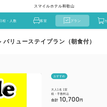
スマイルホテル和歌山
日程・人数
客室
プラン
 バリューステイプラン（朝食付）
おすすめ
大人
1
名
1
室
税・手数料込
10,700
合計
円