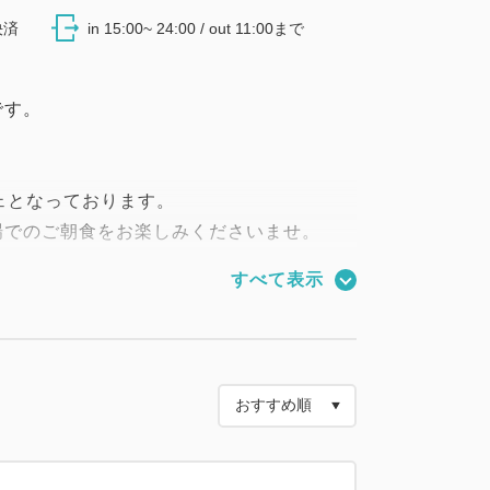
決済
in 15:00~ 24:00 / out 11:00まで
です。
ェとなっております。
場でのご朝食をお楽しみくださいませ。
すべて表示
最終入場9：15）
ります
イント━━━━━━━━━━━■
ピュール社製枕導入