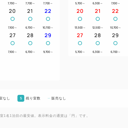
～
7,700
～
7,700
～
7,700
～
5,700
～
6,300
～
7,100
～
20
21
22
20
21
22
7,100
～
6,700
～
10,700
～
13,500
～
12,500
～
10,700
～
27
28
29
27
28
29
7,100
～
6,700
～
9,700
～
5,700
～
6,300
～
6,700
～
5
室なし
残り室数
販売なし
1室1名1泊目の最安値。表示料金の通貨は「円」です。