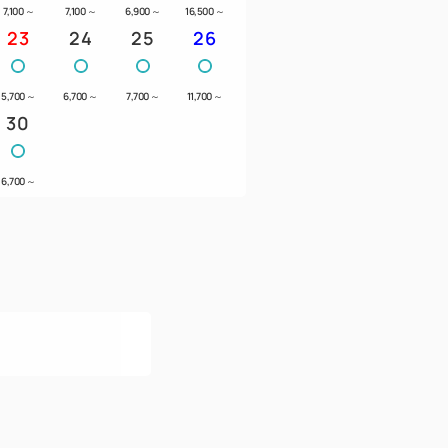
7,100
～
7,100
～
6,900
～
16,500
～
23
24
25
26
5,700
～
6,700
～
7,700
～
11,700
～
30
6,700
～