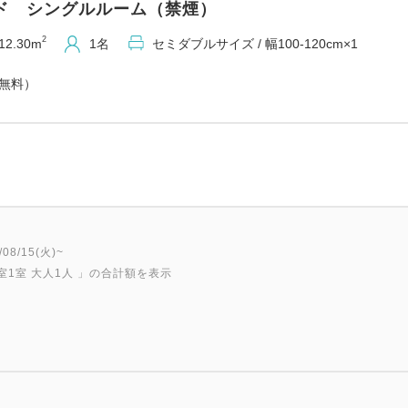
ド シングルルーム（禁煙）
☆全室インターネットＬＡＮ
☆全室加湿空気清浄機完備
2
12.30m
1名
セミダブルサイズ / 幅100-120cm×1
☆コインランドリー完備(台
（無料）
☆チェックアウト後のお荷物
■━━━━━━━━━━━━━
【駐車場のご案内】
ホテル隣接 立体駐車場 先着
３時～６時まで出入不可）
8/15(火)~
当日１３時～翌日１２時まで
室1室 大人1人
」の合計額を表示
徒歩圏内にコインパーキング
【交通アクセス】
・JR和歌山駅より2ｋｍ中央