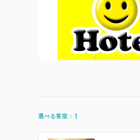
1
選べる客室：