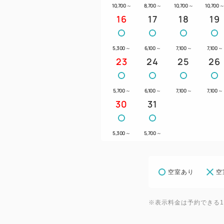
10,700
～
8,700
～
10,700
～
10,700
16
17
18
19
5,300
～
6,100
～
7,100
～
7,100
～
23
24
25
26
5,700
～
6,100
～
7,100
～
7,100
～
30
31
5,300
～
5,700
～
空室あり
空
※表示料金は予約できる