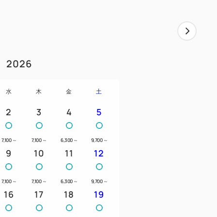
歩10分
2026
、和歌山マリーナシティ…車で30分
ールド…車で90分
水
木
金
土
2
3
4
5
7,100
～
7,100
～
6,300
～
9,700
～
・・徒歩10分
9
10
11
12
分
5分
7,100
～
7,100
～
6,300
～
9,700
～
・・・・★・・・・・・・
16
17
18
19