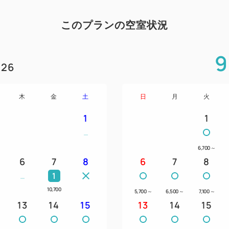
下車徒歩2分
・南海和歌山市駅より700ｍ徒
このプランの空室状況
【周辺観光地】
9
26
・和歌山城…徒歩すぐ
・黒潮市場、ポルトヨーロッパ
・南紀白浜、アドベンチャーワ
木
金
土
日
月
火
1
1
【周辺施設】
・和歌山市役所・・・徒歩5分
6,700
～
・天然温泉「ふくろうの湯」・
6
7
8
6
7
8
・和歌山県民会館・・・車で5
1
・ビックホエール・・・車で1
10,700
5,700
～
6,500
～
7,100
～
★・・・・・・・★・・・・
13
14
15
13
14
15
★・・・・・・・★