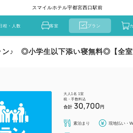
スマイルホテル宇都宮西口駅前
日程・人数
客室
プラン
ン♪ ◎小学生以下添い寝無料◎【全室
大人
1
名
1
室
税・手数料込
30,700
合計
円
素泊まり
現地払い・W