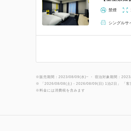
禁煙
シングルサイズ
※販売期間：2023/08/09(水)~ ・ 宿泊対象期間：2023/0
※ 「
2026/08/08(土)
- 2026/08/09(日)
1泊2日
」 「
客
※料金には消費税を含みます