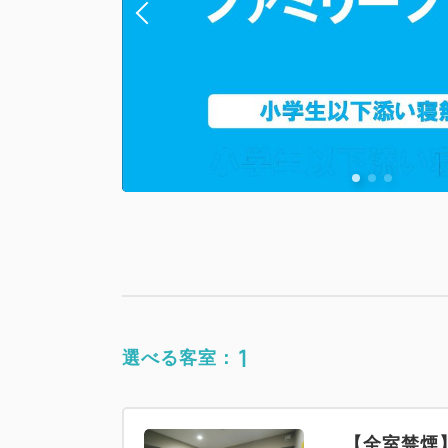
1
選べる客室：
【全室禁煙