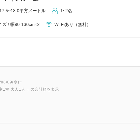
17.5~18.0平方メートル
1~2名
 / 幅90-130cm×2
Wi-Fiあり（無料）
8/09(水)~
室1室 大人1人
」の合計額を表示