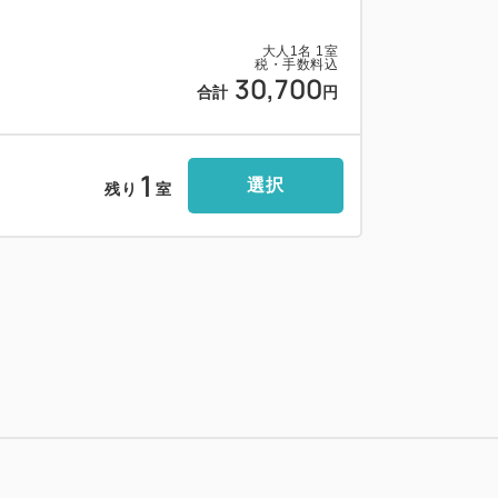
大人
1
名
1
室
税・手数料込
30,700
合計
円
1
選択
残り
室