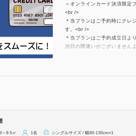
＜オンラインカード決済限定プラン
<br />
＊当プランはご予約時にクレ
す。<br />
＊当プランはご予約成立日より
泊日の間違いがございませんよう
＜注意事項＞
当館では、SDGs取り組みの
願いしております。
スマイルホテル宇都宮西口駅
−・−・−・−・−・−−・−・−・
【館内のご案内】
■全室Wifi・LAN完備！（無料
煙
■コインランドリー2台
洗濯：300円（洗剤自動投入）
9～9.5㎡
1名
シングルサイズ / 幅90-130cm×1