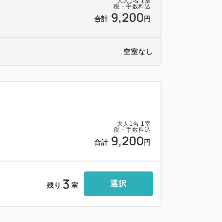
大人
1
名
1
室
税・手数料込
9,200
合計
円
ーをご用意致しております。
無料）
空室なし
持ち込みは1度に5冊までとさせていただきま
ェスタイルでご用意しております。
大人
1
名
1
室
税・手数料込
0円（税込）
9,200
合計
円
持ち込みも可能です。
3
選択
残り
室
ございます。（1泊1台 650円）
、ご予約は受け付けておりません。
いただくので当館裏側に一時駐車していた