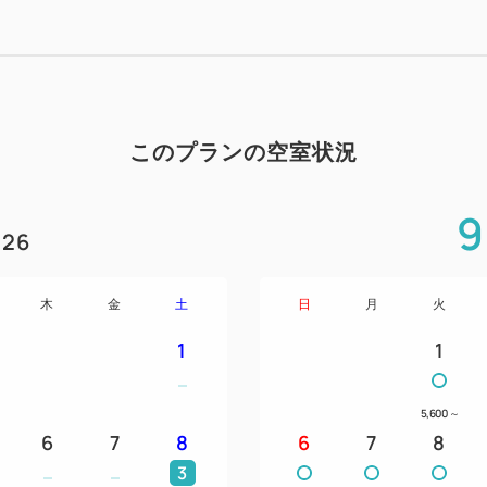
このプランの空室状況
9
26
木
金
土
日
月
火
1
1
5,600
～
6
7
8
6
7
8
3