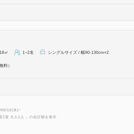
18㎡
1~2名
シングルサイズ / 幅90-130cm×2
（無料）
8/10(木)~
室1室 大人1人
」の合計額を表示