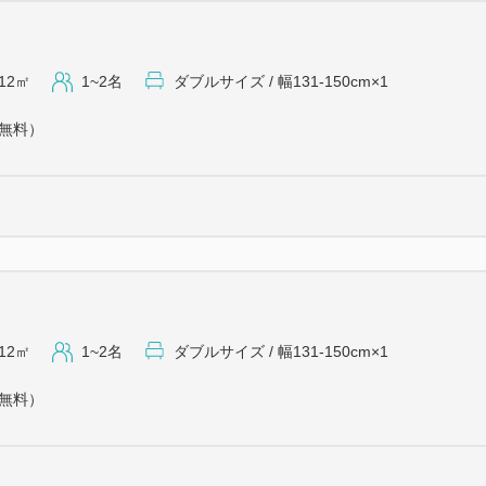
だきフロントにお越しいただ
だきますようお願いいたしま
満車の場合は周辺のコインパー
12㎡
1~2名
ダブルサイズ / 幅131-150cm×1
※ホテルにはバイク用の駐輪場
（無料）
います駐輪場をご利用くださ
【交通アクセス】
JR・東北新幹線 宇都宮駅東口
北関東自動車道 宇都宮上三川I
＝＝＝＝＝＝＝＝＝＝＝＝＝
12㎡
1~2名
ダブルサイズ / 幅131-150cm×1
（無料）