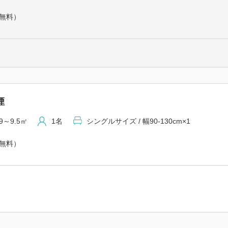
乾燥：100円/30分
（無料）
■ウェルカムドリンクコーナー
ロビーにインスタントコーヒ
■レンタルコミックコーナー（
蔵書800冊以上、お部屋への
す。
煙
【ご朝食のご案内】
和洋中の品数豊富なビュッフ
9～9.5㎡
1名
シングルサイズ / 幅90-130cm×1
営業時間 6：30～9:00 90
（無料）
レストランの他、客室へのお
【駐車場のご案内】
ホテルから徒歩3分程の場所に
ご到着順でご案内をしており
また、駐車番号を指定させて