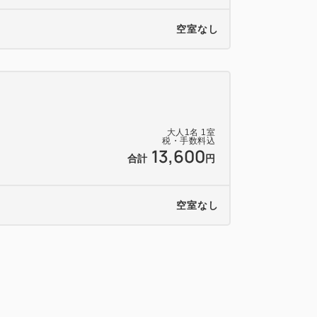
空室なし
大人
1
名
1
室
税・手数料込
13,600
合計
円
空室なし