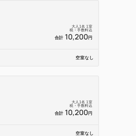
くか、駐車場に到着した時点でご連絡いた
す。
キングをご利用下さい。(提携なし)
大人
1
名
1
室
はございません。JR宇都宮駅東口にござ
税・手数料込
10,200
いませ（有料）。
合計
円
空室なし
より徒歩10分
Cより約20分
＝＝＝＝＝＝＝＝＝＝＝＝
大人
1
名
1
室
税・手数料込
10,200
合計
円
空室なし