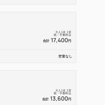
大人
1
名
1
室
税・手数料込
17,400
合計
円
空室なし
大人
1
名
1
室
税・手数料込
13,600
合計
円