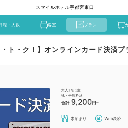
スマイルホテル宇都宮東口
日程・人数
客室
プラン
オ・ト・ク！】オンラインカード決済プ
大人
1
名
1
室
税・手数料込
9,200
合計
円~
素泊まり
Web決済