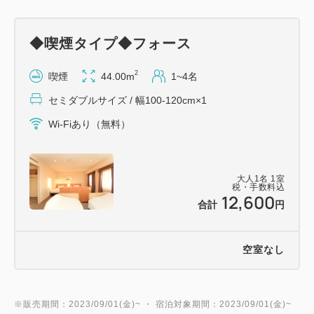
◆喫煙タイプ◆フォース
2
喫煙
44.00m
1~4名
セミダブルサイズ / 幅100-120cm×1
Wi-Fiあり（無料）
大人
1
名
1
室
税・手数料込
12,600
合計
円
空室なし
※販売期間：2023/09/01(金)~ ・ 宿泊対象期間：2023/09/01(金)~