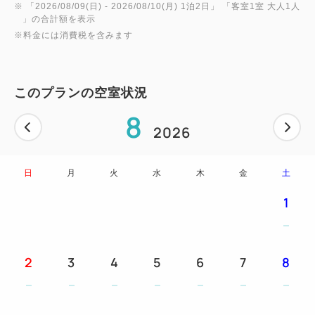
※ 「
2026/08/09(日)
- 2026/08/10(月)
1泊2日
」 「
客室1室 大人1人
」の合計額を表示
※料金には消費税を含みます
このプランの空室状況
8
2026
日
月
火
水
木
金
土
1
2
3
4
5
6
7
8