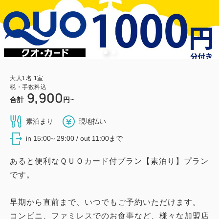
大人
1
名
1
室
税・手数料込
9,900
合計
円~
素泊まり
現地払い
in 15:00~ 29:00 / out 11:00まで
あると便利なＱＵＯカード付プラン【素泊り】プラン
です。
早期から直前まで、いつでもご予約いただけます。
コンビニ、ファミレスでのお食事など、様々な加盟店