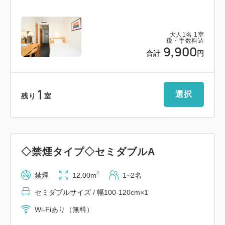
◆冷蔵庫(空)
◆ドライヤー
大人
1
名
1
室
◆ケトル
税・手数料込
9,900
◆シャンプー・コンディショナー・ボディーソープ
合計
円
◆タオル (バス・フェイス・バスマット)
◆洗浄機付トイレ
1
選択
残り
室
【駐車場のご案内】
ご宿泊者様は無料でご利用いただけます。※普通車の
み（中型車・大型車は駐車不可）
◇禁煙タイプ◇セミダブルA
ホテル敷地内駐車場が満車の場合は、徒歩3分程の距
離にある契約駐車場へのご案内となります。
2
禁煙
12.00m
1~2名
セミダブルサイズ / 幅100-120cm×1
※その他サービス、貸出品もございます、お気軽にス
Wi-Fiあり（無料）