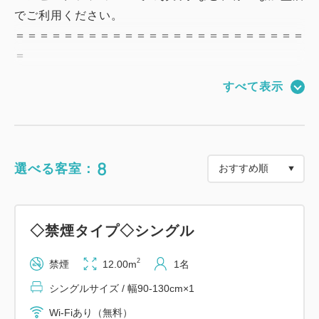
でご利用ください。
＝＝＝＝＝＝＝＝＝＝＝＝＝＝＝＝＝＝＝＝＝＝＝＝
＝
すべて表示
【アメニティ】
※環境保護の観点より、アメニティはロビーでのピッ
クアップ方式を取っております。
◆ガウン (部屋着)
8
選べる客室：
◆歯ブラシ・カミソリ・綿棒
◆ティーパック （煎茶・ほうじ茶）
◇禁煙タイプ◇シングル
【客室設備】
◆液晶テレビ
2
禁煙
12.00m
1名
◆VOD(有料放送)
シングルサイズ / 幅90-130cm×1
◆加湿付空気清浄機
Wi-Fiあり（無料）
◆アイスペール