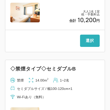
大人
1
名
1
室
税・手数料込
10,200
合計
円
選択
◇禁煙タイプ◇セミダブルB
2
禁煙
14.00m
1~2名
セミダブルサイズ / 幅100-120cm×1
Wi-Fiあり（無料）