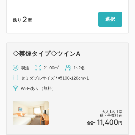
2
選択
残り
室
◇禁煙タイプ◇ツインA
2
喫煙
21.00m
1~2名
セミダブルサイズ / 幅100-120cm×1
Wi-Fiあり（無料）
大人
1
名
1
室
税・手数料込
11,400
合計
円