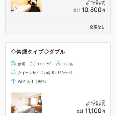
大人
1
名
1
室
税・手数料込
10,800
合計
円
空室なし
◇禁煙タイプ◇ダブル
2
禁煙
17.00m
1~2名
クイーンサイズ / 幅151-180cm×1
Wi-Fiあり（無料）
大人
1
名
1
室
税・手数料込
11,100
合計
円