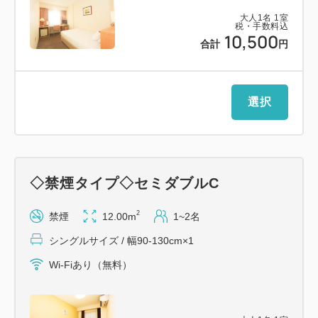
大人
1
名
1
室
税・手数料込
10,500
合計
円
選択
◇禁煙タイプ◇セミダブルC
2
禁煙
12.00m
1~2名
シングルサイズ / 幅90-130cm×1
Wi-Fiあり（無料）