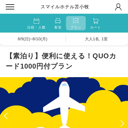
スマイルホテル苫小牧
日程・人数
客室
プラン
カート
8/9(日)~8/10(月)
大人1名, 1室
【素泊り】便利に使える！QUOカ
ード1000円付プラン