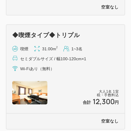
空室なし
◆喫煙タイプ◆トリプル
2
喫煙
31.00m
1~3名
セミダブルサイズ / 幅100-120cm×1
Wi-Fiあり（無料）
大人
1
名
1
室
税・手数料込
12,300
合計
円
空室なし