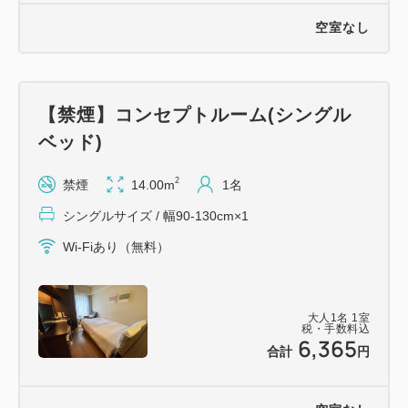
空室なし
【禁煙】コンセプトルーム(シングル
ベッド)
2
禁煙
14.00m
1名
シングルサイズ / 幅90-130cm×1
Wi-Fiあり（無料）
大人
1
名
1
室
税・手数料込
6,365
合計
円