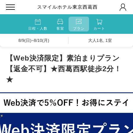
スマイルホテル東京西葛西
日程・人数
客室
プラン
カート
8/9(日)~8/10(月)
大人1名, 1室
【Web決済限定】素泊まりプラン
【返金不可】★西葛西駅徒歩2分！
★