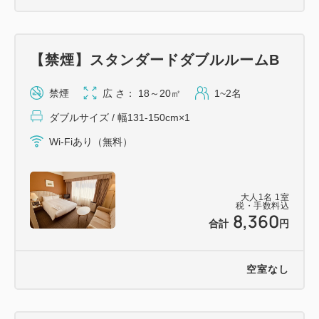
【禁煙】スタンダードダブルルームB
禁煙
広 さ： 18～20㎡
1~2名
ダブルサイズ / 幅131-150cm×1
Wi-Fiあり（無料）
大人
1
名
1
室
税・手数料込
8,360
合計
円
空室なし