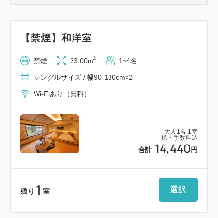
【禁煙】和洋室
2
禁煙
33.00m
1~4名
シングルサイズ / 幅90-130cm×2
Wi-Fiあり（無料）
大人
1
名
1
室
税・手数料込
14,440
合計
円
1
選択
残り
室