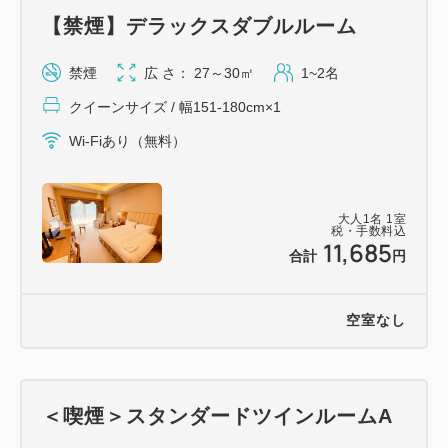
【禁煙】デラックスダブルルーム
禁煙
広 さ： 27～30㎡
1~2名
クイーンサイズ / 幅151-180cm×1
Wi-Fiあり（無料）
大人
1
名
1
室
税・手数料込
11,685
合計
円
空室なし
＜喫煙＞スタンダードツインルームA