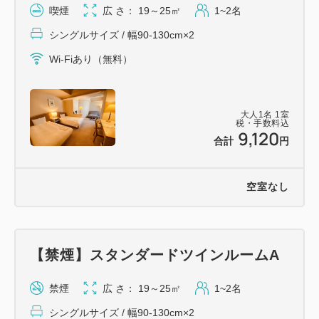
喫煙
広 さ： 19～25㎡
1~2名
シングルサイズ / 幅90-130cm×2
Wi-Fiあり（無料）
大人
1
名
1
室
税・手数料込
9,120
合計
円
空室なし
【禁煙】スタンダードツインルームA
禁煙
広 さ： 19～25㎡
1~2名
シングルサイズ / 幅90-130cm×2