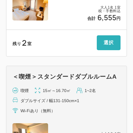
大人
1
名
1
室
税・手数料込
6,555
合計
円
2
選択
残り
室
＜喫煙＞スタンダードダブルルームA
喫煙
15㎡～16.70㎡
1~2名
ダブルサイズ / 幅131-150cm×1
Wi-Fiあり（無料）