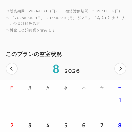
※販売期間：2026/01/11(日)~ ・ 宿泊対象期間：2026/01/11(日)~
※ 「
2026/08/09(日)
- 2026/08/10(月)
1泊2日
」 「
客室1室 大人1人
」の合計額を表示
※料金には消費税を含みます
このプランの空室状況
8
2026
日
月
火
水
木
金
土
1
2
3
4
5
6
7
8