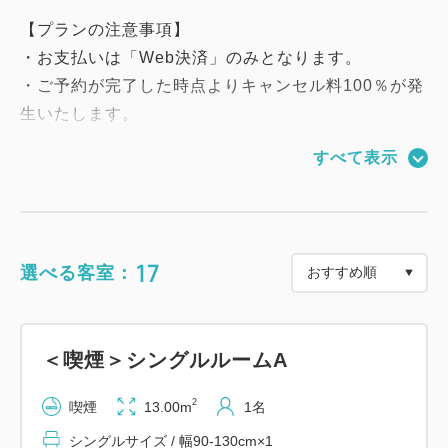
【プランの注意事項】
・お支払いは「Web決済」のみとなります。
・ご予約が完了した時点よりキャンセル料100％が発
生いたします。
・いかなる場合も変更、キャンセル、返金は承ってお
すべて表示
りません。
ご予約内容をご確認の上、ご予約ください。
・当ホテル、またはサイトに問い合わせを頂いてもキ
ャンセル料免除の対応は一切致しかねます。
17
選べる客室：
＝＝＝＝＝＝＝＝＝＝＝＝＝＝＝＝＝＝＝＝＝＝＝＝
＝
＜喫煙＞シングルルームA
【館内のご案内】
Wi-Fi無料、コインランドリー完備
2
喫煙
13.00m
1名
シングルサイズ / 幅90-130cm×1