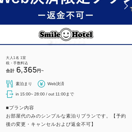
大人
1
名
1
室
税・手数料込
6,365
合計
円~
素泊まり
Web決済
in 15:00~ 28:00 / out 11:00まで
■プラン内容
お部屋代のみのシンプルな素泊りプランです。【予約
後の変更・キャンセルおよび返金不可】