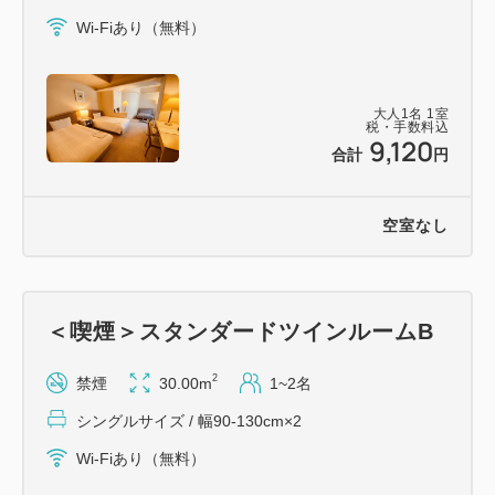
Wi-Fiあり（無料）
大人
1
名
1
室
税・手数料込
9,120
合計
円
空室なし
＜喫煙＞スタンダードツインルームB
2
禁煙
30.00m
1~2名
シングルサイズ / 幅90-130cm×2
Wi-Fiあり（無料）