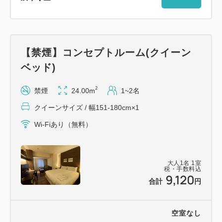
【禁煙】コンセプトルーム(クイーン
ベッド)
2
禁煙
24.00m
1~2名
クイーンサイズ / 幅151-180cm×1
Wi-Fiあり（無料）
大人
1
名
1
室
税・手数料込
9,120
合計
円
空室なし