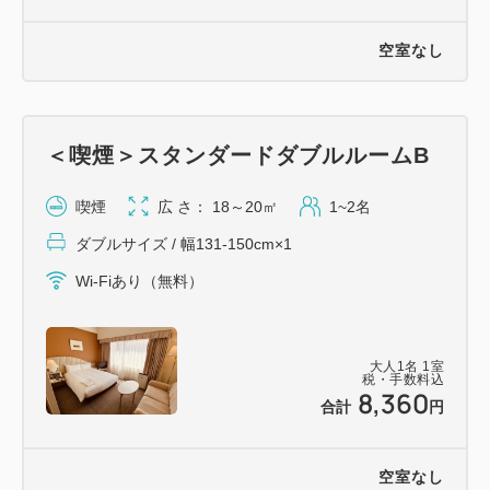
空室なし
＜喫煙＞スタンダードダブルルームB
喫煙
広 さ： 18～20㎡
1~2名
ダブルサイズ / 幅131-150cm×1
Wi-Fiあり（無料）
大人
1
名
1
室
税・手数料込
8,360
合計
円
空室なし