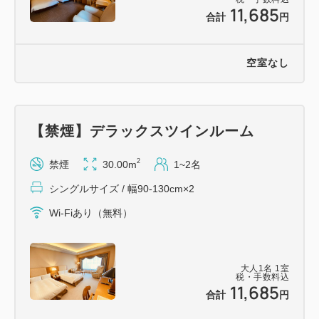
11,685
合計
円
空室なし
【禁煙】デラックスツインルーム
2
禁煙
30.00m
1~2名
シングルサイズ / 幅90-130cm×2
Wi-Fiあり（無料）
大人
1
名
1
室
税・手数料込
11,685
合計
円