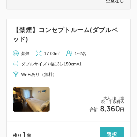
空室なし
【禁煙】コンセプトルーム(ダブルベ
ッド)
2
禁煙
17.00m
1~2名
ダブルサイズ / 幅131-150cm×1
Wi-Fiあり（無料）
大人
1
名
1
室
税・手数料込
8,360
合計
円
1
選択
残り
室