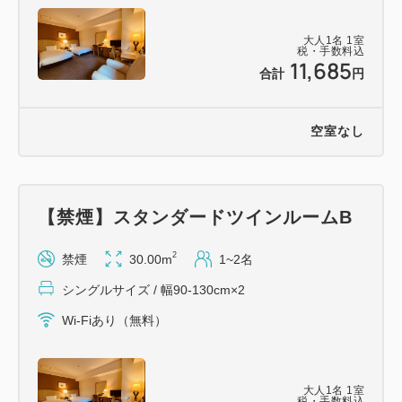
大人
1
名
1
室
税・手数料込
11,685
合計
円
空室なし
【禁煙】スタンダードツインルームB
2
禁煙
30.00m
1~2名
シングルサイズ / 幅90-130cm×2
Wi-Fiあり（無料）
大人
1
名
1
室
税・手数料込