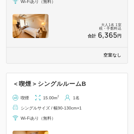
Wi-Fiあり（無料）
大人
1
名
1
室
税・手数料込
6,365
合計
円
空室なし
＜喫煙＞シングルルームB
2
喫煙
15.00m
1名
シングルサイズ / 幅90-130cm×1
Wi-Fiあり（無料）