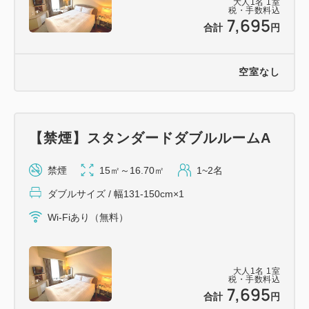
大人
1
名
1
室
税・手数料込
7,695
合計
円
空室なし
【禁煙】スタンダードダブルルームA
禁煙
15㎡～16.70㎡
1~2名
ダブルサイズ / 幅131-150cm×1
Wi-Fiあり（無料）
大人
1
名
1
室
税・手数料込
7,695
合計
円