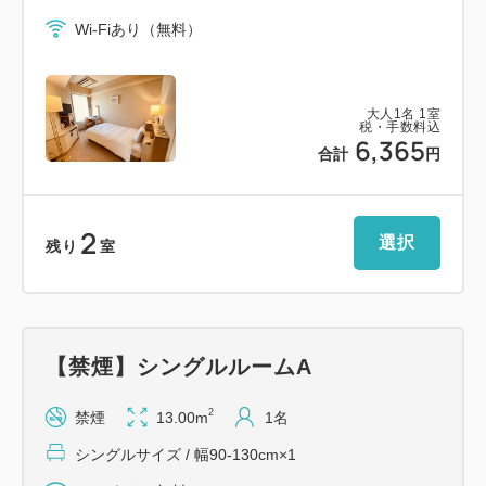
【客室設備】
Wi-Fiあり（無料）
TV（地上デジタル、BS）、冷蔵庫、ユニットバ
ス、デスク、椅子、ソファ（ツイン等一部客室のみ）
歯ブラシセット、かみそり、ナイトウェア、ボディ
大人
1
名
1
室
タオル、フェイスタオル、シャンプー、リンス、ボデ
税・手数料込
6,365
ィソープ、ハンドソープ、お茶セット
合計
円
【駐車場のご案内】
2
選択
立体駐車場 ご宿泊者のみ 1泊￥1,500 予約制
残り
室
※22:00～翌8:00までは入出庫ができません。
【交通アクセス】
東京メトロ東西線 西葛西駅 徒歩2分
【禁煙】シングルルームA
＝＝＝＝＝＝＝＝＝＝＝＝＝＝＝＝＝＝＝＝＝＝＝＝
＝
2
禁煙
13.00m
1名
シングルサイズ / 幅90-130cm×1