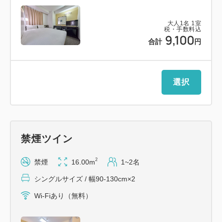
冷蔵庫、ユニットバス、デスク、椅子、ソファ（ツイ
大人
1
名
1
室
ン等一部客室のみ）、全室加湿機能付空気清浄機完
税・手数料込
9,100
備、
合計
円
■全室スマートテレビ導入！各種動画配信サービスが
客室でお楽しみいただけます。
※視聴にはご自身のアカウントが必要なアプリケーシ
選択
ョンもございます。
【交通アクセス】
東京メトロ東西線・日比谷線 「茅場町駅」 1番・
5番出口より徒歩約1分
禁煙ツイン
JR京葉線 「八丁堀駅」 B1出口より徒歩約8
2
禁煙
16.00m
1~2名
分
シングルサイズ / 幅90-130cm×2
Wi-Fiあり（無料）
東京駅 徒歩約15-18
分 地下鉄ご利用で約8分