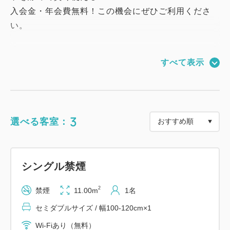
入会金・年会費無料！この機会にぜひご利用くださ
い。
■プラン内容
すべて表示
Aカードに新規ご入会いただき、お得にご宿泊いただ
ける【朝食付】プランです。
※既にご入会済、または紛失再発行のお客様には適用
3
選べる客室：
されませんのでご注意ください。
【朝食】
シングル禁煙
洋食、和食、ライス、スープ、サラダ、パン、デザー
トまで約60種ご用意しております。
2
禁煙
11.00m
1名
セミダブルサイズ / 幅100-120cm×1
朝食会場：地下1階 ガスト茅場町駅前店
Wi-Fiあり（無料）
朝食営業時間：6:30~10:00（9:30ラストオーダ