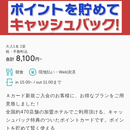
大人
1
名
1
室
税・手数料込
8,100
合計
円~
朝食
現地払い・Web決済
in 15:00~ / out 11:00まで
Ａカード新規ご入会のお客様に、お得なプランをご用
意致しました！
全国約470店舗の加盟ホテルでご利用頂ける、キャッ
シュバック特典のついたポイントカードです。ポイン
トを貯めて賢く使える