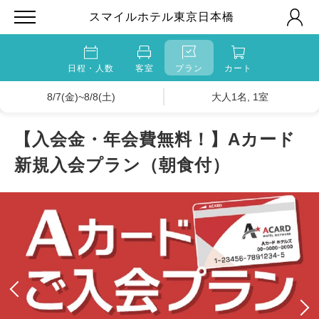
スマイルホテル東京日本橋
日程・人数
客室
プラン
カート
8/7(金)~8/8(土)
大人1名, 1室
【入会金・年会費無料！】Aカード
新規入会プラン（朝食付）