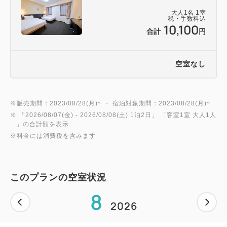
（ 「東京駅」（大手町駅地下道経由） → 「大手
大人
1
名
1
室
税・手数料込
町」 → 東京メトロ東西線 「茅場町駅」 約8
10,100
合計
円
分 ）
空室なし
＝＝＝＝＝＝＝＝＝＝＝＝＝＝＝＝＝＝＝＝＝＝＝＝
＝
※販売期間：2023/08/28(月)~ ・ 宿泊対象期間：2023/08/28(月)~
※ 「
2026/08/07(金)
- 2026/08/08(土)
1泊2日
」 「
客室1室 大人1人
」の合計額を表示
※料金には消費税を含みます
このプランの空室状況
8
2026