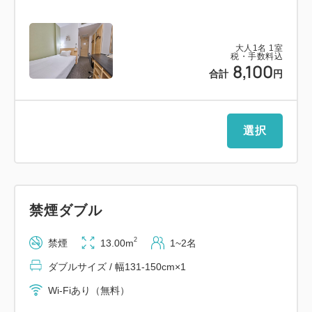
ー）
大人
1
名
1
室
税・手数料込
8,100
合計
円
＝＝＝＝＝＝＝＝＝＝＝＝＝＝＝＝＝＝＝＝＝＝＝＝
＝
選択
【館内のご案内】
Wi-Fi無料、館内3Fにコインランドリー完備
１Fロビー アメニティコーナー
※当館では、SDGｓへの取り組みの一環として、必
禁煙ダブル
要なアメニティを客室に常設せず、1階ロビーのアメ
ニティコーナーよりお持ちいただいておりま
2
禁煙
13.00m
1~2名
す。
ダブルサイズ / 幅131-150cm×1
Wi-Fiあり（無料）
【客室設備】