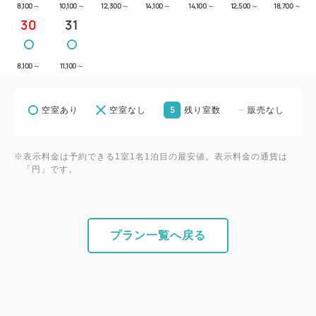
8,100
～
10,100
～
12,300
～
14,100
～
14,100
～
12,500
～
18,700
～
30
31
8,100
～
11,100
～
5
空室あり
空室なし
残り室数
販売なし
※表示料金は予約できる1室1名1泊目の最安値。表示料金の通貨は
「円」です。
プラン一覧へ戻る