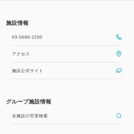
うきょうスカイツリー駅】東武スカイツリーライン
（14分）⇒【北千住駅】東京メトロ千代田線（3分）
施設情報
⇒【綾瀬駅】
03-5680-2200
＜空港＞
・東京モノレール【羽田空港国際線ビル駅】（19
アクセス
分）⇒【浜松町駅】JR山手線（18分）⇒【西日暮里
駅】東京メトロ千代田線（9分）⇒【綾瀬駅】
施設公式サイト
・京急空港線エアポート快特【羽田空港国内線ターミ
ナル駅】（14分）⇒【品川駅】JR山手線（26分）
⇒【西日暮里駅】東京メトロ千代田線（9分）⇒【綾
瀬駅】
グループ施設情報
・京成スカイライナー【成田空港駅】（40分）
全施設の空室検索
⇒【日暮里駅】JR山手線（1分）⇒【西日暮里駅】東
京メトロ千代田線（9分）⇒【綾瀬駅】
・京成アクセス特急【成田空港駅】（48分）⇒【青