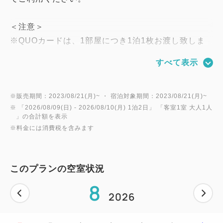
＜注意＞
※QUOカードは、1部屋につき1泊1枚お渡し致しま
す。
すべて表示
※チェックイン後に減泊となった場合には、ご返金手
続きの際に
「減泊した日数分」のQUOカードをご返却いただき
※販売期間：2023/08/21(月)~ ・ 宿泊対象期間：2023/08/21(月)~
※ 「
2026/08/09(日)
- 2026/08/10(月)
1泊2日
」 「
客室1室 大人1人
ます。
」の合計額を表示
※料金には消費税を含みます
・－－－－－－－－－－－－－－－－－－－－－－－
－－－－－－－・
このプランの空室状況
◆チェックイン／チェックアウト◆
8
15:00／10:00
2026
◆客室◆