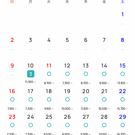
日
月
火
水
木
金
土
デュベスタイルの羽毛掛け布団
1
シモンズ社製ポケットコイルマットレス（和室以外）
インターネット接続（有線LAN／Wi-Fi対応）
加湿空気清浄機
2
3
4
5
6
7
8
衣類用消臭スプレー
洗浄機能付トイレ ほか
9
10
11
12
13
14
15
3
◆館内施設◆
11,300
～
8,700
～
7,300
～
8,700
～
9,500
～
13,100
～
朝食会場
16
17
18
19
20
21
22
各種貸出品
コインランドリー
各種自動販売機
7,100
～
7,300
～
9,100
～
10,500
～
11,100
～
10,500
～
15,700
～
23
24
25
26
27
28
29
電子レンジ
製氷機 ほか
7,300
～
7,300
～
8,500
～
8,900
～
9,900
～
10,100
～
16,700
～