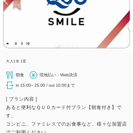
大人
1
名
1
室
朝食
現地払い・Web決済
in 15:00~ 25:00 / out 10:00まで
[ プラン内容 ]
あると便利なＱＵＯカード付プラン【朝食付き】で
す。
コンビニ、ファミレスでのお食事など、様々な加盟店
でご利用ください。