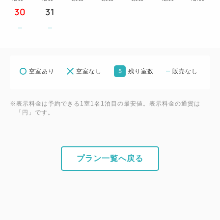
30
31
◆アクセス◆
東京メトロ千代田線【綾瀬駅】西口より徒歩約2分・
東口より徒歩約4分
※都心より乗車の場合、最後部で西口寄り、前方車両
5
空室あり
空室なし
残り室数
販売なし
で東口寄りになります。
※JR常磐線は止まりませんのでご注意ください。
※表示料金は予約できる1室1名1泊目の最安値。表示料金の通貨は
「円」です。
＜電車＞
・JR山手線【東京駅】（12分）⇒【西日暮里駅】東
京メトロ千代田線（9分）⇒【綾瀬駅】
プラン一覧へ戻る
・東京メトロ日比谷線【秋葉原駅】（12分）⇒【北
千住駅】東京メトロ千代田線（3分）⇒【綾瀬駅】
・東京メトロ千代田線【大手町駅】（19分）⇒【綾
瀬駅】
・東武スカイツリーライン【浅草駅】（3分）⇒【と