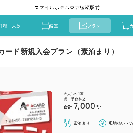
スマイルホテル東京綾瀬駅前
日程・人数
客室
プラン
カード新規入会プラン（素泊まり）
大人
1
名
1
室
税・手数料込
7,000
合計
円~
素泊まり
現地払い・W