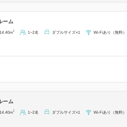
・－－－－－－－－－－－－
◆チェックイン／チェックア
ルーム
15:00／10:00
2
14.40m
1~2名
ダブルサイズ×1
Wi-Fiあり（無料）
◆客室◆
デュベスタイルの羽毛掛け布
シモンズ社製ポケットコイル
インターネット接続（有線LAN／
加湿空気清浄機
衣類用消臭スプレー
洗浄機能付トイレ ほか
ルーム
◆館内施設◆
2
14.40m
1~2名
ダブルサイズ×1
Wi-Fiあり（無料）
朝食会場