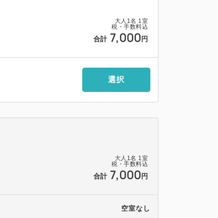
ド新規会員が条件となります。
大人
1
名
1
室
税・手数料込
お客様はご予約対象外となります。
7,000
合計
円
ド申込書をお渡し致しますのでご記入下さ
、このプランはご利用いただけません。
選択
の素泊まりプランでのご案内となりますの
ストランで使えるポイントカード【Aカー
ポイントとして付きます。
大人
1
名
1
室
金5,000円がフロントで受け取れて、ご出張
税・手数料込
7,000
合計
円
空室なし