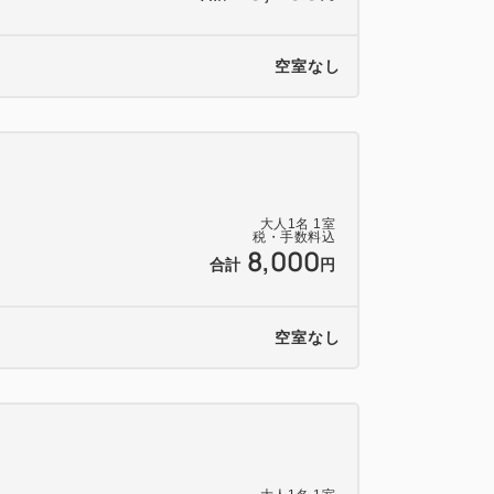
空室なし
大人
1
名
1
室
税・手数料込
西口より徒歩約2分・東口より徒歩約4分
8,000
合計
円
部で西口寄り、前方車両で東口寄りになり
空室なし
でご注意ください。
分）⇒【西日暮里駅】東京メトロ千代田線