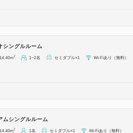
各種貸出品
コインランドリー
各種自動販売機
電子レンジ
製氷機 ほか
オシングルルーム
2
14.40m
1~2名
セミダブル×1
Wi-Fiあり（無料）
◆アクセス◆
東京メトロ千代田線【綾瀬駅】
※都心より乗車の場合、最後
ます。
※JR常磐線は止まりませんの
＜電車＞
・JR山手線【東京駅】（12
アムシングルルーム
（9分）⇒【綾瀬駅】
2
14.40m
1名
セミダブル×1
Wi-Fiあり（無料）