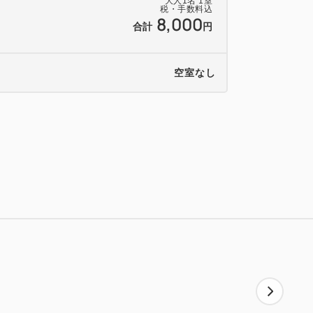
駅】（12分）⇒【北千住駅】東京メトロ
大人
1
名
1
室
税・手数料込
8,000
合計
円
駅】（19分）⇒【綾瀬駅】
浅草駅】（3分）⇒【とうきょうスカイツリ
空室なし
（14分）⇒【北千住駅】東京メトロ千代
際線ビル駅】（19分）⇒【浜松町駅】JR
駅】東京メトロ千代田線（9分）⇒【綾瀬
羽田空港国内線ターミナル駅】（14分）
分）⇒【西日暮里駅】東京メトロ千代田線
港駅】（40分）⇒【日暮里駅】JR山手線
メトロ千代田線（9分）⇒【綾瀬駅】