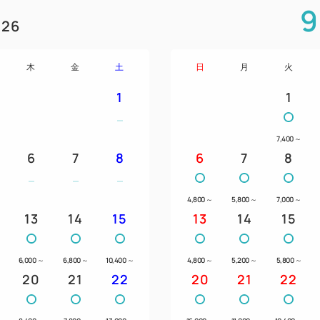
・京成アクセス特急【成田空港
9
（20分）⇒【綾瀬駅】
26
＜車＞
木
金
土
日
月
火
・首都高速6号線（上り・下り
1
1
・首都高速6号線（下りのみ）
7,400
～
6
7
8
6
7
8
◆周辺観光地◆
・東京武道館まで徒歩約9分
4,800
～
5,800
～
7,000
～
・浅草、浅草寺まで電車利用で
13
14
15
13
14
15
・東京スカイツリー(R)、ソラ
・上野動物園まで電車利用で約
6,000
～
6,800
～
10,400
～
・東京国際フォーラムまで電車
4,800
～
5,200
～
5,800
～
20
21
22
20
21
22
・東京ミッドタウンまで電車利
・葛飾柴又寅さん記念館まで電