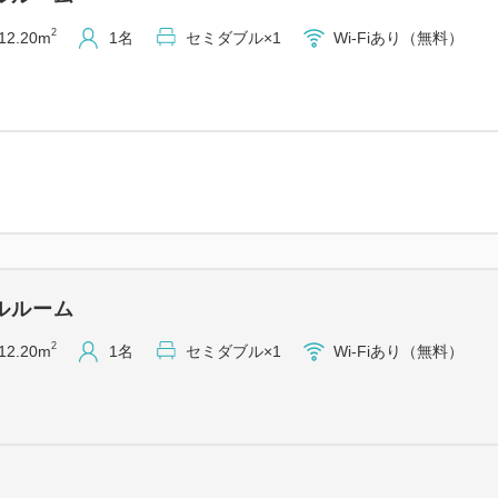
【注意事項】
① こちらのプランはＡカー
2
12.20m
1名
セミダブル×1
Wi-Fiあり（無料）
② 既にＡカードをお持ちの
③ チェックイン時にＡカー
い。
④ すでにご入会のお客様は
万が一ご利用の場合は、通常
で予めご了承下さいませ。
全国約470店舗のホテルやレ
ルルーム
ド】にご入会いただくと、
ご宿泊料金（税別）の10％が
2
12.20m
1名
セミダブル×1
Wi-Fiあり（無料）
5,500ポイント貯めれば、現
でもお小遣いが貯められます♪
（入会、年会費無料）