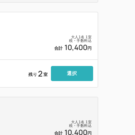
－－－－－－－－－－－－－－－－－－・
ウト◆
大人
1
名
1
室
税・手数料込
10,400
合計
円
団
マットレス（和室以外）
Wi-Fi対応）
2
選択
残り
室
大人
1
名
1
室
税・手数料込
10,400
合計
円