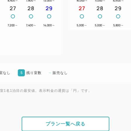
8,400
～
7,800
～
13,000
～
16,000
～
11,000
～
10,400
～
27
28
29
27
28
29
7,200
～
7,400
～
14,000
～
5,000
～
5,000
～
5,800
～
5
室なし
残り室数
販売なし
1室1名1泊目の最安値。表示料金の通貨は「円」です。
プラン一覧へ戻る