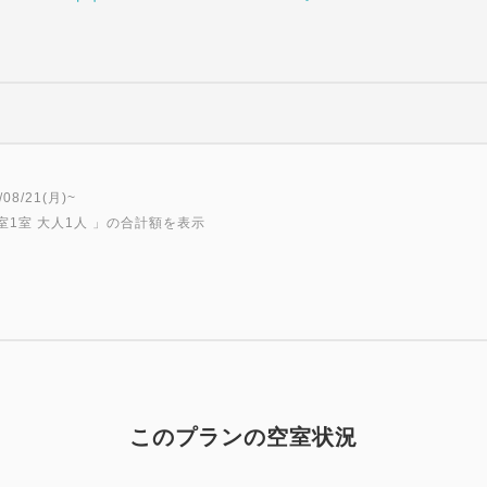
・東京メトロ日比谷線【秋葉原
千代田線（3分）⇒【綾瀬駅】
・東京メトロ千代田線【大手町
・東武スカイツリーライン【
ー駅】東武スカイツリーライン
田線（3分）⇒【綾瀬駅】
8/21(月)~
＜空港＞
室1室 大人1人
」の合計額を表示
・東京モノレール【羽田空港国
山手線（18分）⇒【西日暮里
駅】
・京急空港線エアポート快特【
⇒【品川駅】JR山手線（26
（9分）⇒【綾瀬駅】
・京成スカイライナー【成田空
このプランの空室状況
（1分）⇒【西日暮里駅】東京