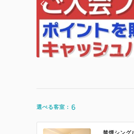
6
選べる客室：
禁煙シング