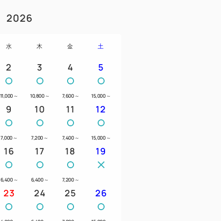
駅】（48分）⇒【青砥駅】よりタクシー
2026
水
木
金
土
）でお越しの場合 加平出口より約10分
2
3
4
5
でお越しの場合 小菅出口より約5分
11,000
～
10,800
～
7,600
～
15,000
～
9
10
11
12
7,000
～
7,200
～
7,400
～
15,000
～
約23分
16
17
18
19
マチまで電車利用で約27分
32分
利用で約36分
6,400
～
6,400
～
7,200
～
23
24
25
26
用で43分
車利用で約31分