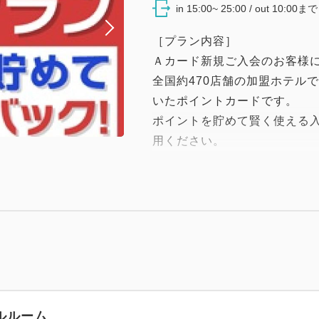
in 15:00~ 25:00 / out 10:00まで
［プラン内容］
Ａカード新規ご入会のお客様
全国約470店舗の加盟ホテル
いたポイントカードです。
ポイントを貯めて賢く使える
用ください。
※このプランは【Aカード】
す。
（入会費、年会費無料、クレ
入会をご希望されないお客様
恐れ入りますが別のプランを
す。
ルルーム