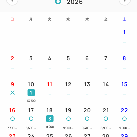
2026
日 / 長期図書整理期間 (毎年10日間以内)）
・緊急時を想定したAEDを設置。
日
月
火
水
木
金
土
1
【観光情報】
・阿波踊り会館：徒歩約10分
・眉山：阿波踊り会館よりロープウェイで約6分
2
3
4
5
6
7
8
・徳島城公園：徒歩約15分
・大塚国際美術館：車で約35分
・鳴門のうず潮・徳島県立渦の道：車で約40分
9
10
11
12
13
14
15
1
【スポーツ観戦・コンサートでのご宿泊にも便利】
13,700
・ポカリスエットスタジアム：車で約30分
16
17
18
19
20
21
22
・JAバンク徳島スタジアム：車で約10分
3
・あわぎんホール：徒歩5分
8,900
・アスティ徳島：車で約10分
7,700
～
8,500
～
9,900
～
9,300
～
8,900
～
9,900
～
23
24
25
26
27
28
29