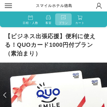
スマイルホテル徳島
日程・人数
客室
プラン
カート
【ビジネス出張応援】便利に使え
る！QUOカード1000円付プラン
（素泊まり）