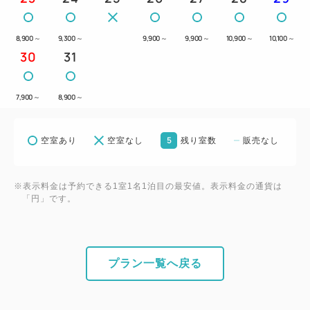
8,900
～
9,300
～
9,900
～
9,900
～
10,900
～
10,100
～
30
31
7,900
～
8,900
～
5
空室あり
空室なし
残り室数
販売なし
※表示料金は予約できる1室1名1泊目の最安値。表示料金の通貨は
「円」です。
プラン一覧へ戻る