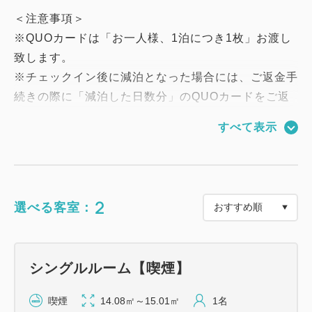
＜注意事項＞
※QUOカードは「お一人様、1泊につき1枚」お渡し
致します。
※チェックイン後に減泊となった場合には、ご返金手
続きの際に「減泊した日数分」のQUOカードをご返
却いただきます。
すべて表示
・ご滞在中の清掃は3泊に一度とさせていただいてお
ります。
※3泊目までは、清掃・ベッドメイクおよびシーツ
等の交換は行いません。
2
選べる客室：
例）4泊5日の場合4泊目に清掃、8泊9日の場合4
泊目と7泊目に清掃。
・ご連泊時にタオルの交換をご希望のお客様は、使用
シングルルーム【喫煙】
済みタオルを客室備え付けのランドリー用バスケット
に入れて、
喫煙
14.08㎡～15.01㎡
1名
朝11時までにドアの外側へ置いて頂きますようお願