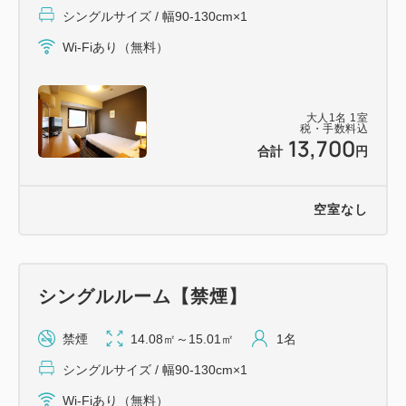
シングルサイズ / 幅90-130cm×1
い致します。バスケットの中に新しいタオルをご用意
Wi-Fiあり（無料）
します。
〈スマイルホテルに泊まるなら『Aカード』がお得で
大人
1
名
1
室
便利！〉
税・手数料込
13,700
https://www.acard.jp/about_ac.php
合計
円
https://youtu.be/akgiBy25bf8?
si=TP9PRLHS_Y7Oszhp
空室なし
■ アクセス至便・快適ステイ ■
￣￣￣V￣￣￣￣￣￣￣￣￣￣
シングルルーム【禁煙】
・JR徳島駅より徒歩約5分
・徳島阿波おどり空港より車で30分（リムジンバ
禁煙
14.08㎡～15.01㎡
1名
ス：徳島駅前～空港 約30分）
シングルサイズ / 幅90-130cm×1
・徳島自動車道「徳島IC」より約15分
Wi-Fiあり（無料）
・徒歩5分圏内にコンビニ3店舗有り。