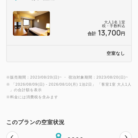
・契約駐車場2ヶ所…徳島駅前西地下駐車場／アミコ
ラインパーク
大人
1
名
1
室
（15：00～翌10：00まで停めっぱなし1,000円
税・手数料込
13,700
合計
円
18：00～翌9：00まで停めっぱなし500円
時間外料金 1時間300円）
・ランドリーサービス（定休日：日曜 / 祝日）…午前
空室なし
10時迄にフロントにお持ち下さい
・コインランドリー（洗濯機、乾燥機各2台）…洗濯
300円、乾燥（20分）100円
※販売期間：2023/08/20(日)~ ・ 宿泊対象期間：2023/08/20(日)~
※ 「
2026/08/09(日)
- 2026/08/10(月)
1泊2日
」 「
客室1室 大人1人
・自動販売機（アルコール・ソフトドリンク） / 製氷
」の合計額を表示
機
※料金には消費税を含みます
・ズボンプレッサー…フロントにて無料で貸出（先着
順）
・はこらいふ図書館…アミコビルに同居する図書館を
このプランの空室状況
ご利用頂けます。（図書レンタルサービスは先着順）
8
（休館日：第1火曜日 ※祝日の場合は第2火曜日 / 元