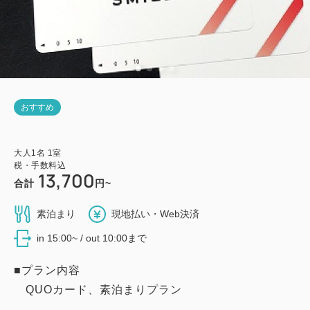
おすすめ
大人
1
名
1
室
税・手数料込
13,700
合計
円~
素泊まり
現地払い・Web決済
in 15:00~ / out 10:00まで
■プラン内容
QUOカード、素泊まりプラン