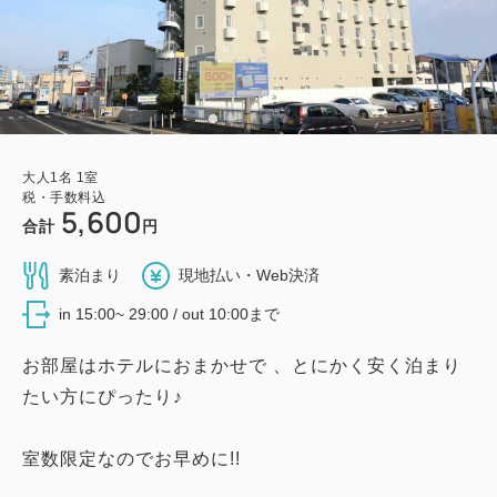
大人
1
名
1
室
税・手数料込
5,600
合計
円
素泊まり
現地払い・Web決済
in 15:00~ 29:00 / out 10:00まで
お部屋はホテルにおまかせで 、とにかく安く泊まり
たい方にぴったり♪
室数限定なのでお早めに!!