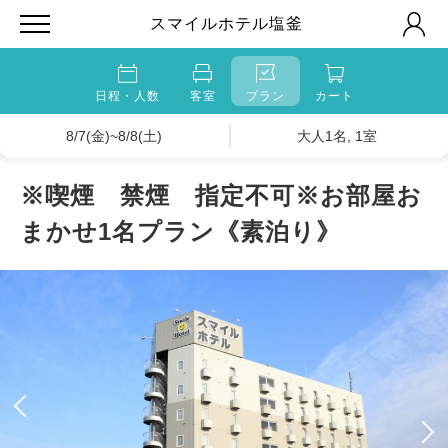
スマイルホテル塩釜
日程・人数
客室
プラン
カート
8/7(金)~8/8(土)
大人1名, 1室
※喫煙 禁煙 指定不可※お部屋お
まかせ1名プラン《素泊り》