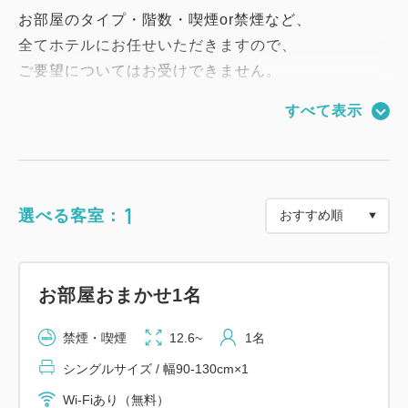
お部屋のタイプ・階数・喫煙or禁煙など、
全てホテルにお任せいただきますので、
ご要望についてはお受けできません。
すべて表示
※禁煙・喫煙のご指定があった際は通常料金を頂戴致
します。
≪客室・館内のご案内≫
1
選べる客室：
◆全室インターネット 有線LAN完備(wi-fiも完備)
◆加湿器・空気清浄機は貸出無料(数量限定)
◆駐車場65台無料。
お部屋おまかせ1名
禁煙・喫煙
12.6~
1名
★乗用車駐車場無料
シングルサイズ / 幅90-130cm×1
★Aカードポイントは10％付加となります。
Wi-Fiあり（無料）