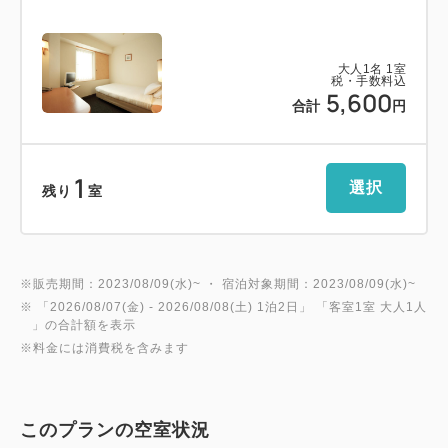
大人
1
名
1
室
税・手数料込
5,600
合計
円
1
選択
残り
室
※販売期間：2023/08/09(水)~ ・ 宿泊対象期間：2023/08/09(水)~
※ 「
2026/08/07(金)
- 2026/08/08(土)
1泊2日
」 「
客室1室 大人1人
」の合計額を表示
※料金には消費税を含みます
このプランの空室状況