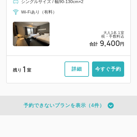
シングルサイズ / 幅90-130cm×2
Wi-Fiあり（有料）
大人
1
名
1
室
税・手数料込
9,400
合計
円
1
詳細
今すぐ予約
残り
室
予約できないプランを表示（4件）