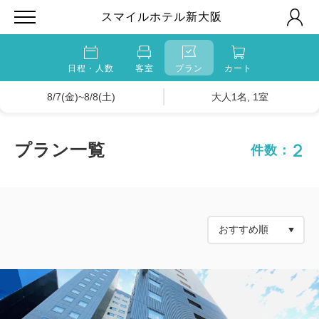
スマイルホテル新大阪
日程・人数
客室
プラン
カート
8/7(金)~8/8(土)
大人1名, 1室
2
プラン一覧
件数：