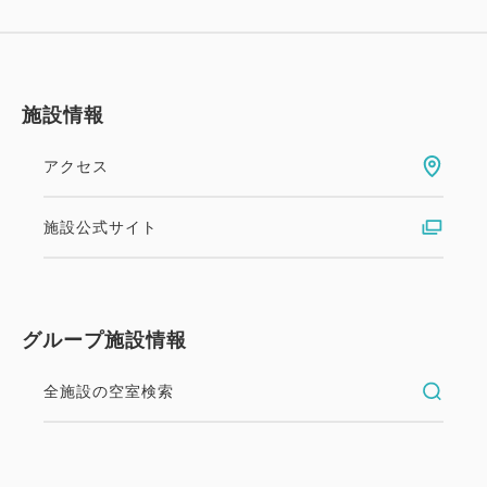
施設情報
アクセス
おすすめ
施設公式サイト
お得に連泊ステイ◇2泊以上（朝食
付き）
グループ施設情報
朝食
現地払い
全施設の空室検索
in 14:00~ 29:00 / out 11:00まで
連泊する方にお得なプラン！ビジネスや観光、一人旅