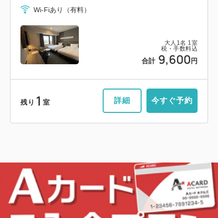
Wi-Fiあり（有料）
大人
1
名
1
室
税・手数料込
9,600
合計
円
1
詳細
今すぐ予約
残り
室