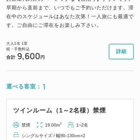
早期から直前まで、いつでもご予約いただけます。滞
在中のスケジュールはあなた次第！一人旅にも最適で
す。ご自由にご滞在をお楽しみ下さい。
大人
1
名
1
室
税・手数料込
詳細
9,600
合計
円
1
選べる客室：
ツインルーム（1～2名様）禁煙
2
禁煙
19.00m
1~2名
シングルサイズ / 幅90-130cm×2