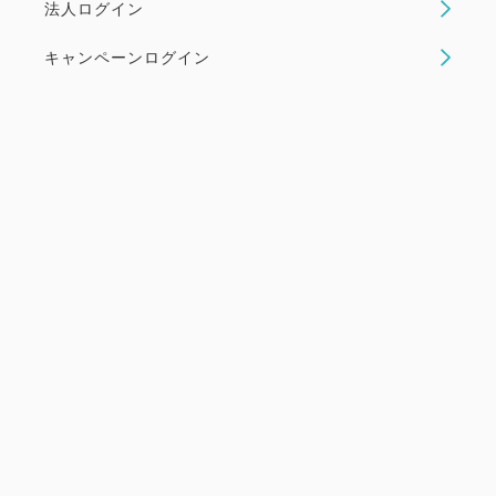
法人ログイン
にもピッタリ♪2泊以上宿泊される方はこちらのプラ
ンがオススメです！
キャンペーンログイン
空室なし
詳細