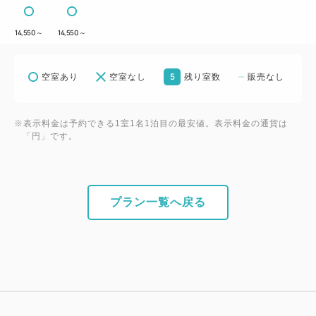
アクティブに宮古島を満喫したい方に嬉しい、無料の
ダイバー用品洗い場をご用意しております。
14,550
～
14,550
～
ご利用時間：7:00〜20:00
5
空室あり
空室なし
残り室数
販売なし
【客室清掃の注意事項】
ご滞在中の室内清掃はSDGsの取組みで4泊目以降3泊
※表示料金は予約できる1室1名1泊目の最安値。表示料金の通貨は
毎とさせて頂いております。
「円」です。
※清掃のご希望がない場合でも３泊毎に１回はお部屋
の清掃をさせていただきます。
※清掃日以外でも客室メンテナンス、緊急時には入室
プラン一覧へ戻る
させていただくことがございます。
【駐車場のご案内】
ホテル敷地内に18台分の専用駐車スペースをご用意
しております。
先着順でのご案内となり、満車の際は近隣駐車場をご