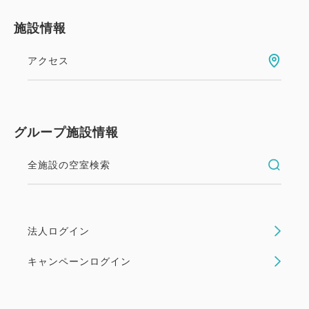
案内いたします。
施設情報
※近隣駐車場は提携外のため、割引はございません。
あらかじめご了承くださいませ。
アクセス
料金：1，500円／泊（15:00〜翌朝11:00）
グループ施設情報
全施設の空室検索
法人ログイン
キャンペーンログイン