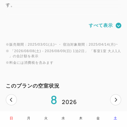
す。
★☆★☆★☆★☆★☆★☆★☆★☆★☆★☆★☆★☆
すべて表示
★☆★☆★☆★☆★☆★☆★☆
【ご朝食のご案内】
※販売期間：2025/03/01(土)~ ・ 宿泊対象期間：2025/04/14(月)~
※ 「
2026/08/08(土)
- 2026/08/09(日)
1泊2日
」 「
客室1室 大人1人
やわらかな朝日と潮風に包まれる宮古島の朝を、
」の合計額を表示
旬の地元食材をふんだんに使った和洋琉のバイキング
※料金には消費税を含みます
形式の朝食でスタート。
その日の気分に合わせて、自由なスタイルでご堪能く
ださい。
このプランの空室状況
8
会場：ホテル1階 朝食会場
2026
内容：和洋琉バイキング ＆ BENTO BOX
時間：6:30〜9:30（最終入場 9:15）
日
月
火
水
木
金
土