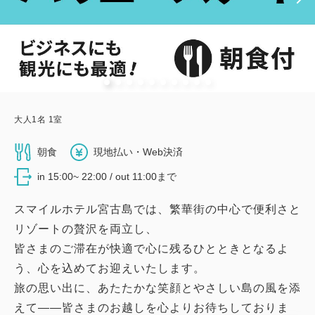
大人
1
名
1
室
朝食
現地払い・Web決済
in 15:00~ 22:00 / out 11:00まで
スマイルホテル宮古島では、繁華街の中心で便利さと
リゾートの贅沢を両立し、
皆さまのご滞在が快適で心に残るひとときとなるよ
う、心を込めてお迎えいたします。
旅の思い出に、あたたかな笑顔とやさしい島の風を添
えて——皆さまのお越しを心よりお待ちしておりま