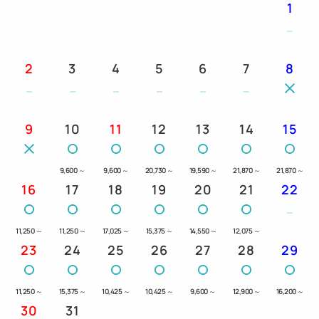
1
【スマイルホテル宮古島のおすすめポイント】
★ウェルカムドリンク
南国の風を感じながら、ほっと一息。
2
3
4
5
6
7
8
ロビーでは、コーヒー・お水・さんぴん茶のウェルカ
ムドリンクをご用意しております。
ゆったりとした島時間のおともに、ぜひご利用くださ
9
10
11
12
13
14
15
いませ。
ご利用時間：10:00〜22:00
9,600
～
9,600
～
20,730
～
19,590
～
21,870
～
21,870
～
★屋上テラス
16
17
18
19
20
21
22
最上階の屋上テラスでは、広がる空と海、心地よい島
風を感じられます。
オーシャンビューの夕日を眺めながら、のんびりとし
11,250
～
11,250
～
17,025
～
15,375
～
14,550
～
12,075
～
23
24
25
26
27
28
29
た島時間をお楽しみください。
ご利用時間 5:00〜23:00
※天候不良時はご利用いただけません。
11,250
～
15,375
～
10,425
～
10,425
～
9,600
～
12,900
～
16,200
～
30
31
★ダイバー用品洗い場（無料）