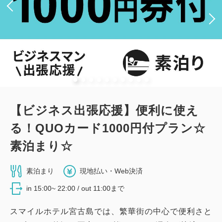
大人
1
名
1
室
税・手数料込
11,690
合計
円
詳細
今すぐ予約
【ビジネス出張応援】便利に使え
新館：和室（19平米・布団・最大2
る！QUOカード1000円付プラン☆
名）
素泊まり☆
2
禁煙
19.44m
1~2名
布団×2
素泊まり
現地払い・Web決済
Wi-Fiあり（無料）
in 15:00~ 22:00 / out 11:00まで
スマイルホテル宮古島では、繁華街の中心で便利さと
大人
1
名
1
室
税・手数料込