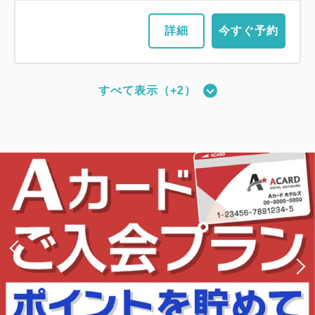
詳細
今すぐ予約
すべて表示（+2）
新館：ツインルーム（17平米・ベッド
幅110cm・最大2名）
2
禁煙
17.67m
1~2名
セミダブルサイズ / 幅100-120cm×2
Wi-Fiあり（無料）
大人
1
名
1
室
税・手数料込
11,490
合計
円