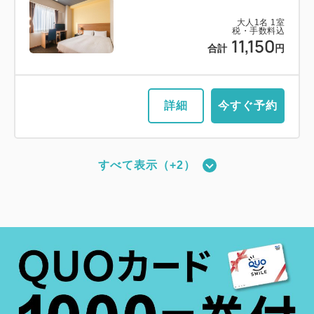
大人
1
名
1
室
税・手数料込
11,150
合計
円
詳細
今すぐ予約
すべて表示（+2）
新館：ツインルーム（17平米・ベッド
幅110cm・最大2名）
2
禁煙
17.67m
1~2名
セミダブルサイズ / 幅100-120cm×2
Wi-Fiあり（無料）