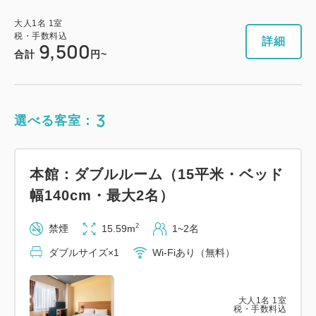
大人
1
名
1
室
税・手数料込
詳細
9,500
合計
円~
3
選べる客室：
本館：ダブルルーム（15平米・ベッド
幅140cm・最大2名）
2
禁煙
15.59m
1~2名
ダブルサイズ×1
Wi-Fiあり（無料）
大人
1
名
1
室
税・手数料込