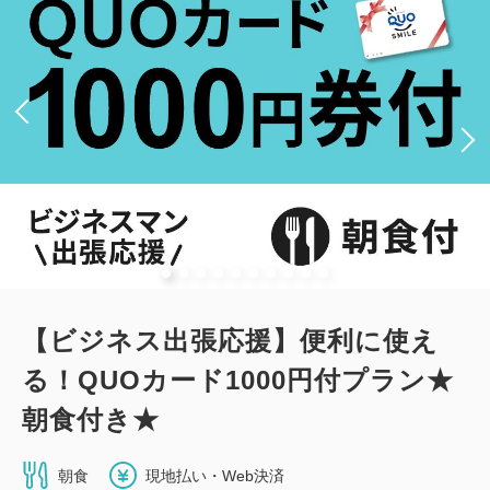
セミダブルサイズ / 幅100-120cm×2
Wi-Fiあり（無料）
大人
1
名
1
室
税・手数料込
11,840
合計
円
詳細
今すぐ予約
【ビジネス出張応援】便利に使え
新館：和室（19平米・布団・最大2
る！QUOカード1000円付プラン★
名）
朝食付き★
2
禁煙
19.44m
1~2名
布団×2
朝食
現地払い・Web決済