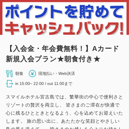
合計
円
詳細
今すぐ予約
【入会金・年会費無料！】Aカード
新館：和室（19平米・布団・最大2
新規入会プラン★朝食付き★
名）
朝食
現地払い・Web決済
2
禁煙
19.44m
1~2名
布団×2
in 15:00~ 22:00 / out 11:00まで
Wi-Fiあり（無料）
スマイルホテル宮古島では、繁華街の中心で便利さと
リゾートの贅沢を両立し、 皆さまのご滞在が快適で
大人
1
名
1
室
税・手数料込
心に残るひとときとなるよう、心を込めてお迎えいた
10,580
合計
円
します。 旅の思い出に、あたたかな笑顔とやさしい