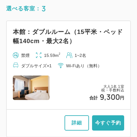
3
選べる客室：
本館：ダブルルーム（15平米・ベッド
幅140cm・最大2名）
2
禁煙
15.59m
1~2名
ダブルサイズ×1
Wi-Fiあり（無料）
大人
1
名
1
室
税・手数料込
9,300
合計
円
詳細
今すぐ予約