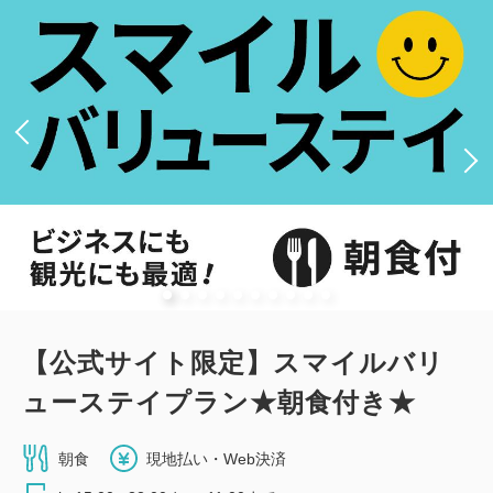
セミダブルサイズ / 幅100-120cm×2
Wi-Fiあり（無料）
大人
1
名
1
室
税・手数料込
10,140
合計
円
詳細
今すぐ予約
【公式サイト限定】スマイルバリ
新館：和室（19平米・布団・最大2
ューステイプラン★朝食付き★
名）
朝食
現地払い・Web決済
2
禁煙
19.44m
1~2名
布団×2