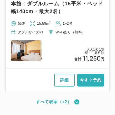
本館：ダブルルーム（15平米・ベッド
幅140cm・最大2名）
2
禁煙
15.59m
1~2名
ダブルサイズ×1
Wi-Fiあり（無料）
大人
1
名
1
室
税・手数料込
11,250
合計
円
詳細
今すぐ予約
すべて表示（+2）
新館：ツインルーム（17平米・ベッド
幅110cm・最大2名）