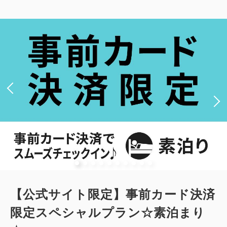
2
禁煙
17.67m
1~2名
セミダブルサイズ / 幅100-120cm×2
Wi-Fiあり（無料）
大人
1
名
1
室
税・手数料込
11,790
合計
円
詳細
今すぐ予約
【公式サイト限定】事前カード決済
新館：和室（19平米・布団・最大2
限定スペシャルプラン☆素泊まり
名）