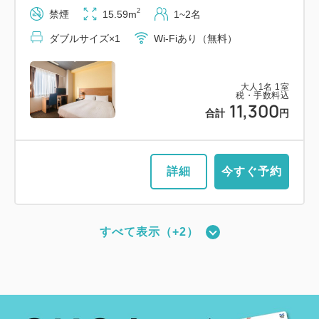
2
禁煙
15.59m
1~2名
ダブルサイズ×1
Wi-Fiあり（無料）
大人
1
名
1
室
税・手数料込
11,300
合計
円
詳細
今すぐ予約
すべて表示（+2）
新館：ツインルーム（17平米・ベッド
幅110cm・最大2名）
2
禁煙
17.67m
1~2名