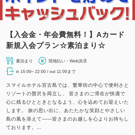
詳細
今すぐ予約
【入会金・年会費無料！】Aカード
新館：和室（19平米・布団・最大2
新規入会プラン☆素泊まり☆
名）
素泊まり
現地払い・Web決済
2
禁煙
19.44m
1~2名
布団×2
in 15:00~ 22:00 / out 11:00まで
Wi-Fiあり（無料）
スマイルホテル宮古島では、繁華街の中心で便利さと
リゾートの贅沢を両立し、 皆さまのご滞在が快適で
大人
1
名
1
室
税・手数料込
心に残るひとときとなるよう、心を込めてお迎えいた
12,030
合計
円
します。 旅の思い出に、あたたかな笑顔とやさしい
島の風を添えて――皆さまのお越しを心よりお待ちし
ております。...
詳細
今すぐ予約