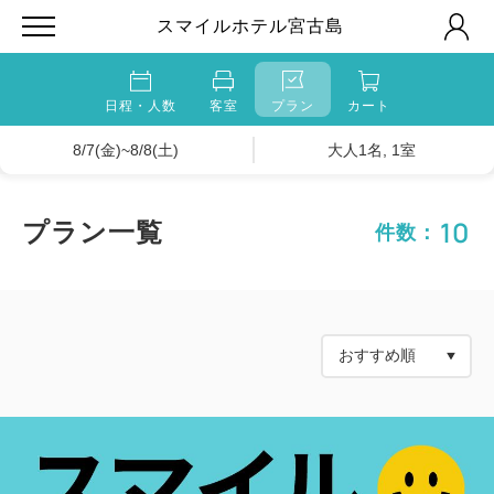
スマイルホテル宮古島
日程・人数
客室
プラン
カート
8/7(金)~8/8(土)
大人1名, 1室
10
プラン一覧
件数：