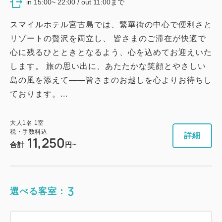
in 15:00~ 22:00 / out 11:00まで
Wi-Fiあり（無料）
スマイルホテル宮古島では、繁華街の中心で便利さと
リゾートの贅沢を両立し、 皆さまのご滞在が快適で
大人
1
名
1
室
税・手数料込
心に残るひとときとなるよう、心を込めてお迎えいた
10,680
合計
円
します。 旅の思い出に、あたたかな笑顔とやさしい
島の風を添えて——皆さまのお越しを心よりお待ちし
ております。...
詳細
今すぐ予約
大人
1
名
1
室
税・手数料込
詳細
11,250
合計
円~
3
選べる客室：