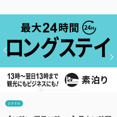
幅110cm・最大2名）
2
禁煙
17.67m
1~2名
セミダブルサイズ / 幅100-120cm×2
Wi-Fiあり（無料）
大人
1
名
1
室
税・手数料込
13,490
合計
円
詳細
今すぐ予約
おすすめ
新館：和室（19平米・布団・最大2