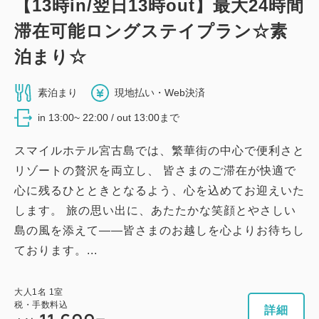
【13時in/翌日13時out】最大24時間
名）
滞在可能ロングステイプラン☆素
2
禁煙
19.44m
1~2名
布団×2
泊まり☆
Wi-Fiあり（無料）
素泊まり
現地払い・Web決済
大人
1
名
1
室
in 13:00~ 22:00 / out 13:00まで
税・手数料込
14,030
合計
円
スマイルホテル宮古島では、繁華街の中心で便利さと
リゾートの贅沢を両立し、 皆さまのご滞在が快適で
心に残るひとときとなるよう、心を込めてお迎えいた
詳細
今すぐ予約
します。 旅の思い出に、あたたかな笑顔とやさしい
島の風を添えて――皆さまのお越しを心よりお待ちし
ております。...
大人
1
名
1
室
税・手数料込
詳細