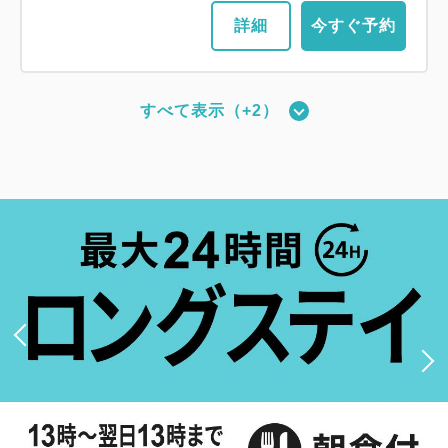
詳細
今すぐ予約
すべて表示（+2）
新館：ツインルーム（17平米・ベッド
幅110cm・最大2名）
2
禁煙
17.67m
1~2名
セミダブルサイズ / 幅100-120cm×2
Wi-Fiあり（無料）
大人
1
名
1
室
税・手数料込
12,140
合計
円