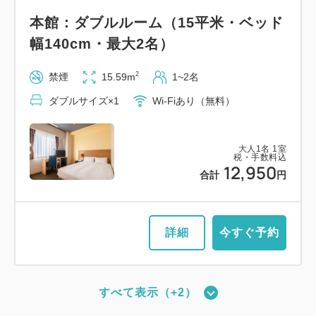
本館：ダブルルーム（15平米・ベッド
幅140cm・最大2名）
2
禁煙
15.59m
1~2名
ダブルサイズ×1
Wi-Fiあり（無料）
大人
1
名
1
室
税・手数料込
12,950
合計
円
詳細
今すぐ予約
すべて表示（+2）
新館：ツインルーム（17平米・ベッド