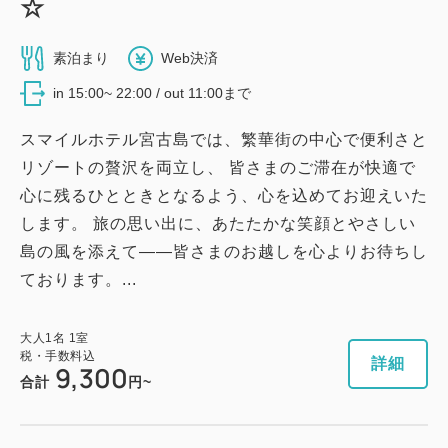
☆
2
禁煙
19.44m
1~2名
布団×2
素泊まり
Web決済
Wi-Fiあり（無料）
in 15:00~ 22:00 / out 11:00まで
スマイルホテル宮古島では、繁華街の中心で便利さと
大人
1
名
1
室
税・手数料込
リゾートの贅沢を両立し、 皆さまのご滞在が快適で
12,330
合計
円
心に残るひとときとなるよう、心を込めてお迎えいた
します。 旅の思い出に、あたたかな笑顔とやさしい
島の風を添えて――皆さまのお越しを心よりお待ちし
詳細
今すぐ予約
ております。...
大人
1
名
1
室
税・手数料込
詳細
9,300
合計
円~