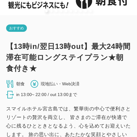
詳細
今すぐ予約
おすすめ
新館：和室（19平米・布団・最大2
【13時in/翌日13時out】最大24時間
名）
滞在可能ロングステイプラン★朝
2
禁煙
19.44m
1~2名
布団×2
食付き★
Wi-Fiあり（無料）
朝食
現地払い・Web決済
大人
1
名
1
室
in 13:00~ 22:00 / out 13:00まで
税・手数料込
12,680
合計
円
スマイルホテル宮古島では、繁華街の中心で便利さと
リゾートの贅沢を両立し、 皆さまのご滞在が快適で
心に残るひとときとなるよう、心を込めてお迎えいた
詳細
今すぐ予約
します。 旅の思い出に、あたたかな笑顔とやさしい