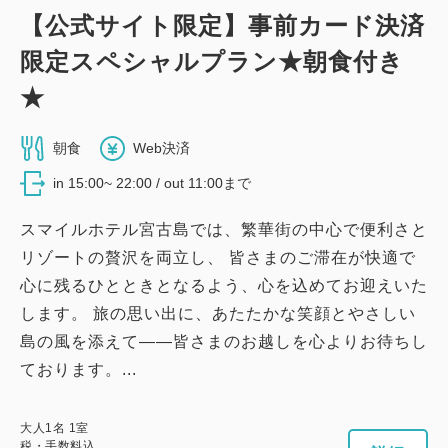
【公式サイト限定】事前カード決済
新館：和室（19平米・布団・最大2
限定スペシャルプラン★朝食付き
名）
★
2
禁煙
19.44m
1~2名
布団×2
朝食
Web決済
Wi-Fiあり（無料）
in 15:00~ 22:00 / out 11:00まで
スマイルホテル宮古島では、繁華街の中心で便利さと
大人
1
名
1
室
税・手数料込
リゾートの贅沢を両立し、 皆さまのご滞在が快適で
10,380
合計
円
心に残るひとときとなるよう、心を込めてお迎えいた
します。 旅の思い出に、あたたかな笑顔とやさしい
島の風を添えて――皆さまのお越しを心よりお待ちし
詳細
今すぐ予約
ております。...
大人
1
名
1
室
税・手数料込