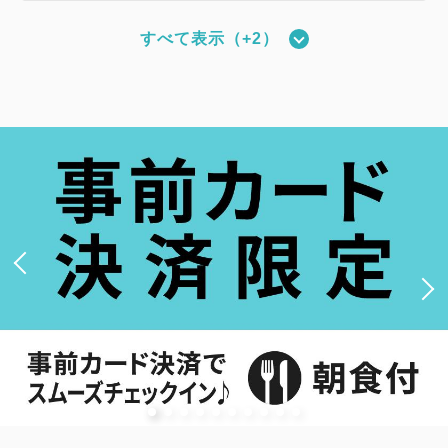
すべて表示（+2）
新館：ツインルーム（17平米・ベッド
幅110cm・最大2名）
2
禁煙
17.67m
1~2名
セミダブルサイズ / 幅100-120cm×2
Wi-Fiあり（無料）
大人
1
名
1
室
税・手数料込
9,840
合計
円
詳細
今すぐ予約