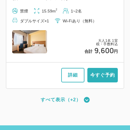
2
禁煙
15.59m
1~2名
ダブルサイズ×1
Wi-Fiあり（無料）
大人
1
名
1
室
税・手数料込
9,600
合計
円
詳細
今すぐ予約
すべて表示（+2）
新館：ツインルーム（17平米・ベッド
幅110cm・最大2名）
2
禁煙
17.67m
1~2名