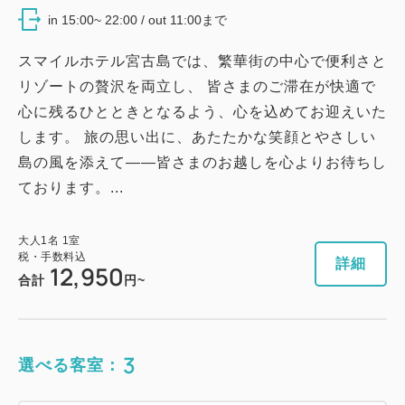
Wi-Fiあり（無料）
in 15:00~ 22:00 / out 11:00まで
スマイルホテル宮古島では、繁華街の中心で便利さと
大人
1
名
1
室
税・手数料込
リゾートの贅沢を両立し、 皆さまのご滞在が快適で
12,380
合計
円
心に残るひとときとなるよう、心を込めてお迎えいた
します。 旅の思い出に、あたたかな笑顔とやさしい
島の風を添えて――皆さまのお越しを心よりお待ちし
詳細
今すぐ予約
ております。...
大人
1
名
1
室
税・手数料込
詳細
12,950
合計
円~
3
選べる客室：