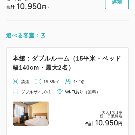
詳細
10,950
合計
円~
3
選べる客室：
本館：ダブルルーム（15平米・ベッド
幅140cm・最大2名）
2
禁煙
15.59m
1~2名
ダブルサイズ×1
Wi-Fiあり（無料）
大人
1
名
1
室
税・手数料込
10,950
合計
円