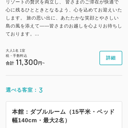
リゾートの贅沢を両立し、 皆さまのご滞在が快適で
12,230
合計
円
心に残るひとときとなるよう、心を込めてお迎えいた
します。 旅の思い出に、あたたかな笑顔とやさしい
島の風を添えて――皆さまのお越しを心よりお待ちし
詳細
今すぐ予約
ております。...
大人
1
名
1
室
税・手数料込
詳細
11,300
合計
円~
3
選べる客室：
本館：ダブルルーム（15平米・ベッド
幅140cm・最大2名）