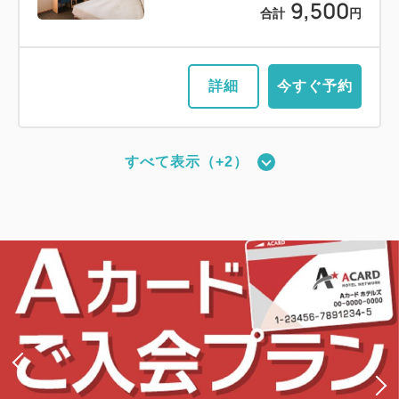
9,500
合計
円
詳細
今すぐ予約
すべて表示（+2）
新館：ツインルーム（17平米・ベッド
幅110cm・最大2名）
2
禁煙
17.67m
1~2名
セミダブルサイズ / 幅100-120cm×2
Wi-Fiあり（無料）
大人
1
名
1
室
税・手数料込
10,040