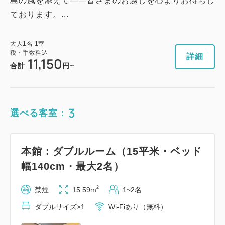
島の風を添えて――皆さまのお越しを心よりお待ちし
ております。...
詳細
今すぐ予約
大人
1
名
1
室
税・手数料込
詳細
11,150
合計
円~
3
選べる客室：
本館：ダブルルーム（15平米・ベッド
幅140cm・最大2名）
2
禁煙
15.59m
1~2名
ダブルサイズ×1
Wi-Fiあり（無料）