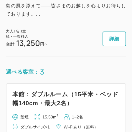
島の風を添えて――皆さまのお越しを心よりお待ちし
ております。...
大人
1
名
1
室
税・手数料込
詳細
13,250
合計
円~
3
選べる客室：
本館：ダブルルーム（15平米・ベッド
幅140cm・最大2名）
2
禁煙
15.59m
1~2名
ダブルサイズ×1
Wi-Fiあり（無料）