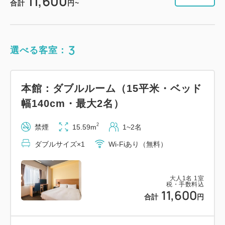
11,600
合計
円~
3
選べる客室：
本館：ダブルルーム（15平米・ベッド
幅140cm・最大2名）
2
禁煙
15.59m
1~2名
ダブルサイズ×1
Wi-Fiあり（無料）
大人
1
名
1
室
税・手数料込
11,600
合計
円