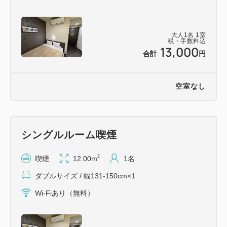
■プラン内容
大人
1
名
1
室
お部屋代のみの素泊りプランです
税・手数料込
13,000
・全室広々ベッド幅150㎝で快適安眠
合計
円
・全客室に加湿空気清浄機完備
・全館無料Wi-Fi完備
空室なし
・チェックイン前、チェックアウト後のお荷物預か
り無料サービス
シングルルーム喫煙
●連泊時の客室清掃について
当ホテルでは、ご連泊時のお部屋の清掃を ３泊毎
2
喫煙
12.00m
1名
に１回とさせていただいております
ダブルサイズ / 幅131-150cm×1
清掃日以外の日には、ドア前にタオル類をご用意し
Wi-Fiあり（無料）
お部屋には入室いたしません
使用済みのタオル、ゴミ箱は朝11時までにドアの
外へお出しください