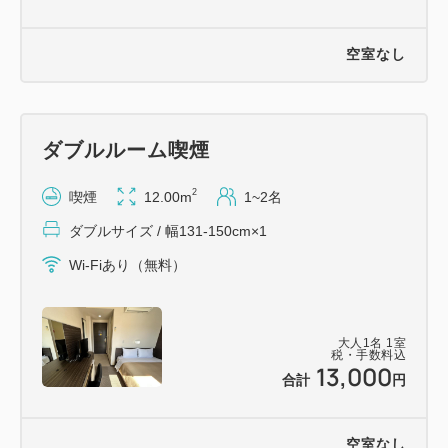
自走式立体駐車場 157台収容 高さ2.1m以下
駐車時間 15時 〜 翌朝10時まで
空室なし
料金 1,000円
駐車された後フロントにて駐車券をご提示ください
料金支払後サービス券をお渡し致します
ダブルルーム喫煙
朝10時〜15時までは20分100円別途料金(お客様支
払)となります
2
喫煙
12.00m
1~2名
満車の場合がございますので、予めご了承ください
ダブルサイズ / 幅131-150cm×1
Wi-Fiあり（無料）
【交通アクセス】
・ＪＲ小倉駅南口より徒歩７分
・都市高速「小倉駅北IC」を降りて車約３分
大人
1
名
1
室
税・手数料込
・北九州空港からリムジンバスで小倉駅まで約６０分
13,000
合計
円
空室なし