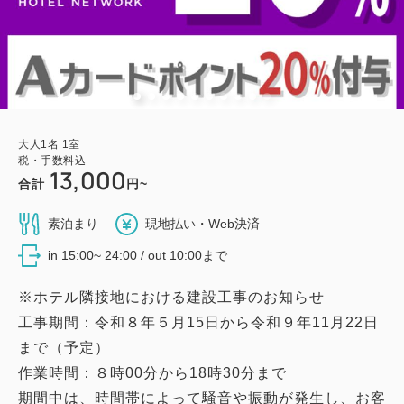
大人
1
名
1
室
税・手数料込
13,000
合計
円~
素泊まり
現地払い・Web決済
in 15:00~ 24:00 / out 10:00まで
※ホテル隣接地における建設工事のお知らせ
工事期間：令和８年５月15日から令和９年11月22日
まで（予定）
作業時間：８時00分から18時30分まで
期間中は、時間帯によって騒音や振動が発生し、お客