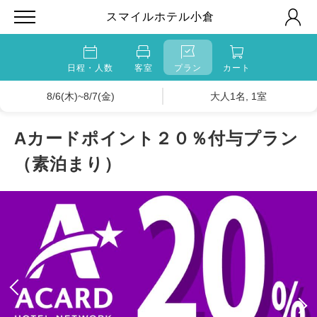
スマイルホテル小倉
日程・人数
客室
プラン
カート
8/6(木)~8/7(金)
大人1名, 1室
Aカードポイント２０％付与プラン
（素泊まり）