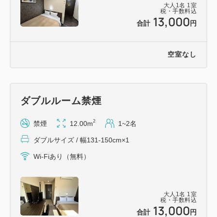
大人
1
名
1
室
税・手数料込
13,000
合計
円
●入口の自動ドアは２４時で施錠されます。客室カー
ドキーで開錠出来ます
空室なし
【館内設備】
・コインランドリー、電子レンジ、製氷機、飲料自動
販売機は２階にございます
ダブルルーム禁煙
【駐車場のご案内】
2
禁煙
12.00m
1~2名
・ホテルには駐車場はございませんので、近隣の提携
ダブルサイズ / 幅131-150cm×1
駐車場をご案内いたします
Wi-Fiあり（無料）
料金については、すべてお客様ご負担となりますの
でご注意下さい
大人
1
名
1
室
※提携駐車場 ＡＰパーク小倉駅前
税・手数料込
13,000
合計
円
住所：北九州市小倉北区船頭町2-137-1