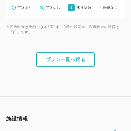
5
空室あり
空室なし
残り室数
販売なし
※表示料金は予約できる1室1名1泊目の最安値。表示料金の通貨は
「円」です。
プラン一覧へ戻る
施設情報