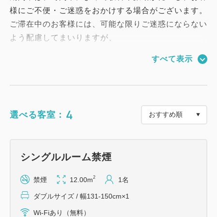
様にご不便・ご迷惑をおかけする場合がございます。
ご滞在中のお客様には、可能な限りご迷惑にならない
よう配慮してまいりますが、
何とぞご理解とご協力を賜りますようお願い申し上げ
すべて表示
ます。
Aカード会員様限定プランです。
通常ポイント10％付与のところ、こちらのプランに
4
選べる客室：
限り20％（通常の２倍）付与いたします。
◆チェックイン １５時〜
シングルルーム禁煙
２４時より自動ドアは施錠されますのでインター
ホンをご利用下さい
2
禁煙
12.00m
1名
◆チェックアウト １０時まで
ダブルサイズ / 幅131-150cm×1
延長ご希望の場合はフロントへお申出下さい(１
Wi-Fiあり（無料）
時間1,000円)