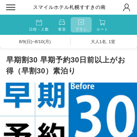
スマイルホテル札幌すすきの南
日程・人数
客室
プラン
カート
8/9(日)~8/10(月)
大人1名, 1室
早期割30 早期予約30日前以上がお
得（早割30）素泊り