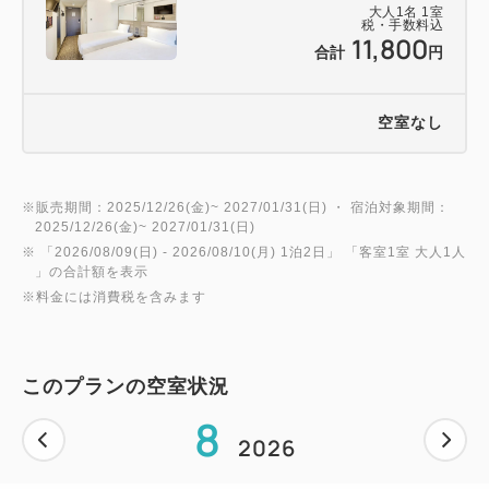
大人
1
名
1
室
・提携駐車場も満車の場合は、周辺コインパーキング
税・手数料込
11,800
合計
円
をご利用ください。
※駐車料金はお客様負担となります。
空室なし
・オートバイ、自転車の駐車はできかねますので、恐
れ入りますが、
お客様ご自身で有料駐車場へ駐車をしていただくよ
※販売期間：2025/12/26(金)~ 2027/01/31(日) ・ 宿泊対象期間：
2025/12/26(金)~ 2027/01/31(日)
うにお願い致します。
※ 「
2026/08/09(日)
- 2026/08/10(月)
1泊2日
」 「
客室1室 大人1人
＝＝＝＝＝＝＝＝＝＝＝＝＝＝＝＝＝＝＝＝＝＝＝＝
」の合計額を表示
＝
※料金には消費税を含みます
2026年4月1日より、北海道条例・札幌市条例に基づ
き宿泊税を別途申し受けます。宿泊税は1人1泊あた
このプランの空室状況
り以下の金額となります。
8
宿泊料金が2万円未満：300円
2026
宿泊料金が2万円以上5万円未満：400円
宿泊料金が5万円以上：1,000円