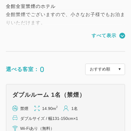
全館全室禁煙のホテル
全館禁煙でございますので、小さなお子様でもお泊ま
りいただけます。
すべて表示
フロントは24時間対応
出入口は23時より翌朝6時までは自動で施錠され、ご
宿泊のお客様以外は入館できません。
ご宿泊のお客様は、カードキーで解錠できます。
0
選べる客室：
全室Wi-Fi無料・コインランドリーあり
ダブルルーム 1名（禁煙）
チェックイン／チェックアウト
15：00／11：00
2
禁煙
14.90m
1名
ダブルサイズ / 幅131-150cm×1
＝＝＝＝＝＝＝＝＝＝＝＝＝＝＝＝＝＝＝＝＝＝＝＝
Wi-Fiあり（無料）
＝