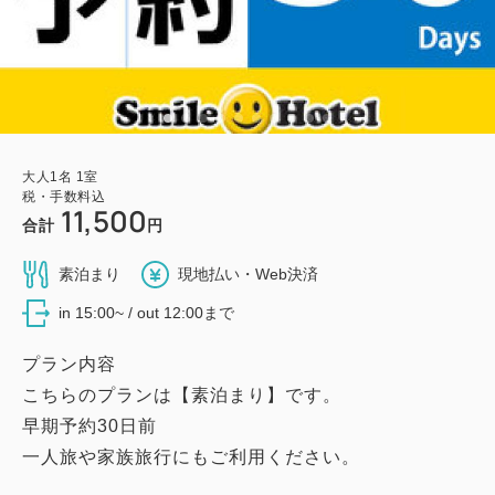
大人
1
名
1
室
税・手数料込
11,500
合計
円
素泊まり
現地払い・Web決済
in 15:00~ / out 12:00まで
プラン内容
こちらのプランは【素泊まり】です。
早期予約30日前
一人旅や家族旅行にもご利用ください。