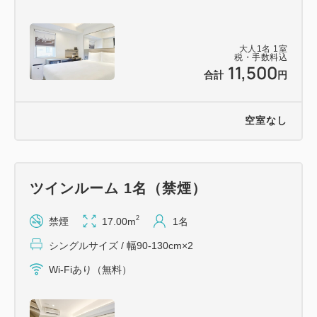
【交通アクセス】
・札幌市営地下鉄 東豊線「豊水すすきの駅」6番出
大人
1
名
1
室
口より徒歩約3分
税・手数料込
11,500
合計
円
【駐車場のご案内】
・立体駐車場【高さ制限155cmまでの車両限定、先
空室なし
着8台まで】 2000円／1泊
駐車場のご予約は承っておりません。
ツインルーム 1名（禁煙）
・車両制限外・満車の場合は、提携駐車場は2カ所ご
ざいます。
2
禁煙
17.00m
1名
タイムズ中島公園（20台）・タイムズすすきの
シングルサイズ / 幅90-130cm×2
8.4（154台）
Wi-Fiあり（無料）
1800円／1泊 ホテルフロントにて精算をお願いし
ます。