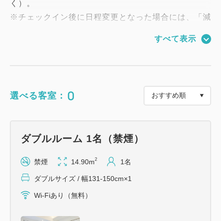
く）。
※チェックイン後に日程変更となった場合には、「減
泊した日数分」のQUOカードをご返却いただきま
すべて表示
す。
ーーーーーーーーーーーーーーーーーーー
＜朝食のご案内＞
～30種類以上の和洋バイキング～
0
選べる客室：
会場：1階 レストラン
時間：6:30～9:30 ※最終入場 9:15
ーーーーーーーーーーーーーーーーーーー
ダブルルーム 1名（禁煙）
◆全館全室禁煙のホテル◆
2
禁煙
14.90m
1名
全館禁煙でございますので、小さなお子様をお連れの
ダブルサイズ / 幅131-150cm×1
家族旅行にも安心してお泊まりいただけます。
Wi-Fiあり（無料）
◆フロントは２４時間対応◆