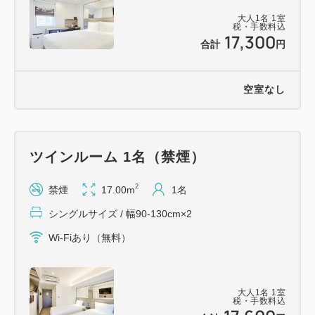
出入口は２３時より翌朝６時までは自動で施錠され、
大人
1
名
1
室
ご宿泊のお客様以外は入館できません。
税・手数料込
17,300
ご宿泊のお客様は、カードキーで解錠できます。
合計
円
◆添い寝のお子様◆
空室なし
添い寝のお子様は未就学に限り、大人1名様つきお子
様1名様まで無料でございます。
ツインルーム 1名（禁煙）
◆全室Wi-Fi無料・コインランドリーあり◆
2
禁煙
17.00m
1名
◆チェックイン／チェックアウト◆
シングルサイズ / 幅90-130cm×2
15：00／12：00
Wi-Fiあり（無料）
＝＝＝＝＝＝＝＝＝＝＝＝＝＝＝＝＝＝＝＝＝＝＝＝
＝
大人
1
名
1
室
【交通アクセス】
税・手数料込