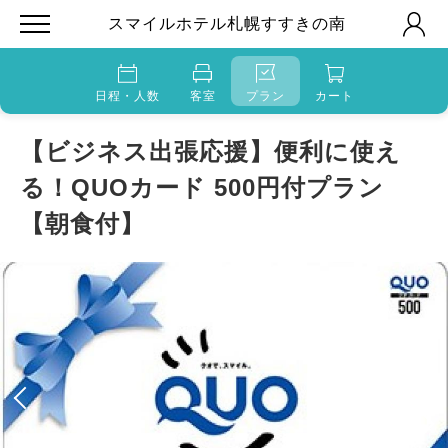
スマイルホテル札幌すすきの南
日程・人数
客室
プラン
カート
【ビジネス出張応援】便利に使え
る！QUOカード 500円付プラン
【朝食付】