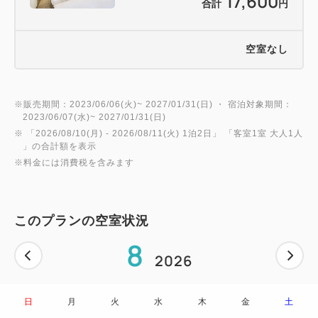
17,600
合計
円
・札幌市営地下鉄 東豊線 豊水すすきの駅６番出口
より徒歩約３分
空室なし
【駐車場のご案内】
・【高さ制限155cm】8台（立体駐車場） 2000円
／1泊
※販売期間：2023/06/06(火)~ 2027/01/31(日) ・ 宿泊対象期間：
2023/06/07(水)~ 2027/01/31(日)
駐車場ご予約は承っておりません。先着順となりま
※ 「
2026/08/10(月)
- 2026/08/11(火)
1泊2日
」 「
客室1室 大人1人
すのでご了承くだ
」の合計額を表示
さい。
※料金には消費税を含みます
満車の場合は、周辺コインパーキングをご利用くだ
このプランの空室状況
さい。
8
※駐車料金はお客様負担となります。
2026
・オートバイ、自転車の駐車はできかねますので、恐
れ入りますが、
日
月
火
水
木
金
土