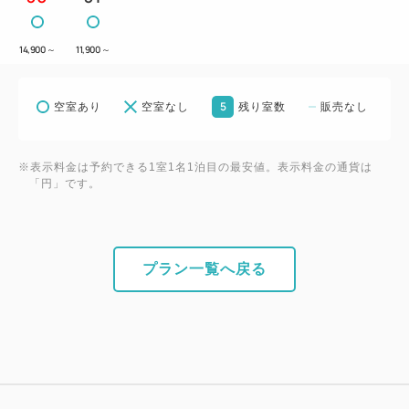
14,900
～
11,900
～
5
空室あり
空室なし
残り室数
販売なし
※表示料金は予約できる1室1名1泊目の最安値。表示料金の通貨は
「円」です。
プラン一覧へ戻る