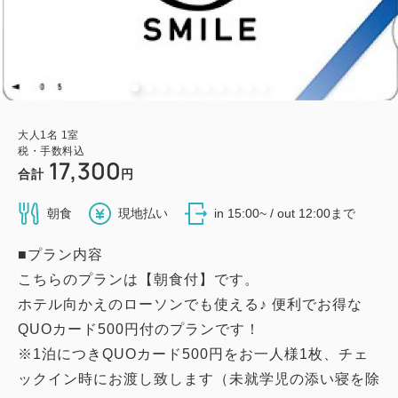
大人
1
名
1
室
税・手数料込
17,300
合計
円
朝食
現地払い
in 15:00~ / out 12:00まで
■プラン内容
こちらのプランは【朝食付】です。
ホテル向かえのローソンでも使える♪ 便利でお得な
QUOカード500円付のプランです！
※1泊につきQUOカード500円をお一人様1枚、チェ
ックイン時にお渡し致します（未就学児の添い寝を除