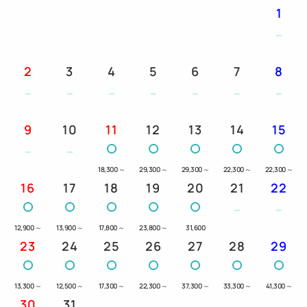
お客様ご自身で有料駐車場等へ駐車していただくよ
1
うにお願い致しま
す。
＝＝＝＝＝＝＝＝＝＝＝＝＝＝＝＝＝＝＝＝＝＝＝＝
2
3
4
5
6
7
8
＝
2026年4月1日より、北海道条例・札幌市条例に基づ
き宿泊税を別途申し受けます。宿泊税は1人1泊あた
9
10
11
12
13
14
15
り以下の金額となります。
宿泊料金が2万円未満：300円
18,300
～
29,300
～
29,300
～
22,300
～
22,300
～
宿泊料金が2万円以上5万円未満：400円
16
17
18
19
20
21
22
宿泊料金が5万円以上：1,000円
12,900
～
13,900
～
17,800
～
23,800
～
31,600
23
24
25
26
27
28
29
13,300
～
12,500
～
17,300
～
22,300
～
37,300
～
33,300
～
41,300
～
30
31