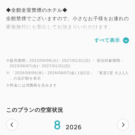
◆全館全室禁煙のホテル◆
全館禁煙でございますので、小さなお子様をお連れの
家族旅行にも安心してお泊まりいただけます。
すべて表示
◆フロントは２４時間対応◆
出入口は２３時より翌朝６時までは自動で施錠され、
ご宿泊のお客様以外は入館できません。
※販売期間：2023/06/06(火)~ 2027/01/31(日) ・ 宿泊対象期間：
2023/06/07(水)~ 2027/01/31(日)
ご宿泊のお客様は、カードキーで解錠できます。
※ 「
2026/08/06(木)
- 2026/08/07(金)
1泊2日
」 「
客室1室 大人1人
」の合計額を表示
※料金には消費税を含みます
◆添い寝のお子様◆
添い寝のお子様は未就学に限り、大人1名様つきお子
様1名様まで無料でございます。
このプランの空室状況
8
◆全室Wi-Fi無料・コインランドリーあり◆
2026