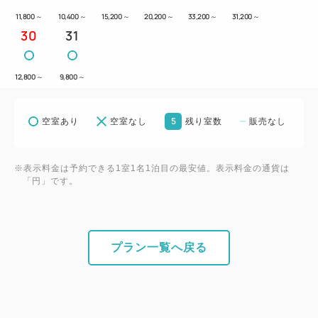
さい。
11,800
～
10,400
～
15,200
～
20,200
～
33,200
～
31,200
～
※駐車料金はお客様負担となります。
30
31
・オートバイ、自転車の駐車はできかねますので、恐
12,800
～
9,800
～
れ入りますが、
お客様ご自身で有料駐車場等へ駐車していただくよ
5
空室あり
空室なし
残り室数
販売なし
うにお願い致します。
＝＝＝＝＝＝＝＝＝＝＝＝＝＝＝＝＝＝＝＝＝＝＝＝
＝
※表示料金は予約できる1室1名1泊目の最安値。表示料金の通貨は
「円」です。
2026年4月1日より、北海道条例・札幌市条例に基づ
き宿泊税を別途申し受けます。宿泊税は1人1泊あた
り以下の金額となります。
宿泊料金が2万円未満：300円
プラン一覧へ戻る
宿泊料金が2万円以上5万円未満：400円
宿泊料金が5万円以上：1,000円