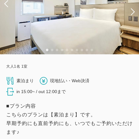
大人
1
名
1
室
素泊まり
現地払い・Web決済
in 15:00~ / out 12:00まで
■プラン内容
こちらのプランは【素泊まり】です。
早期予約にも直前予約にも、いつでもご予約いただけ
ます♪