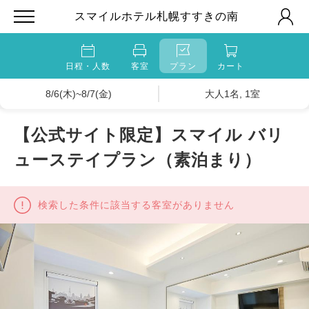
スマイルホテル札幌すすきの南
日程・人数
客室
プラン
カート
8/6(木)~8/7(金)
大人1名, 1室
【公式サイト限定】スマイル バリ
ューステイプラン（素泊まり）
検索した条件に該当する客室がありません