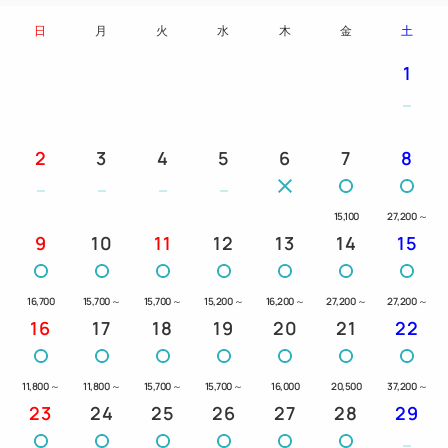
◆チェックイン／チェックアウト◆
日
月
火
水
木
金
土
15：00／12：00
1
＝＝＝＝＝＝＝＝＝＝＝＝＝＝＝＝＝＝＝＝＝＝＝＝
＝
【交通アクセス】
2
3
4
5
6
7
8
・札幌市営地下鉄 東豊線 豊水すすきの駅６番出口
より徒歩約３分
15,100
27,200
～
9
10
11
12
13
14
15
【駐車場のご案内】
・【高さ制限155cm】8台（立体駐車場） 2000円
16,700
15,700
～
15,700
～
15,200
～
16,200
～
27,200
～
27,200
～
／1泊
16
17
18
19
20
21
22
駐車場ご予約は承っておりません。先着順となりま
すのでご了承ください。
11,800
～
11,800
～
15,700
～
15,700
～
16,000
20,500
37,200
～
23
24
25
26
27
28
29
満車の場合は、周辺コインパーキングをご利用くだ