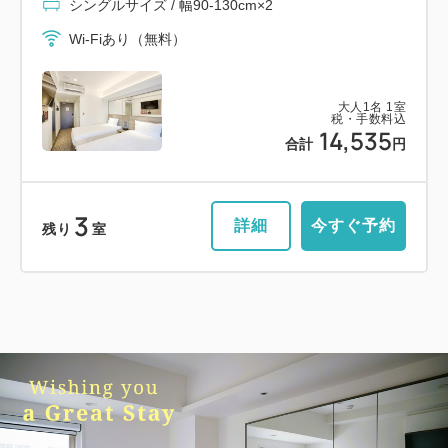
シングルサイズ / 幅90-130cm×2
Wi-Fiあり（無料）
大人
1
名
1
室
税・手数料込
14,535
合計
円
3
詳細
今すぐ予約
残り
室