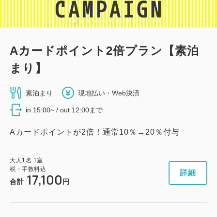
Aカードポイント2倍プラン【素泊
まり】
素泊まり
現地払い・Web決済
in 15:00~ / out 12:00まで
Aカードポイントが2倍！通常10％→20％付与
大人
1
名
1
室
税・手数料込
詳細
17,100
合計
円