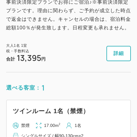
事前決済限定プランでお得にご宿泊♪※事前決済限定
プランです。理由に関わらず、ご予約が成立した時点
で返金はできません。キャンセルの場合は、宿泊料金
総額100％が発生致します。日程変更も承れません。
大人
1
名
1
室
税・手数料込
詳細
13,395
合計
円
1
選べる客室：
ツインルーム 1名（禁煙）
2
禁煙
17.00m
1名
シングルサイズ / 幅90-130cm×2