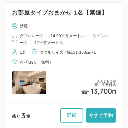
お部屋タイプおまかせ 1名【禁煙】
禁煙
ダブルルーム......14.90平方メートル ツインル
ーム......17平方メートル
1名
ダブルサイズ / 幅131-150cm×1
Wi-Fiあり（無料）
大人
1
名
1
室
税・手数料込
13,700
合計
円
3
詳細
今すぐ予約
残り
室