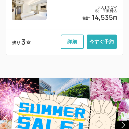
大人
1
名
1
室
税・手数料込
14,535
合計
円
3
詳細
今すぐ予約
残り
室