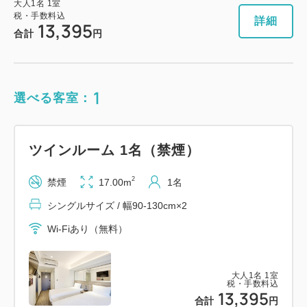
大人
1
名
1
室
税・手数料込
詳細
13,395
合計
円
1
選べる客室：
ツインルーム 1名（禁煙）
2
禁煙
17.00m
1名
シングルサイズ / 幅90-130cm×2
Wi-Fiあり（無料）
大人
1
名
1
室
税・手数料込
13,395
合計
円