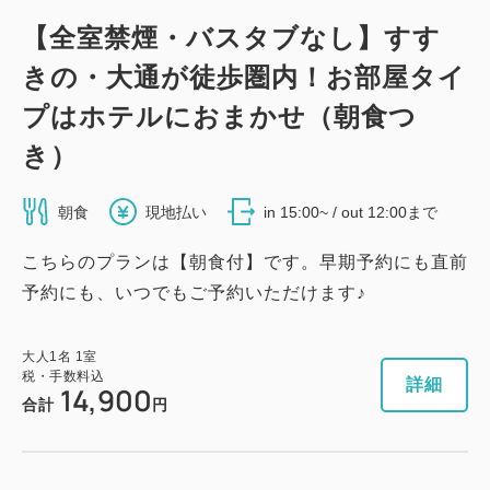
【全室禁煙・バスタブなし】すす
きの・大通が徒歩圏内！お部屋タイ
プはホテルにおまかせ（朝食つ
き）
朝食
現地払い
in 15:00~ / out 12:00まで
こちらのプランは【朝食付】です。早期予約にも直前
予約にも、いつでもご予約いただけます♪
大人
1
名
1
室
税・手数料込
詳細
14,900
合計
円