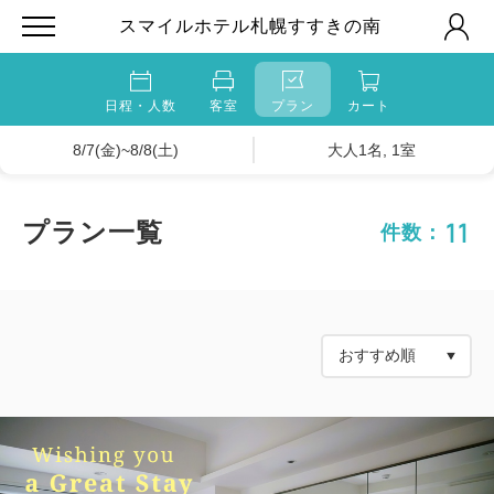
スマイルホテル札幌すすきの南
日程・人数
客室
プラン
カート
8/7(金)~8/8(土)
大人1名, 1室
11
プラン一覧
件数：