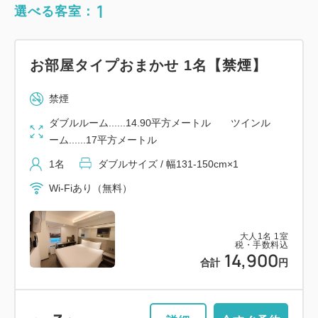
1
選べる客室：
お部屋タイプおまかせ 1名【禁煙】
禁煙
ダブルルーム......14.90平方メートル ツインル
ーム......17平方メートル
1名
ダブルサイズ / 幅131-150cm×1
Wi-Fiあり（無料）
大人
1
名
1
室
税・手数料込
14,900
合計
円