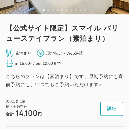
【公式サイト限定】スマイル バリ
ューステイプラン（素泊まり）
素泊まり
現地払い・Web決済
in 15:00~ / out 12:00まで
こちらのプランは【素泊まり】です。早期予約にも直
前予約にも、いつでもご予約いただけます♪
大人
1
名
1
室
税・手数料込
詳細
14,100
合計
円