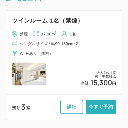
ツインルーム 1名（禁煙）
2
禁煙
17.00m
1名
シングルサイズ / 幅90-130cm×2
Wi-Fiあり（無料）
大人
1
名
1
室
税・手数料込
15,300
合計
円
3
詳細
今すぐ予約
残り
室