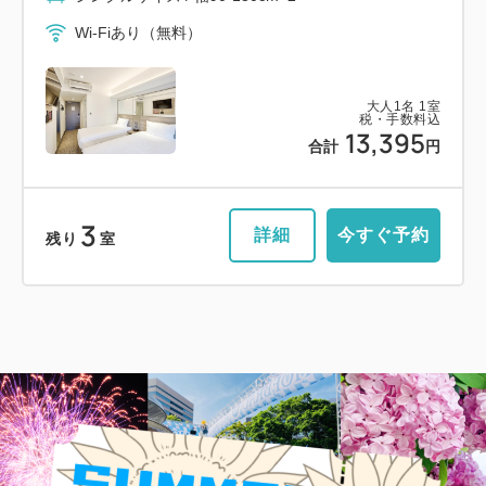
Wi-Fiあり（無料）
大人
1
名
1
室
税・手数料込
13,395
合計
円
3
詳細
今すぐ予約
残り
室