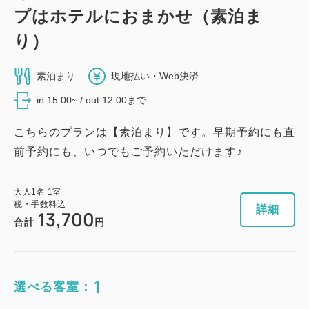
プはホテルにおまかせ（素泊ま
り）
素泊まり
現地払い・Web決済
in 15:00~ / out 12:00まで
こちらのプランは【素泊まり】です。早期予約にも直
前予約にも、いつでもご予約いただけます♪
大人
1
名
1
室
税・手数料込
詳細
13,700
合計
円
1
選べる客室：