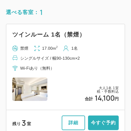
1
選べる客室：
ツインルーム 1名（禁煙）
2
禁煙
17.00m
1名
シングルサイズ / 幅90-130cm×2
Wi-Fiあり（無料）
大人
1
名
1
室
税・手数料込
14,100
合計
円
3
詳細
今すぐ予約
残り
室