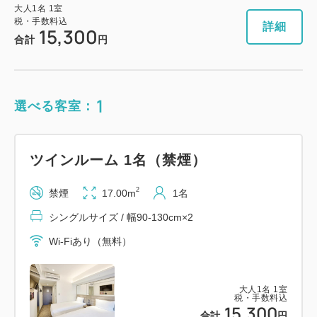
大人
1
名
1
室
税・手数料込
詳細
15,300
合計
円
1
選べる客室：
ツインルーム 1名（禁煙）
2
禁煙
17.00m
1名
シングルサイズ / 幅90-130cm×2
Wi-Fiあり（無料）
大人
1
名
1
室
税・手数料込
15,300
合計
円