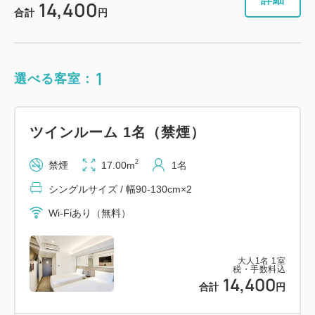
14,400
合計
円
1
選べる客室：
ツインルーム 1名（禁煙）
2
禁煙
17.00m
1名
シングルサイズ / 幅90-130cm×2
Wi-Fiあり（無料）
大人
1
名
1
室
税・手数料込
14,400
合計
円