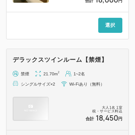
合計
円
----------
1泊／2，000円
選択
＊先着３０台です。（滞在中の駐車も含む）
＊ご予約は承っておりません。
＊ハイルーフ車（１５６cm以上）は駐車いただけま
せん。
デラックスツインルーム【禁煙】
2
禁煙
21.70m
1~2名
■アクセス
シングルサイズ×2
Wi-Fiあり（無料）
----------
＜地下鉄＞
地下鉄東豊線「豊水すすきの駅」1番出口から徒歩1
大人
1
名
1
室
税・サービス料込
分
18,450
合計
円
地下鉄南北線「すすきの駅」3番出口から徒歩4分