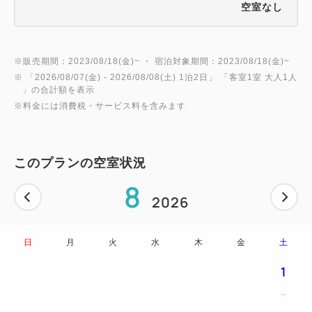
空室なし
＜空港＞
新千歳空港から空港連絡バスで約1時間15分「すすき
の」下車徒歩3分
※販売期間：2023/08/18(金)~ ・ 宿泊対象期間：2023/08/18(金)~
※ 「
2026/08/07(金)
- 2026/08/08(土)
1泊2日
」 「
客室1室 大人1人
＜周辺観光地＞
」の合計額を表示
※料金には消費税・サービス料を含みます
狸小路商店街 徒歩2分
すすきの 徒歩3分
二条市場 徒歩5分
このプランの空室状況
大通公園 徒歩10分
8
時計台 徒歩13分
2026
日
月
火
水
木
金
土
1