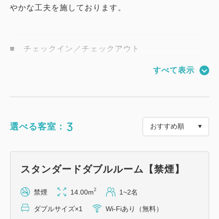
やかな工夫を施しております。
■ チェックイン／チェックアウト
------------------------------------
すべて表示
15:00／11：00
■ 部屋設備・館内施設・サービスのポイント
3
選べる客室：
----------------------------------------------
・全部屋に快適寝具スマイルホテルオリジナルフラン
スベッド使用
スタンダードダブルルーム【禁煙】
・全部屋に加湿機能付空気清浄機完備
・ベッドフレーム＆デスク上にUSBポート
2
禁煙
14.00m
1~2名
・インターネット接続（有線LAN、Wi-Fi）
ダブルサイズ×1
Wi-Fiあり（無料）
・ズボンプレッサー（無料・各フロアに完備）