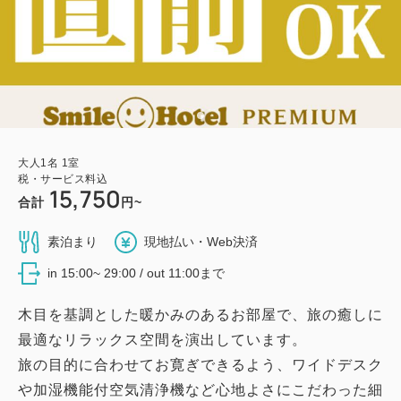
大人
1
名
1
室
税・サービス料込
15,750
合計
円~
素泊まり
現地払い・Web決済
in 15:00~ 29:00 / out 11:00まで
木目を基調とした暖かみのあるお部屋で、旅の癒しに
最適なリラックス空間を演出しています。
旅の目的に合わせてお寛ぎできるよう、ワイドデスク
や加湿機能付空気清浄機など心地よさにこだわった細