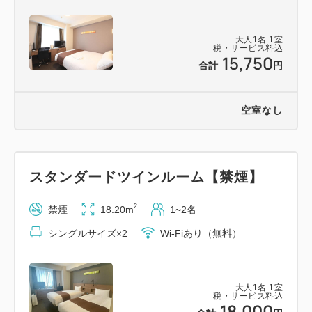
・コインランドリー（有料）
・レンタルパソコン（有料）
大人
1
名
1
室
税・サービス料込
15,750
合計
円
■ご案内
----------
空室なし
こちらのプランは朝食がついていないプランです。朝
食はフロントにてお申込みいただけます。
スタンダードツインルーム【禁煙】
場所：1階 朝食会場
時間：6:30～10:00（最終入場9:30）
2
禁煙
18.20m
1~2名
料金：大人2,000円 小人1，000円 5歳以下無料
シングルサイズ×2
Wi-Fiあり（無料）
※2025年9月30日受付まで 大人1,600円
大人
1
名
1
室
税・サービス料込
■駐車場＊＊必ずお読みください＊＊
18,000