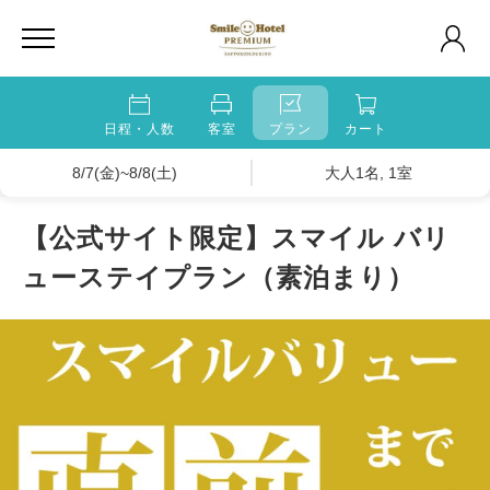
日程・人数
客室
プラン
カート
8/7(金)~8/8(土)
大人1名, 1室
【公式サイト限定】スマイル バリ
ューステイプラン（素泊まり）