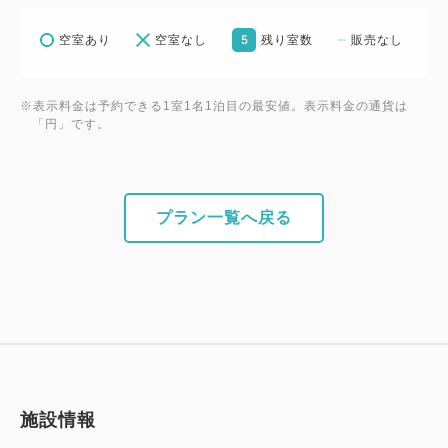
5
空室あり
空室なし
残り室数
販売なし
※表示料金は予約できる1室1名1泊目の最安値。表示料金の通貨は
「円」です。
プラン一覧へ戻る
施設情報