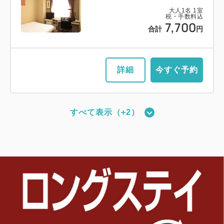
大人
1
名
1
室
税・手数料込
7,700
合計
円
詳細
今すぐ予約
すべて表示（+2）
DXダブル（禁煙）
2
禁煙
17.00m
1~2名
クイーンサイズ×1
Wi-Fiあり（無料）
大人
1
名
1
室
税・手数料込
8,900
合計
円