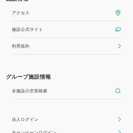
アクセス
Aカード新規ご入会限定プラン（朝
施設公式サイト
食付）
利用規約
素泊まり
現地払い
in 15:00~ 29:00 / out 10:00まで
グループ施設情報
Aカードを新規でご入会されるお客様限定でお得にご
宿泊いただける【朝食付】プランです。※既にAカー
全施設の空室検索
ド会員の方は対象外となります。
空室なし
詳細
法人ログイン
キャンペーンログイン