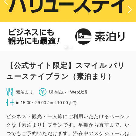
2
詳細
今すぐ予約
残り
室
『ベッド幅110cm』シングル（禁煙）
【公式サイト限定】スマイル バリ
2
禁煙
14.00m
1名
ューステイプラン（素泊まり）
シングルサイズ×1
Wi-Fiあり（無料）
素泊まり
現地払い・Web決済
大人
1
名
1
室
in 15:00~ 29:00 / out 10:00まで
税・手数料込
7,100
合計
円
ビジネス・観光・一人旅にご利用いただけるベーシッ
クな【素泊まり】プランです。早期から直前まで、い
つでもご予約いただけます。滞在中のスケジュールは