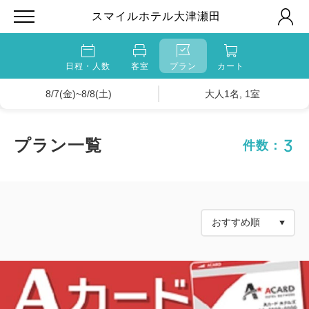
スマイルホテル大津瀬田
日程・人数
客室
プラン
カート
8/7(金)~8/8(土)
大人1名, 1室
3
プラン一覧
件数：