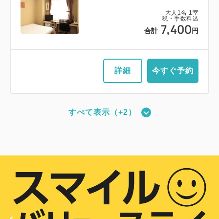
大人
1
名
1
室
税・手数料込
7,400
合計
円
詳細
今すぐ予約
すべて表示（+2）
DXダブル（禁煙）
2
禁煙
17.00m
1~2名
クイーンサイズ×1
Wi-Fiあり（無料）
大人
1
名
1
室
税・手数料込
8,600
合計
円