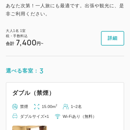
1
詳細
今すぐ予約
残り
室
あなた次第！一人旅にも最適です。出張や観光に、是
非ご利用ください。
大人
1
名
1
室
税・手数料込
詳細
7,400
合計
円~
3
選べる客室：
ダブル（禁煙）
2
禁煙
15.00m
1~2名
ダブルサイズ×1
Wi-Fiあり（無料）