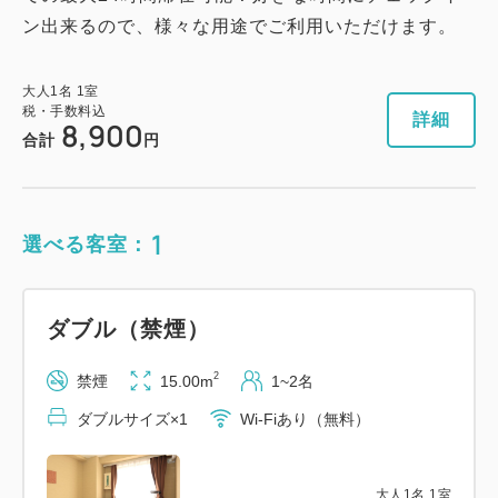
残り
室
ン出来るので、様々な用途でご利用いただけます。
大人
1
名
1
室
税・手数料込
詳細
8,900
合計
円
1
選べる客室：
ダブル（禁煙）
2
禁煙
15.00m
1~2名
ダブルサイズ×1
Wi-Fiあり（無料）
大人
1
名
1
室