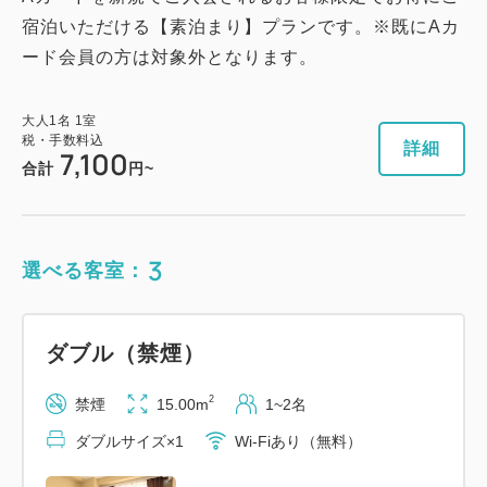
宿泊いただける【素泊まり】プランです。※既にAカ
ード会員の方は対象外となります。
大人
1
名
1
室
税・手数料込
詳細
7,100
合計
円~
3
選べる客室：
ダブル（禁煙）
2
禁煙
15.00m
1~2名
ダブルサイズ×1
Wi-Fiあり（無料）