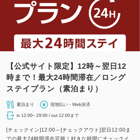
2
詳細
今すぐ予約
残り
室
『ベッド幅110cm』シングル（禁煙）
【公式サイト限定】12時～翌日12
2
禁煙
14.00m
1名
時まで！最大24時間滞在／ロング
シングルサイズ×1
Wi-Fiあり（無料）
ステイプラン（素泊まり）
大人
1
名
1
室
素泊まり
現地払い・Web決済
税・手数料込
7,400
合計
円
in 12:00~ 29:00 / out 12:00まで
[チェックイン]12:00～[チェックアウト]翌日12:00ま
1
での最大24時間滞在可能！好きな時間にチェックイ
詳細
今すぐ予約