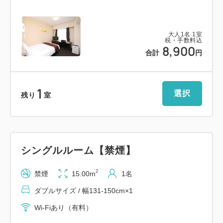
アブラシは1階ロビーにございます。
またナイトウェアは各階のエレベーターホールに
大人
1
名
1
室
ご用意しております。
税・手数料込
8,900
合計
円
◆館内施設◆
・1階にビジネスコナー(無料パソコン有り）
1
選択
・飲料自動販売機（ソフトドリンク）
残り
室
・製氷機
・電子レンジ
・ズボンプレッサー
シングルルーム【禁煙】
・男女別コインランドリー（洗剤自動投入式洗濯機・
乾燥機）
2
禁煙
15.00m
1名
ダブルサイズ / 幅131-150cm×1
◆朝食◆
品数豊富な和洋バイキングをご用意しております。
Wi-Fiあり（有料）
素泊まりプランをご予約のお客様は、フロントにて