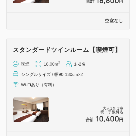
18,800
合計
円
ユニバーサル・スタジオ・ジャパン 電車約40分
万博記念公園（太陽の塔） 電車約40分
空室なし
りんくうプレミアム・アウトレット 電車約50分
スタンダードツインルーム【喫煙可】
2
喫煙
18.00m
1~2名
シングルサイズ / 幅90-130cm×2
Wi-Fiあり（有料）
大人
1
名
1
室
税・手数料込
10,400
合計
円