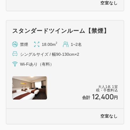
空室なし
スタンダードツインルーム【禁煙】
2
禁煙
18.00m
1~2名
シングルサイズ / 幅90-130cm×2
Wi-Fiあり（有料）
大人
1
名
1
室
税・手数料込
12,400
合計
円
空室なし