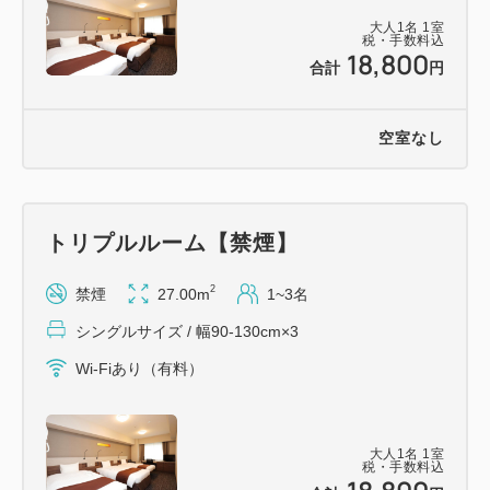
地下鉄堺筋線・長堀鶴見緑地線
大人
1
名
1
室
税・手数料込
「長堀橋駅」2-B出口 徒歩約6分
18,800
合計
円
地下鉄堺筋線・中央線
「堺筋本町駅」10番出口 徒歩約8分
空室なし
（※他にも「心斎橋駅」「本町駅」が徒歩圏内にご
ざいます。）
＜空港＞
トリプルルーム【禁煙】
大阪国際（伊丹）空港、関西国際空港より、
2
禁煙
27.00m
1~3名
リムジンバスや電車で約1時間～1時間半
シングルサイズ / 幅90-130cm×3
◆周辺観光地◆
Wi-Fiあり（有料）
道頓堀 徒歩約20分
通天閣 電車約15分
京セラドーム大阪 電車約20分
大人
1
名
1
室
税・手数料込
大阪城 電車約30分