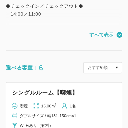
◆チェックイン／チェックアウト◆
14:00／11:00
◆客室設備◆
すべて表示
・無料Wi-fi＆高速インターネット回線（100Mbps・
LAN接続無料)
・枕元にUSBコンセント設置
・加湿機能付き空気清浄機完備
6
選べる客室：
・インターホン(フロント連絡用)
◆アメニティー◆
シングルルーム【喫煙】
フェイスタオル／バスタオル／コンディショナー／
シャンプー／ボディソープ／
2
喫煙
15.00m
1名
フェイス・ハンドソープ／シューシャインペーパー
ダブルサイズ / 幅131-150cm×1
／お茶セット／消臭剤
Wi-Fiあり（有料）
※歯ブラシ、カミソリ、綿棒、ボディスポンジ、ヘ