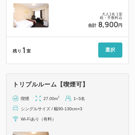
お申込みいただけます。
大人
1
名
1
室
2階 朝食会場 6：30～10：00（最終入場9：
税・手数料込
8,900
30）
合計
円
◆駐車場◆
1
機械式駐車場 13台分 先着順
選択
残り
室
2,000円／1泊（13：30～翌日11：30）
※下記車両制限にご注意ください。
高さ･･･2.1m以下
横幅･･･1.85m以下
トリプルルーム【喫煙可】
長さ･･･5.05m以下
2
喫煙
27.00m
1~3名
重量･･･2,300kg以下
最低車高･･･12cm以上
シングルサイズ / 幅90-130cm×3
Wi-Fiあり（有料）
◆アクセス◆
＜電車＞