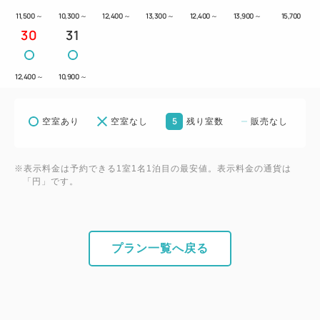
11,500
～
10,300
～
12,400
～
13,300
～
12,400
～
13,900
～
15,700
30
31
12,400
～
10,900
～
5
空室あり
空室なし
残り室数
販売なし
※表示料金は予約できる1室1名1泊目の最安値。表示料金の通貨は
「円」です。
プラン一覧へ戻る