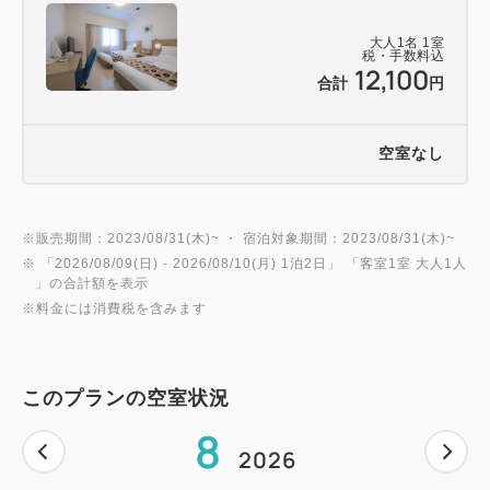
具を選べるお茶漬け・タコライス・パン・サラダ・ド
大人
1
名
1
室
リンクなど
税・手数料込
12,100
合計
円
離島観光アクセス抜群
とまりん（泊港）がすぐ隣り！
空室なし
☆コンビニ徒歩１分
※販売期間：2023/08/31(木)~ ・ 宿泊対象期間：2023/08/31(木)~
※ 「
2026/08/09(日)
- 2026/08/10(月)
1泊2日
」 「
客室1室 大人1人
」の合計額を表示
※料金には消費税を含みます
このプランの空室状況
8
2026