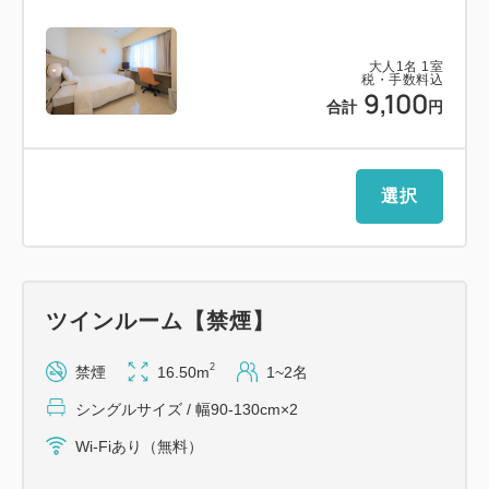
□ ホテルのご案内 □
大人
1
名
1
室
・駐車場1泊1台1000円
税・手数料込
9,100
・コインランドリー 24時間利用可
合計
円
・全館Wi-Fi対応
選択
□ 朝 食 □
・体にやさしいヘルシー朝食付き♪
ツインルーム【禁煙】
「2階 ラウンジ」
軽朝食バイキング
2
禁煙
16.50m
1~2名
営業時間：7：00～9：30
シングルサイズ / 幅90-130cm×2
全席禁煙
Wi-Fiあり（無料）
メニュー例