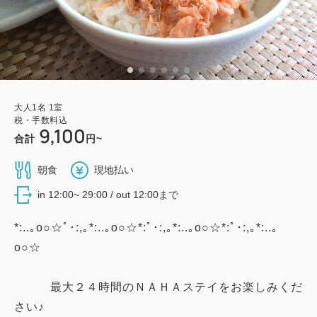
大人
1
名
1
室
税・手数料込
9,100
合計
円~
朝食
現地払い
in 12:00~ 29:00 / out 12:00まで
*:..｡o○☆ﾟ･:,｡*:..｡o○☆*:ﾟ･:,｡*:..｡o○☆*:ﾟ･:,｡*:..｡
o○☆
最大２４時間のＮＡＨＡステイをお楽しみくだ
さい♪