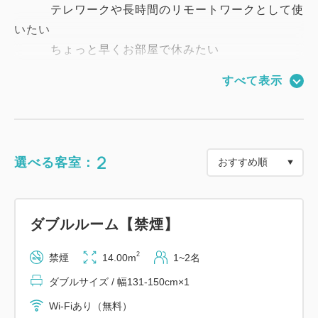
テレワークや長時間のリモートワークとして使
いたい
ちょっと早くお部屋で休みたい
朝はゆっくりくつろぎたい
すべて表示
様々な用途でご利用いただけます。
*:..｡o○☆ﾟ･:,｡*:..｡o○☆*:ﾟ･:,｡*:..｡o○☆*:ﾟ･:,｡*:..｡
o○☆
2
選べる客室：
□ プラン特典 □
ダブルルーム【禁煙】
・アーリーチェックイン１２時（通常１４時）
2
禁煙
14.00m
1~2名
・レイトチェックアウト１２時（通常１１時）
ダブルサイズ / 幅131-150cm×1
・ヘルシー朝食付き
Wi-Fiあり（無料）