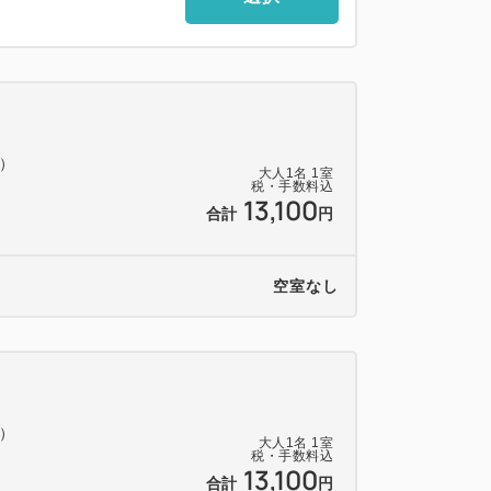
料）
大人
1
名
1
室
税・手数料込
13,100
合計
円
空室なし
料）
大人
1
名
1
室
税・手数料込
13,100
合計
円