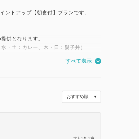
ポイントアップ【朝食付】プランです。
の提供となります。
、水・土：カレー、木・日：親子丼）
のメニューに変更となる場合もありま
すべて表示
 9:15）
のお部屋の清掃を3泊毎に1回とさせていただ
清掃、8泊9日の場合4泊目と7泊目に清
前にバスタオルとフェイスタオルをご用意
大人
1
名
1
室