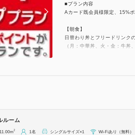
■プラン内容
Aカード既会員様限定、15%
【朝食】
日替わり丼とフリードリンク
（月：中華丼、火・金：牛丼
※仕入れ状況により上記以外
す。
営業時間 6:30～9:30（最終入場
＜ご連泊時の注意事項＞
・SDGsの観点からご連泊時
きます。
（例：4泊5日の場合4泊目に
ルルーム
掃）
客室清掃日以外の日にはドア
2
11.00m
1名
シングルサイズ×1
Wi-Fiあり（無料）