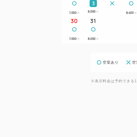
3
8,000
～
7,000
～
8,400
～
30
31
7,000
～
8,000
～
空室あり
空
※表示料金は予約できる