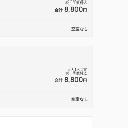
税・手数料込
ん。
8,800
合計
円
たらフロントでお渡しいたします。
空室なし
：20:15～25:00（24:30最終入場）】
大人
1
名
1
室
税・手数料込
8,800
合計
円
空室なし