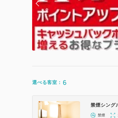
6
選べる客室：
禁煙シング
禁煙