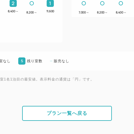
2
1
8,400
～
11,600
8,200
～
7,000
～
8,200
～
8,400
～
5
室なし
残り室数
販売なし
1室1名1泊目の最安値。表示料金の通貨は「円」です。
プラン一覧へ戻る