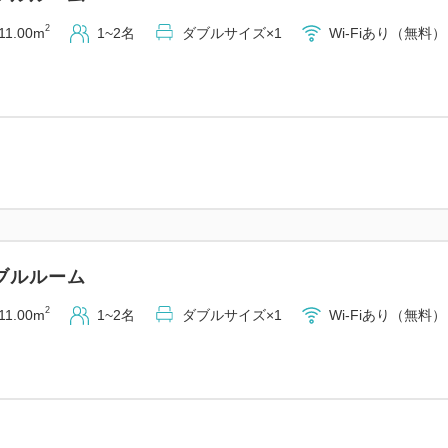
・個別エアコン
2
11.00m
1~2名
ダブルサイズ×1
Wi-Fiあり（無料）
・ドライヤー、湯沸かしポッ
【駐車場のご案内】
・平面2台、機械式6台、3ヶ月前
・1泊1.200円
※機械式駐車場は高さ1.5m
※トラック駐車不可、自転車
【交通アクセス】
ブルルーム
＝＝＝＝＝＝＝＝＝＝＝＝＝
2
11.00m
1~2名
ダブルサイズ×1
Wi-Fiあり（無料）
・JR神戸線「西明石駅」東口
分
※新幹線ご利用の場合は、西
・第二神明道路「玉津IC」より