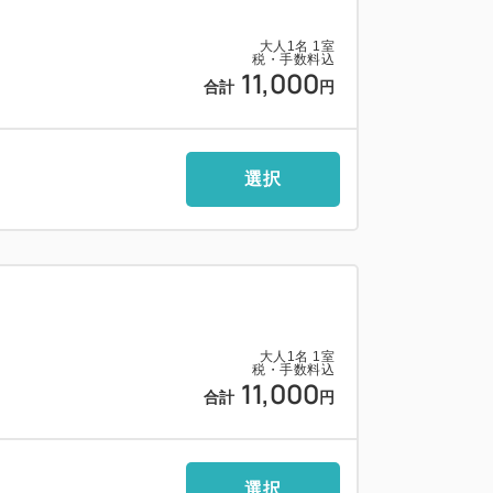
ト、消臭スプレー
大人
1
名
1
室
税・手数料込
11,000
合計
円
より先着順電話予約（078-925-5555）
選択
以下の乗用車のみ可（大型普通車不可）
・バイク駐車不可
＝＝＝＝＝＝＝＝＝＝＝＝
改札より徒歩約2分、西口改札より徒歩約3
大人
1
名
1
室
税・手数料込
11,000
合計
円
口改札の利用が便利です。
約10分（約4km）
選択