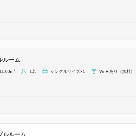
しお部屋には入室いたしませ
新しいバスマットが必要でし
【館内のご案内】
・大浴場（男女入替制）
【女性 17:00～20:00／男性
・コインランドリー（有料）
ルルーム
・製氷機（無料）
2
11.00m
1名
シングルサイズ×1
Wi-Fiあり（無料）
・まんがコーナー（無料）
・電子レンジ（無料）
・ズボンプレッサー各階完備
【客室設備】
・40型スマートテレビ
・Wi-Fi無料
・加湿機能付き空気清浄機
ブルルーム