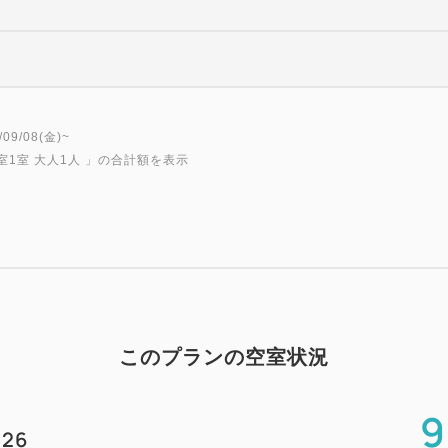
9/08(金)~
室1室 大人1人
」の合計額を表示
このプランの空室状況
9
26