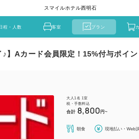
スマイルホテル西明石
日程・人数
客室
プラン
♪】Aカード会員限定！15%付与ポイン
大人
1
名
1
室
税・手数料込
8,800
合計
円~
朝食
現地払い・Web