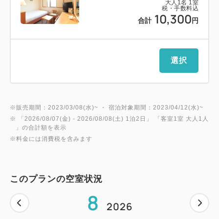
大人
1
名
1
室
税・手数料込
10,300
合計
円
選択
※販売期間：2023/03/08(水)~ ・ 宿泊対象期間：2023/04/12(水)~
※ 「
2026/08/07(金)
- 2026/08/08(土)
1泊2日
」 「
客室1室 大人1人
」の合計額を表示
※料金には消費税を含みます
このプランの空室状況
8
2026