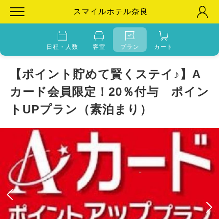
スマイルホテル奈良
日程・人数
客室
プラン
カート
【ポイント貯めて賢くステイ♪】A
カード会員限定！20％付与 ポイン
トUPプラン（素泊まり）