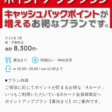
大人
1
名
1
室
税・手数料込
8,300
合計
円~
素泊まり
現地払い・Web決済
in 15:00~ 29:00 / out 11:00まで
■プラン内容
ご宿泊に応じてポイントが貯まるお得な「Aカード」
いつもご利用いただいているAカード会員様限定へ
ポイントアッププラン【素泊まり】のご案内です。