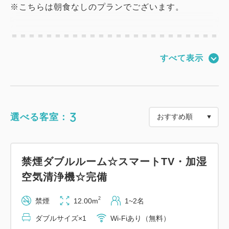
※こちらは朝食なしのプランでございます。
＝＝＝＝＝＝＝＝＝＝＝＝＝＝＝＝＝＝＝＝＝＝＝＝
＝
すべて表示
【館内のご案内】
・チェックイン／チェックアウト《15：00／11：
00》
・フロント24時間笑顔で対応！(チェックインも
3
選べる客室：
AM5：00までＯＫ！！)
・スマイルホテル奈良は、JR奈良駅 東出口より徒
歩2分の好立地（東口を出て右へ、駅に沿って真っ直
禁煙ダブルルーム☆スマートTV・加湿
ぐ進みますとホテルがございます）
空気清浄機☆完備
ビジネス・観光の拠点におすすめ☆彡♪
2
禁煙
12.00m
1~2名
【客室設備】
ダブルサイズ×1
Wi-Fiあり（無料）
・客室内インターネット無料(有線LAN接続＆WiFi対