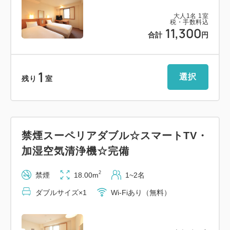
道なりに約1.5km進み信号「大森町」を右折、次の
大人
1
名
1
室
信号を左折、
税・手数料込
11,300
合計
円
次の信号を右折すると、右側に当ホテルがございま
す。
1
選択
・第二阪奈有料道路「宝来IC」より約15分（約
残り
室
5.0km）
国道308号線経由
＝＝＝＝＝＝＝＝＝＝＝＝＝＝＝＝＝＝＝＝＝＝＝＝
禁煙スーペリアダブル☆スマートTV・
＝
加湿空気清浄機☆完備
2
禁煙
18.00m
1~2名
ダブルサイズ×1
Wi-Fiあり（無料）