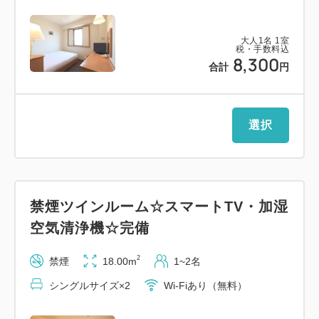
応)
・全室ウォシュレット完備 ／・加湿器完備
大人
1
名
1
室
税・手数料込
8,300
合計
円
【駐車場のご案内】
（1泊800円）ホテル敷地内36台（立体35台、平面大
型１台）
選択
※大型車は事前予約制となります。
（1泊3，500円）（高さ3m80cm・全長12m以下）
※満車の場合は近隣駐車場の場所をご案内いたしま
す。
禁煙ツインルーム☆スマートTV・加湿
空気清浄機☆完備
【交通アクセス】
・西名阪自動車道「天理IC」より約23分（約
2
禁煙
18.00m
1~2名
8.5km）
シングルサイズ×2
Wi-Fiあり（無料）
出口を出て右折し、国道169号線を約5km進み、
信号「紀寺」を左折します。