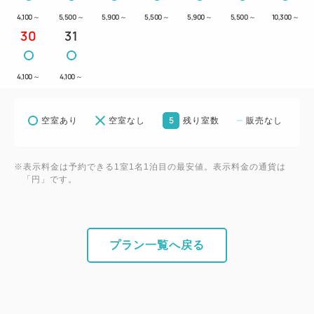
4,100
～
5,500
～
5,900
～
5,500
～
5,900
～
5,500
～
10,300
～
30
31
4,100
～
4,100
～
5
空室あり
空室なし
残り室数
販売なし
※表示料金は予約できる1室1名1泊目の最安値。表示料金の通貨は
「円」です。
プラン一覧へ戻る