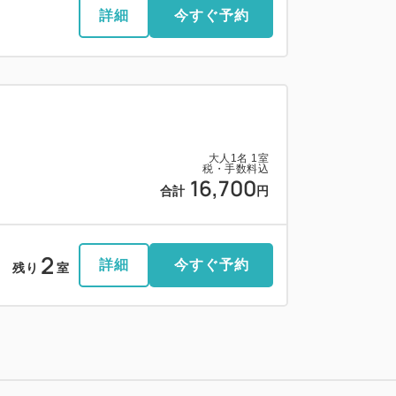
詳細
今すぐ予約
大人
1
名
1
室
税・手数料込
16,700
合計
円
2
詳細
今すぐ予約
残り
室