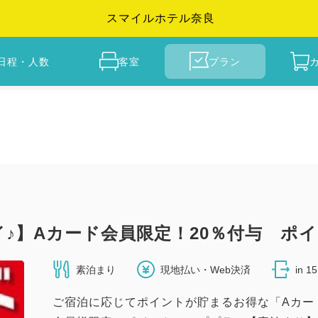
スマイルホテル奈良
日程・人数
客室
プラン
♪】Aカード会員限定！20％付与 ポ
素泊まり
現地払い・Web決済
in 1
ご宿泊に応じてポイントが貯まるお得な「Aカー