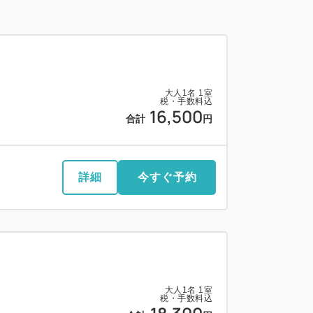
大人
1
名
1
室
税・手数料込
16,500
合計
円
詳細
今すぐ予約
大人
1
名
1
室
税・手数料込