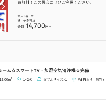
費無料！この機会にぜひご利用ください。
大人
1
名
1
室
税・手数料込
14,700
合計
円~
ルーム☆スマートTV・加湿空気清浄機☆完備
2
12.00m
1~2名
ダブルサイズ×1
Wi-Fiあり（無料）