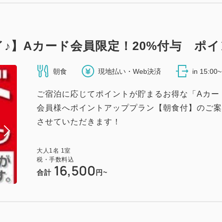
♪】Aカード会員限定！20%付与 ポイ
朝食
現地払い・Web決済
in 15:00
ご宿泊に応じてポイントが貯まるお得な「Aカー
会員様へポイントアッププラン【朝食付】のご案
させていただきます！
大人
1
名
1
室
税・手数料込
16,500
合計
円~