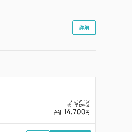
詳細
大人
1
名
1
室
税・手数料込
14,700
合計
円