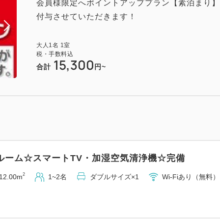
会員様限定へポイントアッププラン【素泊まり】
付与させていただきます！
大人
1
名
1
室
税・手数料込
15,300
合計
円~
ルーム☆スマートTV・加湿空気清浄機☆完備
2
12.00m
1~2名
ダブルサイズ×1
Wi-Fiあり（無料）