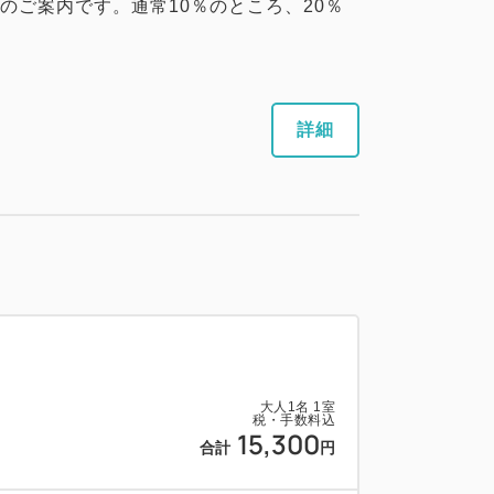
のご案内です。通常10％のところ、20％
詳細
大人
1
名
1
室
税・手数料込
15,300
合計
円