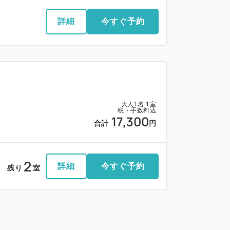
詳細
今すぐ予約
大人
1
名
1
室
税・手数料込
17,300
合計
円
2
詳細
今すぐ予約
残り
室