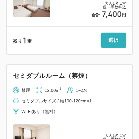
大人
1
名
1
室
さい。
税・手数料込
7,400
合計
円
2.連泊時の客室清掃について
※当館では、ご滞在中のお部屋の清掃を 3日に一度と
させていただきます。
1
選択
また宿泊日数において以下の通り対応させていただき
残り
室
ます。
【3泊以下のお客様】
お部屋の清掃をご希望でしたら当日までにフロントへ
セミダブルルーム（禁煙）
お申しつけください。
【4泊以上のお客様】
2
禁煙
12.00m
1~2名
お部屋の清掃をご希望でしたら当日までにフロントへ
セミダブルサイズ / 幅100-120cm×1
お申しつけください。ただし清掃のご希望がない場合
でも3日に1回はお部屋の清掃をいたします。
Wi-Fiあり（無料）
【館内のご案内】
・大浴場完備 男女時間交代制（無料）
大人
1
名
1
室
２階 女性：17：00～21：00 男性 21：15～