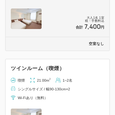
大人
1
名
1
室
＝＝＝＝＝＝＝＝＝＝＝＝＝＝＝＝＝＝＝＝＝＝＝＝
税・手数料込
7,400
＝
合計
円
【朝食】
・朝食会場１F 7：00～9：00
空室なし
・毎朝ホテルで焼き上げる美味しい焼きたてパンが自
慢
・朝食付きでお申し込みでないお客様は現地にて800
ツインルーム（喫煙）
円で販売しております。
＜注意事項＞
2
喫煙
21.00m
1~2名
１.客室アメニティの提供について
シングルサイズ / 幅90-130cm×2
タオル類、バスマットは初日のみお部屋にご用意して
Wi-Fiあり（無料）
います。
歯ブラシ・カミソリ・ボディスポンジ等のアメニティ
は1Fにご用意しておりますのでご自由にお取りくだ