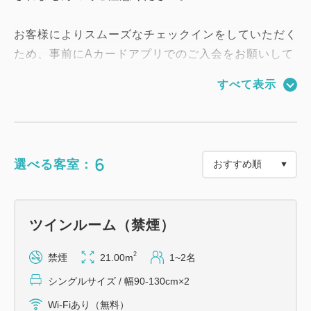
お客様によりスムーズなチェックインをしていただく
ため、事前にAカードアプリでのご入会をお願いして
おります。
すべて表示
アプリを事前にダウンロードして登録していただくこ
とで、チェックイン時の手続きがさらに簡単になり、
お時間を短縮できます。
こちらのプランは新規入会のみ対象です。プラカード
6
選べる客室：
ご希望の方も対応可能でございます。
入会方法:
1. スマートフォンのアプリストアからAカードアプリ
ツインルーム（禁煙）
をダウンロード
2. アプリ内で必要な情報を入力し、新規登録
2
禁煙
21.00m
1~2名
3. フロントにて、アプリの登録完了画面を提示して
シングルサイズ / 幅90-130cm×2
ください
Wi-Fiあり（無料）
ご不明点があればお気軽にお問い合わせください。