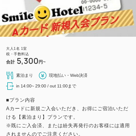
大人
1
名
1
室
税・手数料込
5,300
合計
円~
素泊まり
現地払い・Web決済
in 14:00~ 29:00 / out 11:00まで
■プラン内容
Aカードに新規ご入会いただき、お得にご宿泊いただ
ける【素泊まり】プランです。
※既にご入会済、または紛失再発行のお客様には適用
されませんのでご注意ください。