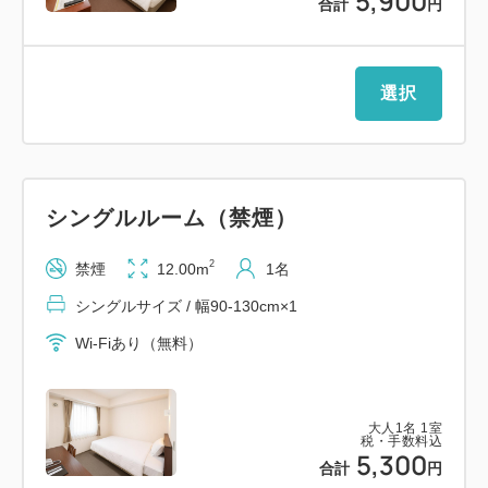
5,900
合計
円
・阪神なんば線「桜川駅」2番出口より徒歩約1分
・地下鉄千日前線「桜川駅」1番出口より徒歩約5分
・南海汐見橋線「汐見橋駅」改札より徒歩約1分
選択
＝＝＝＝＝＝＝＝＝＝＝＝＝＝＝＝＝＝＝＝＝＝＝＝
＝
シングルルーム（禁煙）
【周辺情報】
・京セラドーム徒歩圏内
2
禁煙
12.00m
1名
・駅近！徒歩1分
シングルサイズ / 幅90-130cm×1
・コンビニ徒歩2分
Wi-Fiあり（無料）
・スーパー徒歩3分
・飲食店複数有（大阪こなもんをはじめ、マクドナル
ドや牛丼、定食チェーン、ラーメン、居酒屋、和食
大人
1
名
1
室
税・手数料込
5,300
合計
円