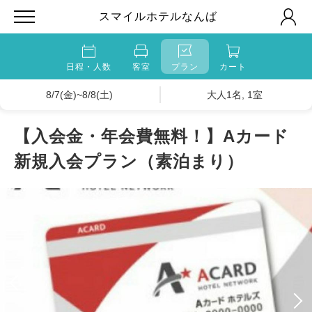
スマイルホテルなんば
日程・人数
客室
プラン
カート
8/7(金)~8/8(土)
大人1名, 1室
【入会金・年会費無料！】Aカード
新規入会プラン（素泊まり）