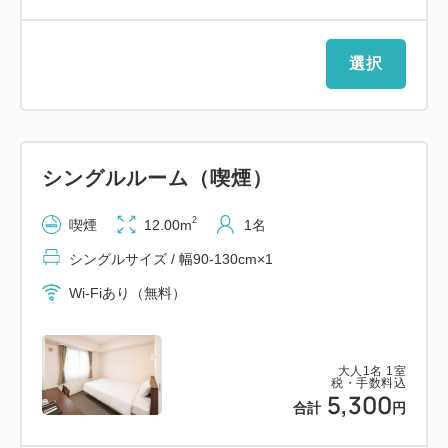
選択
シングルルーム（喫煙）
2
喫煙
12.00m
1名
シングルサイズ / 幅90-130cm×1
Wi-Fiあり（無料）
大人
1
名
1
室
税・手数料込
5,300
合計
円