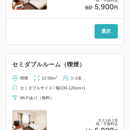
税・手数料込
5,900
25：00
合計
円
お部屋のタオルをご持参下さいませ。※タトゥーが入
っている方は、原則入浴できません。
・コインランドリー（有料）
選択
【客室設備】
・温水洗浄便座完備・客室無料インターネットLAN
接続完備
セミダブルルーム（喫煙）
・個別空調完備・湯沸しポット完備・加湿器完備・ズ
2
喫煙
12.00m
1~2名
ボンプレッサー各階完備（無料）
【駐車場のご案内】
セミダブルサイズ / 幅100-120cm×1
・駐車場(事前TEL予約制・有料)
Wi-Fiあり（無料）
※駐車場のご予約は、必ずお電話にてお問い合わせく
ださい。
料金は1泊1，500円（14時～翌11時まで）
大人
1
名
1
室
税・手数料込
【交通アクセス】