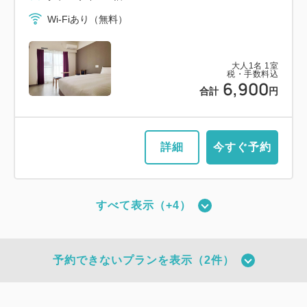
Wi-Fiあり（無料）
大人
1
名
1
室
税・手数料込
6,900
合計
円
詳細
今すぐ予約
すべて表示（+4）
【禁煙】ダブルルーム （ソファ付き）
2
禁煙
20.00m
1~2名
予約できないプランを表示（2件）
ダブルサイズ / 幅131-150cm×1
Wi-Fiあり（無料）