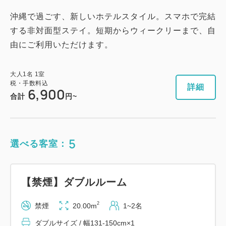
沖縄で過ごす、新しいホテルスタイル。スマホで完結
する非対面型ステイ。短期からウィークリーまで、自
由にご利用いただけます。
大人
1
名
1
室
税・手数料込
詳細
6,900
合計
円~
5
選べる客室：
【禁煙】ダブルルーム
2
禁煙
20.00m
1~2名
ダブルサイズ / 幅131-150cm×1