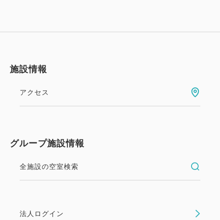
大人
1
名
1
室
税・手数料込
7,400
合計
円
施設情報
詳細
今すぐ予約
アクセス
連泊ステイ素泊りプラン【オンラ
インカード決済】事前チェックイ
【禁煙】ツインルームA（ベッド100
グループ施設情報
ン登録で当日楽々スマートイン
㎝×2台）
全施設の空室検索
2
禁煙
20.00m
1~2名
素泊まり
Web決済
セミダブルサイズ / 幅100-120cm×2
in 15:00~ / out 10:00まで
Wi-Fiあり（無料）
法人ログイン