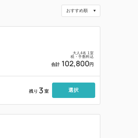
肉痛など
間はご利用いただけません。)
大人
4
名
1
室
税・手数料込
102,800
合計
円
末までの対応となります。
料♪
3
16:00
選択
残り
室
:50
ります。
せ。