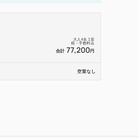
大人
4
名
1
室
税・手数料込
77,200
合計
円
空室なし