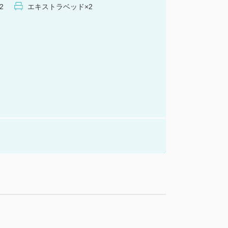
2
エキストラベッド×2
麦、佐渡銀鮭のお寿司など、地元食材を
種類のバイキング！
富に並ぶバラエティ豊かなお料理をお楽
20：30
9：00
少変更になる場合がございます。
がございます。
場合があります。