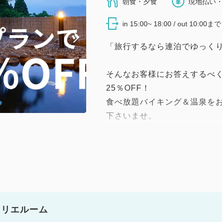
朝食・夕食
現地払い・
in 15:00~ 18:00 / out 10:00まで
「旅行するなら連泊でゆっく
そんなお客様にお答えするべ
25％OFF！
食べ放題バイキング＆温泉を
下さいませ。
人気の日程のご予約はお早め
※表示料金は割引後の金額に
※2泊以上の限定プランになり
トリエルーム
◆プラン内容◆