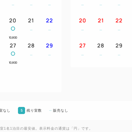
20
21
22
20
21
22
10,800
27
28
29
27
28
29
10,800
5
室なし
残り室数
販売なし
1室1名1泊目の最安値。表示料金の通貨は「円」です。