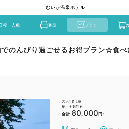
むいか温泉ホテル
日程・人数
客室
プラン
連泊でのんびり過ごせるお得プラン☆食
大人
4
名
1
室
税・手数料込
80,000
合計
円~