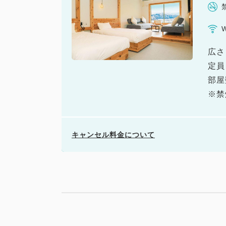
広さ
定員
部屋
※禁
キャンセル料金について