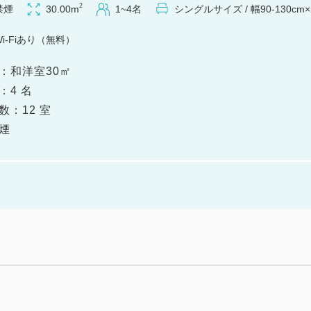
1泊2食付き
2
禁煙
30.00m
1~4名
シングルサイズ / 幅90-130cm×
Wi-Fiあり（無料）
◆お食事◆
：和洋室30㎡
南魚沼産コシヒカリ、へぎ蕎
：4 名
ふんだんに使用した和洋中70
数：12 室
笹だんごなど、スイーツも豊
煙
しみ下さい。
◇夕食バイキング 17：30～
◇朝食バイキング 7：00～
※予約状況によりお時間が多
※繁忙日は入替制になる場合
※メニューが一部変更になる