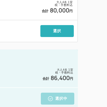
大人
4
名
1
室
税・手数料込
80,000
合計
円
選択
大人
4
名
1
室
税・手数料込
86,400
合計
円
選択中