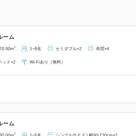
◆温泉大浴場◆
豊富な湯量の天然単純泉
効能はねんざ、うちみ、筋
ルーム
営業時間：5：00～25：00
(10：00～12：00清掃時
2
70.00m
1~8名
セミダブル×2
布団×4
ッド×2
Wi-Fiあり（無料）
◆送迎◆ ※下記内容は11月
上越線六日町駅までの送迎無
【お迎え/六日町駅発】15:00、
【お送り/ホテル発】9:00、9
※前日までの事前予約制にな
お気軽にご利用下さいま
ルーム
2
30.00m
1~5名
シングルサイズ / 幅90-130cm×2