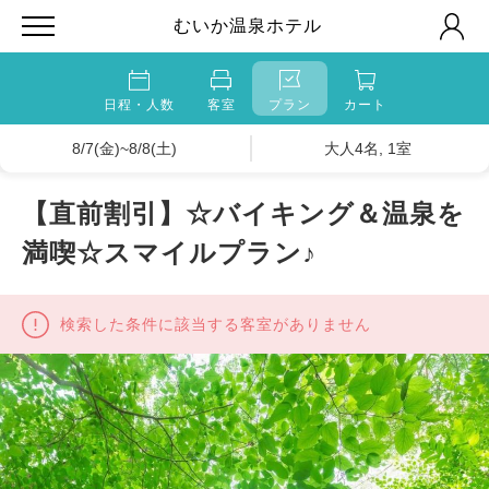
むいか温泉ホテル
日程・人数
客室
プラン
カート
8/7(金)~8/8(土)
大人4名, 1室
【直前割引】☆バイキング＆温泉を
満喫☆スマイルプラン♪
検索した条件に該当する客室がありません