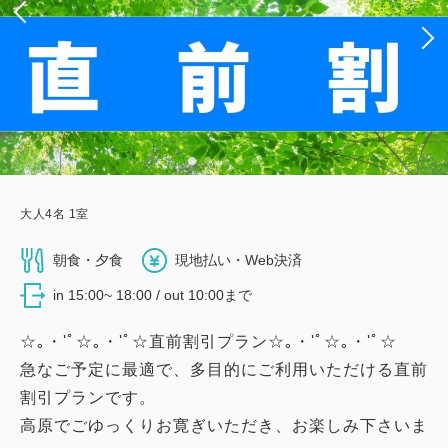
大人
4
名
1
室
朝食・夕食
現地払い・Web決済
in 15:00~ 18:00 / out 10:00まで
☆｡・'ﾟ☆｡・'ﾟ☆直前割引プラン☆｡・'ﾟ☆｡・'ﾟ☆
急なご予定に最適で、多目的にご利用いただける直前
割引プランです。
高原でごゆっくりお寛ぎいただき、お楽しみ下さいま