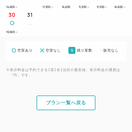
14,600
～
11,300
～
14,600
11,300
～
11,300
～
14,600
～
30
31
10,600
～
5
空室あり
空室なし
残り室数
販売なし
※表示料金は予約できる1室1名1泊目の最安値。表示料金の通貨は
「円」です。
プラン一覧へ戻る