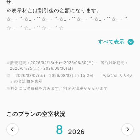
せ。
※表示料金は割引後の金額になります。
☆｡・'ﾟ☆｡・'ﾟ☆｡・'ﾟ☆｡・'ﾟ☆｡・'ﾟ☆｡・'ﾟ☆｡・'ﾟ
☆｡・'ﾟ☆｡・'ﾟ☆｡・'ﾟ☆
すべて表示
◆プラン内容◆
◇１泊２食付き
※販売期間：2026/04/18(土)~ 2026/08/30(日) ・ 宿泊対象期間：
2026/04/25(土)~ 2026/08/30(日)
◆お食事◆
※ 「
2026/08/07(金)
- 2026/08/08(土)
1泊2日
」 「
客室1室 大人4人
◇夕食バイキング 17：30〜20：30 (入替制に
」の合計額を表示
※料金には消費税を含みます／別途入湯税がかかります
なる場合がございます)
◇朝食バイキング 7：00〜9：00
このプランの空室状況
※予約状況によりお時間が多少変更になる場合がご
8
ざいます。
2026