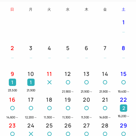
◆温泉大浴場◆
日
月
火
水
木
金
土
豊富な湯量の天然単純泉
効能 ねんざ、うちみ、筋肉痛など
1
営業時間 5：00～25：00
(10：00～12：00清掃時間はご利用いただけませ
ん。)
2
3
4
5
6
7
8
◆送迎◆
上越線六日町駅までの送迎無料♪
9
10
11
12
13
14
15
【お迎え/六日町駅発】15:00、16:00
1
1
【お送り/ホテル発】9:00、9:50
23,500
21,900
21,900
～
21,900
～
21,900
～
19,400
～
※前日までの事前予約制です。
16
17
18
19
20
21
22
ご利用の際は、備考欄にご記入いただくか、お気軽
2
にお電話ください。
16,200
～
14,600
～
12,200
～
11,300
～
11,300
～
11,300
～
14,600
～
23
24
25
26
27
28
29