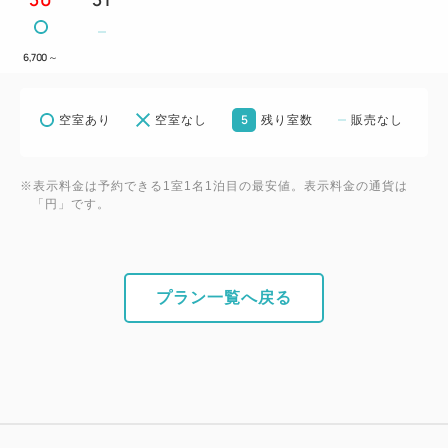
6,700
～
5
空室あり
空室なし
残り室数
販売なし
※表示料金は予約できる1室1名1泊目の最安値。表示料金の通貨は
「円」です。
プラン一覧へ戻る