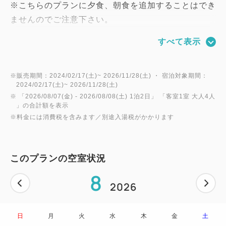
※こちらのプランに夕食、朝食を追加することはでき
ませんのでご注意下さい。
すべて表示
◆プラン内容◆
素泊り食事なし
※販売期間：2024/02/17(土)~ 2026/11/28(土) ・ 宿泊対象期間：
2024/02/17(土)~ 2026/11/28(土)
◆温泉大浴場◆
※ 「
2026/08/07(金)
- 2026/08/08(土)
1泊2日
」 「
客室1室 大人4人
営業時間5：00～25：00
」の合計額を表示
※料金には消費税を含みます／別途入湯税がかかります
(10：00～12：00の清掃時間はご利用いただけま
せん。)
※12月～3月の冬季期間は積雪の影響で「露天風
このプランの空室状況
呂」は閉鎖しております。予めご了承いただけますよ
8
うお願い申し上げます。
2026
日
月
火
水
木
金
土