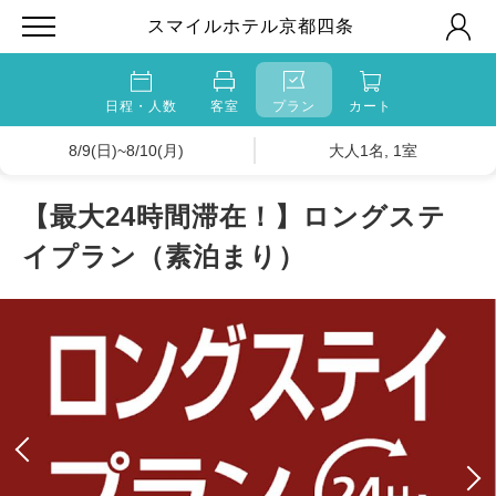
スマイルホテル京都四条
日程・人数
客室
プラン
カート
8/9(日)~8/10(月)
大人1名, 1室
【最大24時間滞在！】ロングステ
イプラン（素泊まり）