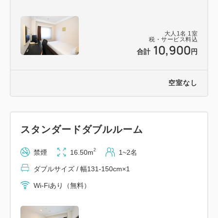
大人
1
名
1
室
税・サービス料込
10,900
合計
円
空室なし
スタンダードダブルルーム
2
禁煙
16.50m
1~2名
ダブルサイズ / 幅131-150cm×1
Wi-Fiあり（無料）