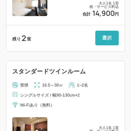
大人
1
名
1
室
税・サービス料込
14,900
合計
円
2
選択
残り
室
スタンダードツインルーム
禁煙
16.5～30㎡
1~2名
シングルサイズ / 幅90-130cm×2
Wi-Fiあり（無料）
大人
1
名
1
室