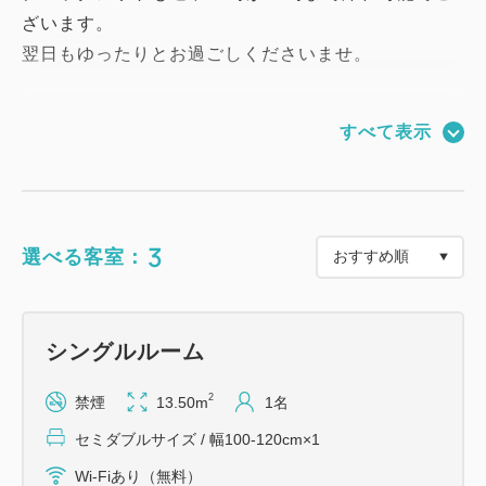
ざいます。
翌日もゆったりとお過ごしくださいませ。
＜清掃のご案内＞
すべて表示
当ホテルでは、SDGsの観点から環境に配慮した【エ
コ清掃】を実施しております。
お部屋の清掃は【3泊ごとに1回】とさせていただい
ております。
3
選べる客室：
※3泊以下の場合は客室清掃をおこないません。
※清掃のない日にはドア前にタオル類をご用意させて
いただきます。
シングルルーム
※使用済みタオル、ごみの回収をご希望の場合は朝
10時までにドアの外へお出しください。
2
禁煙
13.50m
1名
セミダブルサイズ / 幅100-120cm×1
Wi-Fiあり（無料）