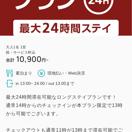
大人
1
名
1
室
税・サービス料込
10,900
合計
円~
素泊まり
現地払い・Web決済
in 13:00~ 24:00 / out 13:00まで
最大24時間滞在可能なロングステイプランです！
通常14時からのチェックインが本プラン限定で13時
から可能でございます。
チェックアウトも通常11時が13時まで滞在可能でご