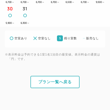
6,700
～
6,700
～
6,700
～
6,700
～
6,500
～
6,700
～
9,500
～
30
31
5,900
～
6,300
～
5
空室あり
空室なし
残り室数
販売なし
※表示料金は予約できる1室1名1泊目の最安値。表示料金の通貨は
「円」です。
プラン一覧へ戻る