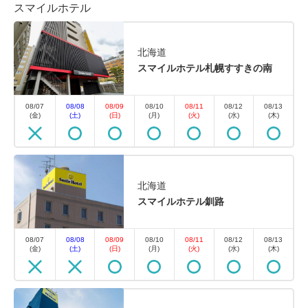
スマイルホテル
北海道
スマイルホテル札幌すすきの南
08/07
08/08
08/09
08/10
08/11
08/12
08/13
(金)
(土)
(日)
(月)
(火)
(水)
(木)
北海道
スマイルホテル釧路
08/07
08/08
08/09
08/10
08/11
08/12
08/13
(金)
(土)
(日)
(月)
(火)
(水)
(木)
【公式サイト限定】スマイル バリ
ューステイプラン（ 素泊まり ）