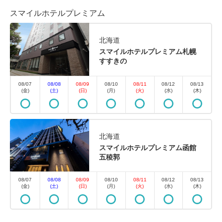
スマイルホテルプレミアム
ューステイプラン＜ 朝食付 ＞
北海道
朝食
現地払い・Web決済
スマイルホテルプレミアム札幌
in 15:00~ 29:00 / out 11:00まで
すすきの
早期から直前まで、いつでもご予約いただけます。滞
08/07
08/08
08/09
08/10
08/11
08/12
08/13
(金)
(土)
(日)
(月)
(火)
(水)
(木)
在中のスケジュールはあなた次第！一人旅にも最適で
す。ご自由にご滞在をお楽しみ下さい。※こちらのプ
ランは＜ 朝食付 ＞です。
北海道
スマイルホテルプレミアム函館
五稜郭
空室なし
詳細
08/07
08/08
08/09
08/10
08/11
08/12
08/13
(金)
(土)
(日)
(月)
(火)
(水)
(木)
空室カレンダー