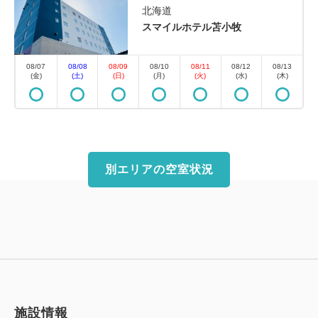
北海道
スマイルホテル苫小牧
素泊まり
現地払い・Web決済
in 15:00~ 29:00 / out 11:00まで
08/07
08/08
08/09
08/10
08/11
08/12
08/13
(金)
(土)
(日)
(月)
(火)
(水)
(木)
早期から直前まで、いつでもご予約いただけます。滞
在中のスケジュールはあなた次第！一人旅にも最適で
す。ご自由にご滞在をお楽しみ下さい。※こちらのプ
ランは（ 素泊まり ）です。
別エリアの空室状況
空室なし
詳細
空室カレンダー
施設情報