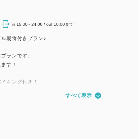
in 15:00~ 24:00 / out 10:00まで
ル朝食付きプラン♪
定プランです。
えます！
バイキング付き！
オーダー ８：３０）
すべて表示
容に変更の場合あり
屋の清掃は3泊に1度となります。ご協力
す。