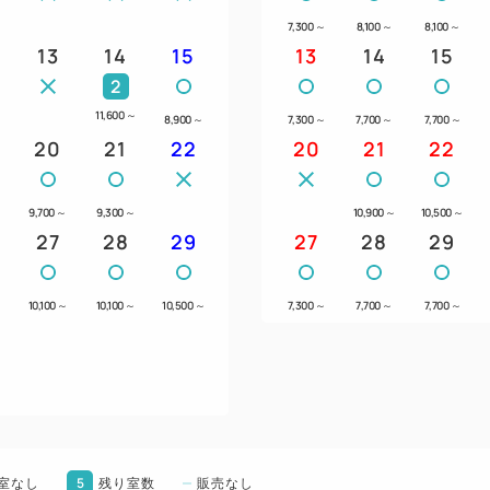
分）
7,300
～
8,100
～
8,100
～
●高速バス、阿蘇くまもと空
13
14
15
13
14
15
下車し、水前寺駅方面へ徒歩
2
11,600
～
8,900
～
7,300
～
7,700
～
7,700
～
【パーキング】
20
21
22
20
21
22
●ホテル裏手（JR線路沿い）
●地下駐車場（ホテル裏入口）
9,700
～
9,300
～
10,900
～
10,500
～
●満車時は近隣のコインパー
27
28
29
27
28
29
10,100
～
10,100
～
10,500
～
7,300
～
7,700
～
7,700
～
5
室なし
残り室数
販売なし