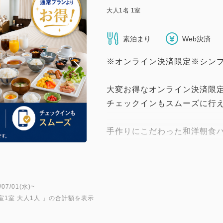
大人
1
名
1
室
素泊まり
Web決済
※オンライン決済限定※シンプ
大変お得なオンライン決済限
チェックインもスムーズに行
手作りにこだわった和洋朝食
６：１５～ ９：００（ラスト
※年末年始など時間・提供内
●連泊のお客様へ
7/01(水)~
室1室 大人1人
」の合計額を表示
・エコロジーの観点から、お部
の程よろしくお願いいたしま