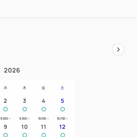
きません。満車の場合は近隣のコインパー
応！
デュベスタイルで快適な眠りを！
しみいただけるウェルカムドリンクを、１５
2026
マッサージチェア・パソコン・喫煙ブース完
水
木
金
土
2
3
4
5
もしくは水前寺駅（南口）より徒歩約３分
9,300
～
9,300
～
10,100
～
10,700
～
分！新幹線からの乗り換えも便利）
9
10
11
12
より徒歩約３分（市街地へは市電で約１２