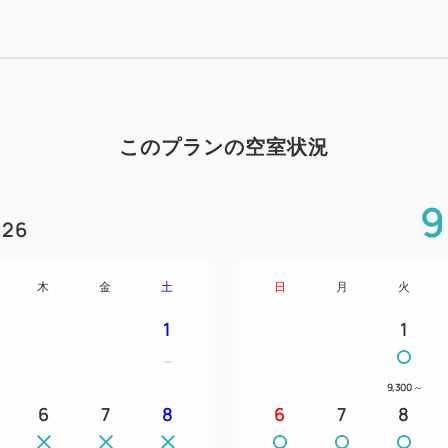
・駐車場も連泊時の確保はで
キングのご紹介となります。
●全室Wi-Fi、有線LAN接続対
●サータ社ベッド全室導入＆
このプランの空室状況
●1Fサロンでゆっくりとお楽
～２２時までご提供！
9
●選べるシャンプーバー！
26
●コミック１０００冊・無料
備のリフレッシュルーム！
木
金
土
日
月
火
【交通アクセス】
1
1
●ＪＲ豊肥本線 新水前寺駅
9,300
～
（熊本駅からはＪＲで約１０
6
7
8
6
7
8
●市電「新水前寺駅前」電停