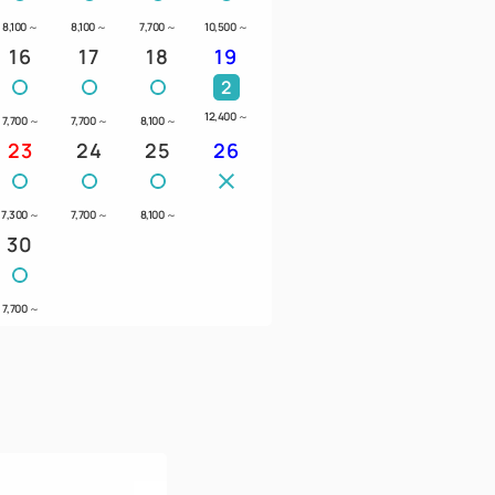
8,100
～
8,100
～
7,700
～
10,500
～
港からのリムジンバス「味噌天神」バス停で
16
17
18
19
７分
2
12,400
～
7,700
～
7,700
～
8,100
～
23
24
25
26
に平地駐車場（縦列駐車場）17台
軽自動車・コンパクトカー専用 15台
7,300
～
7,700
～
8,100
～
キングへのご案内。
30
7,700
～