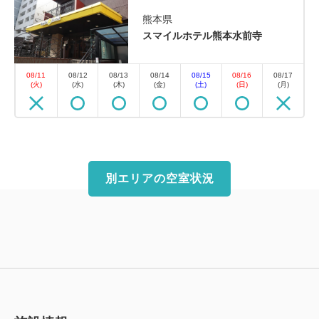
熊本県
スマイルホテル熊本水前寺
08/11
08/12
08/13
08/14
08/15
08/16
08/17
(火)
(水)
(木)
(金)
(土)
(日)
(月)
別エリアの空室状況