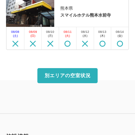
熊本県
スマイルホテル熊本水前寺
08/08
08/09
08/10
08/11
08/12
08/13
08/14
(土)
(日)
(月)
(火)
(水)
(木)
(金)
別エリアの空室状況