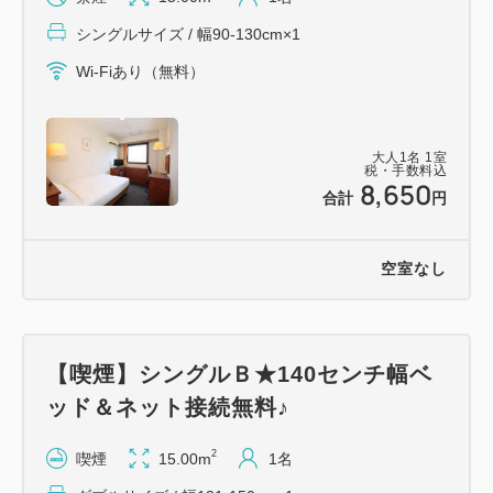
ホテルにお問合せ下さい。なお、他のお客様の駐車状
シングルサイズ / 幅90-130cm×1
況によりお断りさせていただくこともございますので
予めご了承下さい。
Wi-Fiあり（無料）
【交通アクセス】
・JR郡山駅から車で5分
大人
1
名
1
室
・東北自動車道 郡山IC・郡山南IC・本宮ICより車で
税・手数料込
8,650
25分
合計
円
・ビックパレットふくしままで車で15分
・郡山総合体育館・開成山球場まで車で15分
空室なし
・ホテル目の前にセブンイレブンあり
＝＝＝＝＝＝＝＝＝＝＝＝＝＝＝＝＝＝＝＝＝＝＝＝
＝
【喫煙】シングルＢ★140センチ幅ベ
ッド＆ネット接続無料♪
2
喫煙
15.00m
1名