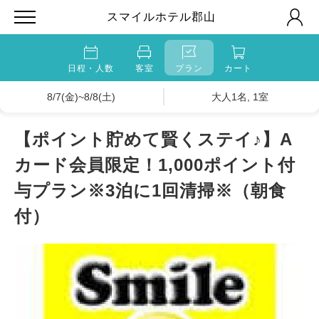
スマイルホテル郡山
日程・人数
客室
プラン
カート
8/7(金)~8/8(土)
大人1名, 1室
【ポイント貯めて賢くステイ♪】A
カード会員限定！1,000ポイント付
与プラン※3泊に1回清掃※（朝食
付）