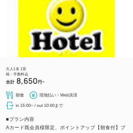
大人
1
名
1
室
税・手数料込
8,650
合計
円~
朝食
現地払い・Web決済
in 15:00~ / out 10:00まで
■プラン内容
Aカード既会員様限定、ポイントアップ【朝食付】プ