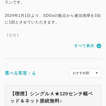
ランです。
2024年1月1日より、SDGsの観点から連泊清掃を3泊
に1回とさせていただきます。
【朝食】
朝食は約20種類から選べる人気のブッフェスタイル
すべて表示
で提供！AM6：30～AM9：00(最終入店8：45)
＝＝＝＝＝＝＝＝＝＝＝＝＝＝＝＝＝＝＝＝＝＝＝＝
＝
4
選べる客室：
【館内のご案内】
・コインランドリー 3台・乾燥機 1台ご用意してお
り、連泊にも便利！
【喫煙】シングルＡ★120センチ幅ベ
・電子レンジ 3Fと4Fの自販機コーナーに1台ずつご
ッド＆ネット接続無料♪
用意。