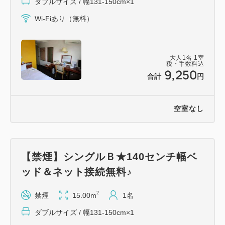
ダブルサイズ / 幅131-150cm×1
Wi-Fiあり（無料）
大人
1
名
1
室
税・手数料込
9,250
合計
円
空室なし
【禁煙】シングルＢ★140センチ幅ベ
ッド＆ネット接続無料♪
2
禁煙
15.00m
1名
ダブルサイズ / 幅131-150cm×1