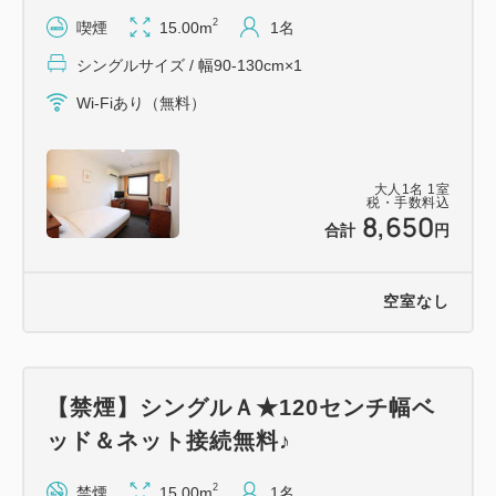
・製氷機 2Fの自販機コーナーに1台ご用意。
2
喫煙
15.00m
1名
・漫画コーナー 1Fロビーでご用意。
シングルサイズ / 幅90-130cm×1
・フリーPCスペース 1Fロビーでご用意。
【客室設備】
Wi-Fiあり（無料）
・全室全米ホテルシェアNo.1のサータ社製のポケッ
トコイルマットレスを使用！
大人
1
名
1
室
・全室、無線LAN完備
税・手数料込
8,650
・全室、個別空調
合計
円
・全室、加湿空気清浄機(プラズマクラスター)完備
・その他設備・・・サブスク対応TV、冷蔵庫、内線
空室なし
電話、メーカー品ドライヤー、湯呑み、消臭スプレー
【駐車場のご案内】
・平面無料駐車場 駐車台数 100台
【禁煙】シングルＡ★120センチ幅ベ
・トラックの駐車も可能(但し、長さ８メートルを超
ッド＆ネット接続無料♪
えるお車はお停めいただけません)
※トラックの駐車をご希望されるお客様はご予約前に
2
禁煙
15.00m
1名