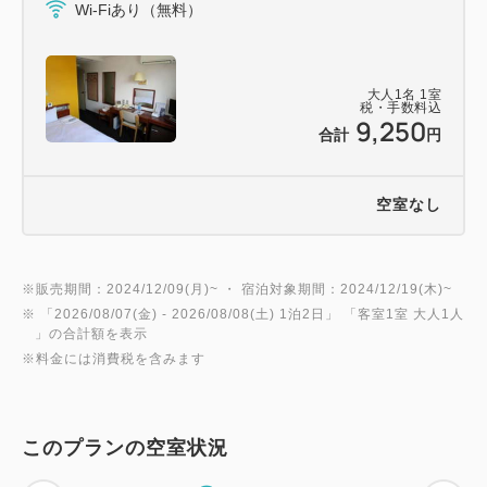
Wi-Fiあり（無料）
大人
1
名
1
室
税・手数料込
9,250
合計
円
空室なし
※販売期間：2024/12/09(月)~ ・ 宿泊対象期間：2024/12/19(木)~
※ 「
2026/08/07(金)
- 2026/08/08(土)
1泊2日
」 「
客室1室 大人1人
」の合計額を表示
※料金には消費税を含みます
このプランの空室状況