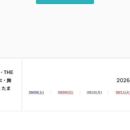
・THE
2026
ﾉｴ・舞
くたま
08/08(土)
08/09(日)
08/10(月)
08/11(火