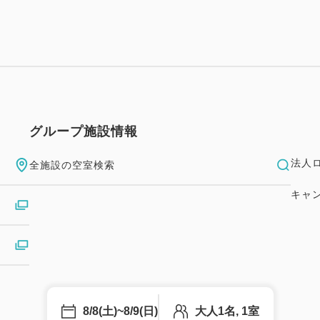
グループ施設情報
法人
全施設の空室検索
キャ
8/8(土)~8/9(日)
大人1名, 1室