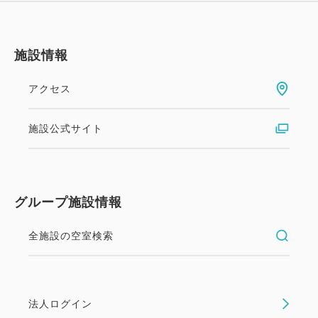
【交通アクセス】
施設情報
JR武蔵野線「北朝霞駅」より徒歩約1分
東武東上線「朝霞台駅」より徒歩約2分
アクセス
外環自動車道「和光北IC」より車で約15分
施設公式サイト
関越自動車道「所沢IC」より車で約20分
＝＝＝＝＝＝＝＝＝＝＝＝＝＝＝＝＝＝＝＝＝＝＝＝
＝
グループ施設情報
全施設の空室検索
法人ログイン