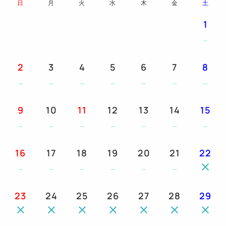
日
月
火
水
木
金
土
＜ご案内＞
1
・キャンセルの場合は規定に基づいて、ご請求させて
いただきます。
・ご宿泊途中でもホテル約款に違反した場合は、ご宿
2
3
4
5
6
7
8
泊をお断りする場合がございます。
＝＝＝＝＝＝＝＝＝＝＝＝＝＝＝＝＝＝＝＝＝＝＝＝
＝
9
10
11
12
13
14
15
【館内のご案内】
〈3F〉フロント/ロビー/電子レンジ/自動販売機
〈7F〉コインランドリー
16
17
18
19
20
21
22
【客室設備】
・加湿機能付空気清浄機
23
24
25
26
27
28
29
・個別エアコン
・Wi‐Fi
・テレビ