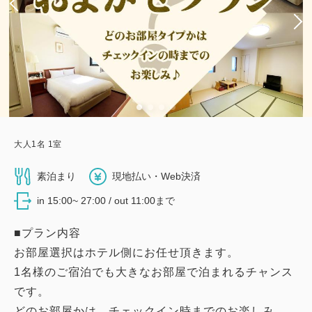
大人
1
名
1
室
素泊まり
現地払い・Web決済
in 15:00~ 27:00 / out 11:00まで
■プラン内容
お部屋選択はホテル側にお任せ頂きます。
1名様のご宿泊でも大きなお部屋で泊まれるチャンス
です。
どのお部屋かは、チェックイン時までのお楽しみ。