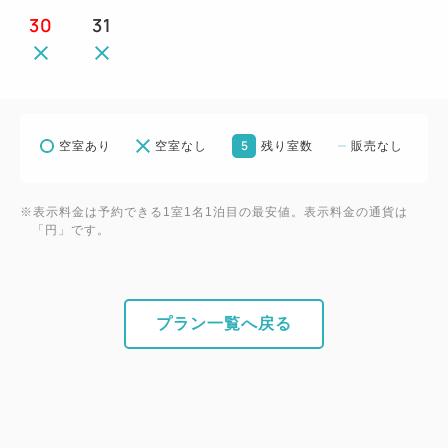
30
31
・冷蔵庫（冷凍機能はございません）
・電気ケトル（煎茶・ほうじ茶）
・ドライヤー
・フェイスタオル/バスタオル
・シャワートイレ
5
空室あり
空室なし
残り室数
販売なし
【フリーアメニティ】
※表示料金は予約できる1室1名1泊目の最安値。表示料金の通貨は
歯みがき/カミソリ/綿棒/コットン/スリッパ/ヘアブラ
「円」です。
シ/ナイトウェア
【駐車場のご案内】※事前予約制
プラン一覧へ戻る
ご宿泊予約後に空車状況をホテルへお確かめ下さい。
駐車場予約は電話のみのご対応となります。
敷地内 6台（予約制）
1泊￥1000（出し入れ自由）