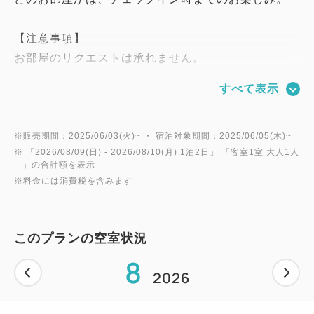
【注意事項】
お部屋のリクエストは承れません。
すべて表示
チェックイン 15:00～
チェックアウト 翌11:00(通常10時）まで
※公式HPからのご予約のみ、1時間の無料延長特典
※販売期間：2025/06/03(火)~ ・ 宿泊対象期間：2025/06/05(木)~
※ 「
2026/08/09(日)
- 2026/08/10(月)
1泊2日
」 「
客室1室 大人1人
によりチェックアウトは11:00となっております。
」の合計額を表示
11:00から1時間の無料延長ではございません。
※料金には消費税を含みます
他予約サイトは10:00のチェックアウトとなりま
す。
このプランの空室状況
＜お子様について＞
8
未就学児の添い寝のみ無料。大人1名につきお子様1
2026
名まで承ります。