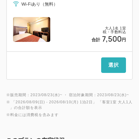
[料金] 1,000円 （5/1の朝食から料金改定となりま
Wi-Fiあり（無料）
す）
大人
1
名
1
室
【客室設備】
税・手数料込
7,500
ユニットバス、シャワートイレ、冷蔵庫、加湿機能空
合計
円
気清浄機（フラットルームを除く）、LAN
【駐車場のご案内】
選択
※2024年5月1日から施設内駐車場は完全予約制とな
ります。
駐車ご希望の方は、駐車場の予約を必ずお電話にてご
※販売期間：2023/08/23(水)~ ・ 宿泊対象期間：2023/08/23(水)~
連絡下さい。
※ 「
2026/08/09(日)
- 2026/08/10(月)
1泊2日
」 「
客室1室 大人1人
」の合計額を表示
ホテル敷地内 屋外駐車場（15台 高さ制限2.3ｍ）
※料金には消費税を含みます
1,000円／泊（10:00～翌15:00）
＜完全予約制＞でございます。