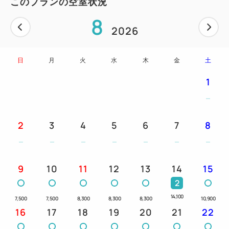
このプランの空室状況
駐車場をご利用の場合は、
8
お電話にて駐車場の利用の希望と車種をお伝え頂
2026
き、
空き状況を確認して下さい。
日
月
火
水
木
金
土
※ホテル敷地内の駐車場が満車の際は、近隣のコイン
1
パーキングをご利用ください。
フロントにて近隣の駐車場案内図をお渡ししており
ます。
2
3
4
5
6
7
8
（案内図にある以外にも駐車場はございます。お客様
ご自身で駐車料金等のご確認をお願い致します。）
【交通アクセス】
9
10
11
12
13
14
15
◆JR京浜東北線「川口駅」東口より徒歩約3分
2
◆首都高「鹿浜橋」出入り口より約15分
14,100
7,500
7,500
8,300
8,300
8,300
10,900
東京外環自動車道「川口西IC」より約20分
16
17
18
19
20
21
22