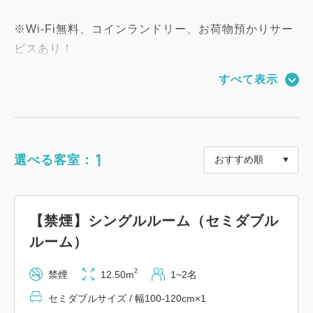
※Wi-Fi無料、コインランドリー、お荷物預かりサー
ビスあり！
すべて表示
＝＝＝＝＝＝＝＝＝＝＝＝＝＝＝＝＝＝＝＝＝＝＝＝
＝
【大浴場】
1
選べる客室：
※男女入れ替え制
[会場] 1階「禅の湯」
[時間] 17:00～25:30
【禁煙】シングルルーム（セミダブル
ルーム）
【朝食のご案内】
[会場] 1階「朝食会場」
2
禁煙
12.50m
1~2名
[時間] AM6:30-9:30（最終入場9:15）
セミダブルサイズ / 幅100-120cm×1
[形式] 和洋食ビュッフェスタイル