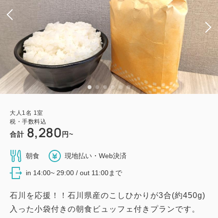
大人
1
名
1
室
税・手数料込
8,280
合計
円~
朝食
現地払い・Web決済
in 14:00~ 29:00 / out 11:00まで
石川を応援！！石川県産のこしひかりが3合(約450g)
入った小袋付きの朝食ビュッフェ付きプランです。