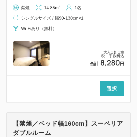
敵な空間で、金沢でのご滞在をごゆっくりお楽しみく
2
禁煙
14.85m
1名
ださい。
シングルサイズ / 幅90-130cm×1
チェックイン14：00／チェックアウト11：00
Wi-Fiあり（無料）
【スマイルホテル金沢西口駅前のおすすめポイント】
大人
1
名
1
室
・2021年11月28日グランドオープンの新築ホテル♪
税・手数料込
8,280
・金沢駅西口から徒歩4分♪
合計
円
・全室禁煙♪（1Fに喫煙コーナーあり）
・全客室に加湿空気清浄機完備♪
・40インチ大画面液晶TV♪
選択
・全館無料Wi-Fi接続可能♪
【ご朝食】
和洋バイキング
【禁煙／ベッド幅160cm】スーペリア
会場：1Ｆレストラン 全席禁煙
ダブルルーム