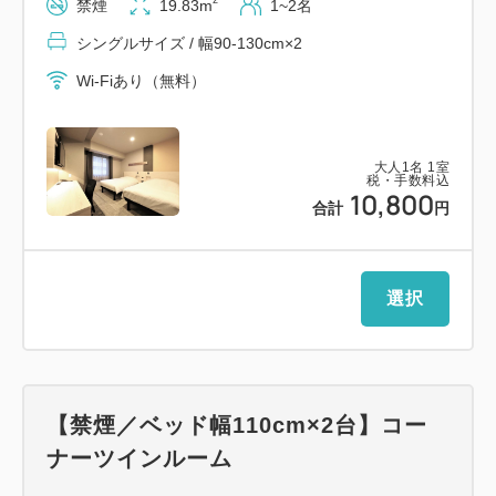
2
禁煙
19.83m
1~2名
【周辺観光地アクセス】
シングルサイズ / 幅90-130cm×2
近江町市場…徒歩25分、バス5分
Wi-Fiあり（無料）
兼六園…バス10分
金沢城公園…バス10分
金沢21世紀美術館…バス15分
大人
1
名
1
室
税・手数料込
10,800
ひがし茶屋街…バス10分
合計
円
選択
【禁煙／ベッド幅110cm×2台】コー
ナーツインルーム