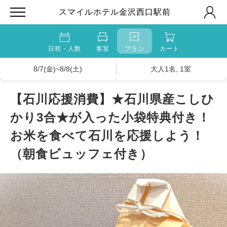
スマイルホテル金沢西口駅前
日程・人数
客室
プラン
カート
8/7(金)~8/8(土)
大人1名, 1室
【石川応援消費】★石川県産こしひ
かり3合★が入った小袋特典付き！
お米を食べて石川を応援しよう！
（朝食ビュッフェ付き）