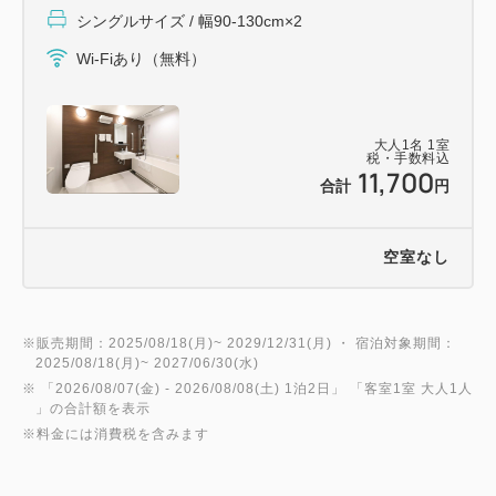
シングルサイズ / 幅90-130cm×2
Wi-Fiあり（無料）
大人
1
名
1
室
税・手数料込
11,700
合計
円
空室なし
※販売期間：2025/08/18(月)~ 2029/12/31(月) ・ 宿泊対象期間：
2025/08/18(月)~ 2027/06/30(水)
※ 「
2026/08/07(金)
- 2026/08/08(土)
1泊2日
」 「
客室1室 大人1人
」の合計額を表示
※料金には消費税を含みます