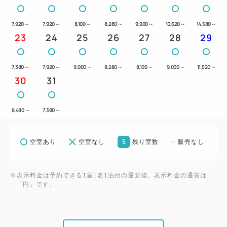
7,920
～
7,920
～
8,100
～
8,280
～
9,900
～
10,620
～
14,580
～
23
24
25
26
27
28
29
7,380
～
7,920
～
9,000
～
8,280
～
8,100
～
9,000
～
11,520
～
30
31
6,480
～
7,380
～
5
空室あり
空室なし
残り室数
販売なし
※表示料金は予約できる1室1名1泊目の最安値。表示料金の通貨は
「円」です。