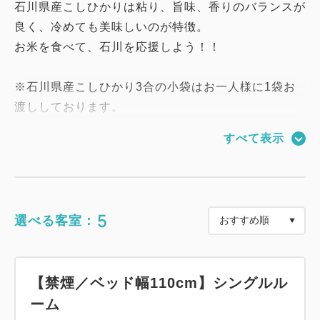
石川県産こしひかりは粘り、旨味、香りのバランスが
良く、冷めても美味しいのが特徴。
お米を食べて、石川を応援しよう！！
※石川県産こしひかり3合の小袋はお一人様に1袋お
渡ししております。
（添い寝のお子様は対象外のため、お渡し分に含まれ
すべて表示
ません。あらかじめご了承くださいませ。）
--------------------------------------------------
5
選べる客室：
◇◇ 2021年11月28日グランドオープン ◇◇金沢駅
西口より徒歩4分！
ビジネスのお客様のみでなく、ご家族連れにもご利用
【禁煙／ベッド幅110cm】シングルル
頂けるよう、多彩なお部屋をご用意しております。
ーム
歴史と伝統を感じさせる「加賀五彩」を基調とした素