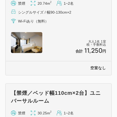
2
禁煙
20.74m
1~2名
シングルサイズ / 幅90-130cm×2
Wi-Fiあり（無料）
大人
1
名
1
室
税・手数料込
11,250
合計
円
空室なし
【禁煙／ベッド幅110cm×2台】ユニ
バーサルルーム
2
禁煙
30.25m
1~2名