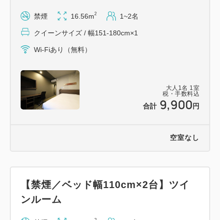
時間：6：30～10:00※最終入場 9：30
2
禁煙
16.56m
1~2名
【館内設備】
クイーンサイズ / 幅151-180cm×1
・コインランドリー、電子レンジ、製氷機、飲料自動
Wi-Fiあり（無料）
販売機あり。
【駐車場のご案内】
大人
1
名
1
室
税・手数料込
9,900
・ホテルには駐車場はございませんので、近隣の駐車
合計
円
場をご案内いたします。
料金については、すべてお客様ご負担となりますので
空室なし
ご注意下さい。
【交通アクセス】
・ＪＲ金沢駅西口より徒歩4分
【禁煙／ベッド幅110cm×2台】ツイ
・金沢西ＩＣよりお車で約12分
ンルーム
・小松空港より連絡バスで約40分