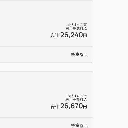
大人
1
名
1
室
税・手数料込
分
26,240
合計
円
0分
空室なし
5分
大人
1
名
1
室
税・手数料込
26,670
合計
円
空室なし