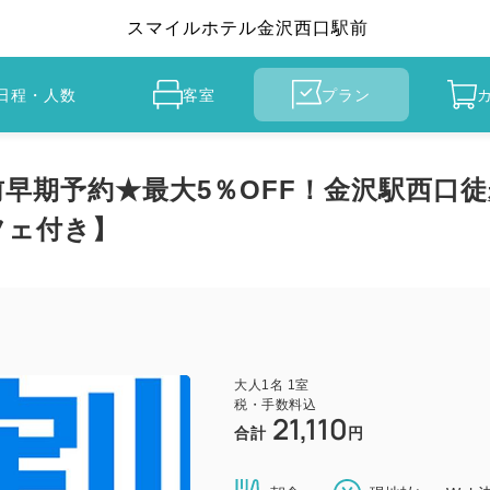
スマイルホテル金沢西口駅前
日程・人数
客室
プラン
前早期予約★最大5％OFF！金沢駅西口
フェ付き】
大人
1
名
1
室
税・手数料込
21,110
合計
円