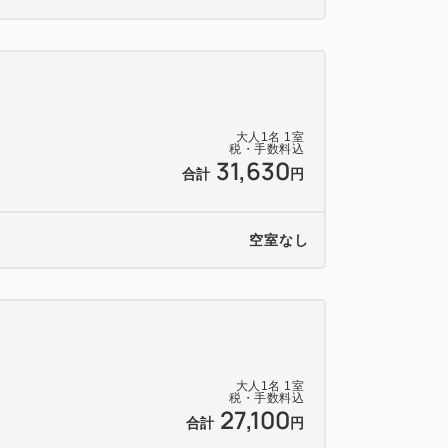
大人
1
名
1
室
税・手数料込
31,630
合計
円
空室なし
大人
1
名
1
室
税・手数料込
27,100
合計
円