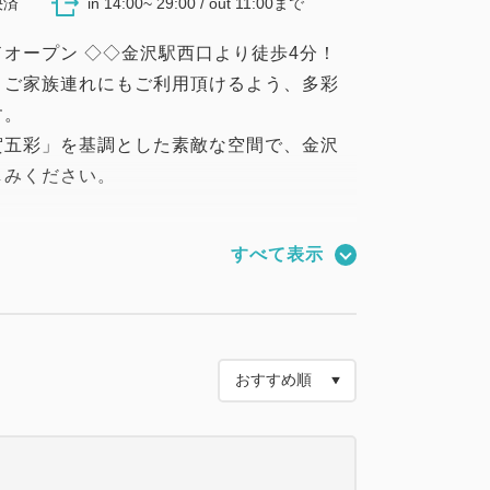
決済
in 14:00~ 29:00 / out 11:00まで
ランドオープン ◇◇金沢駅西口より徒歩4分！
、ご家族連れにもご利用頂けるよう、多彩
す。
賀五彩」を基調とした素敵な空間で、金沢
しみください。
様限定、お得な朝食ビュッフェ付きプラン
すべて表示
クアウト11：00
前のおすすめポイント】
ドオープンの新築ホテル♪
ナーあり）