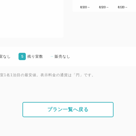
8,120
～
8,120
～
8,120
～
5
室なし
残り室数
販売なし
1室1名1泊目の最安値。表示料金の通貨は「円」です。
プラン一覧へ戻る