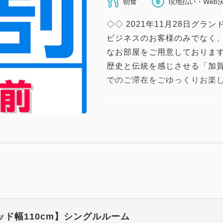
朝食
現地払い・Web
◇◇ 2021年11月28日グ
ビジネスのお客様のみでなく
なお部屋をご用意しておりま
歴史と伝統を感じさせる「加
でのご滞在をごゆっくりお楽
★30日前までにご予約のお客
です★
チェックイン14：00／チェッ
【スマイルホテル金沢西口駅
・2021年11月28日グラン
・金沢駅西口から徒歩4分♪
ッド幅110cm】シングルルーム
・全室禁煙♪（1Fに喫煙コー