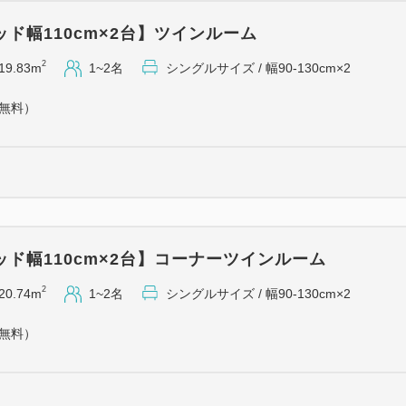
ド幅110cm×2台】ツインルーム
【交通アクセス】
2
19.83m
1~2名
シングルサイズ / 幅90-130cm×2
・ＪＲ金沢駅西口より徒歩4分
・金沢西ＩＣよりお車で約12
（無料）
・小松空港より連絡バスで約4
【周辺観光地アクセス】
近江町市場…徒歩25分、バス
兼六園…バス10分
金沢城公園…バス10分
ド幅110cm×2台】コーナーツインルーム
金沢21世紀美術館…バス15分
2
20.74m
1~2名
シングルサイズ / 幅90-130cm×2
ひがし茶屋街…バス10分
（無料）