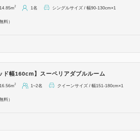
・全客室に加湿空気清浄機完備
2
14.85m
1名
シングルサイズ / 幅90-130cm×1
・40インチ大画面液晶TV♪
（無料）
・全館無料Wi-Fi接続可能♪
【ご朝食】
和洋バイキング
会場：1Ｆレストラン 全
時間：6：30～10：00※最終
ッド幅160cm】スーペリアダブルルーム
【館内設備】
2
16.56m
1~2名
クイーンサイズ / 幅151-180cm×1
・コインランドリー、電子レ
（無料）
【駐車場のご案内】
・ホテルには駐車場はござい
ます。
料金については、すべてお客