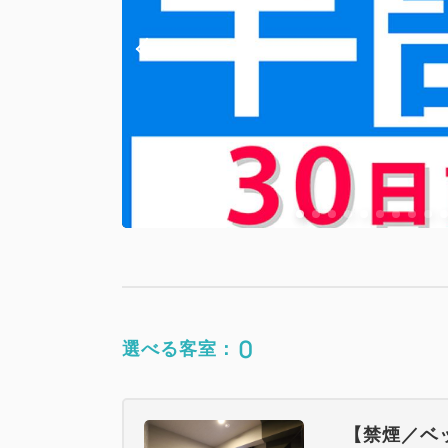
0
選べる客室：
【禁煙／ベ