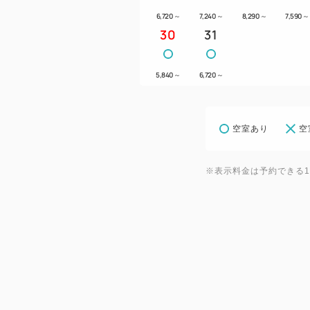
6,720
～
7,240
～
8,290
～
7,590
～
30
31
5,840
～
6,720
～
空室あり
空
※表示料金は予約できる