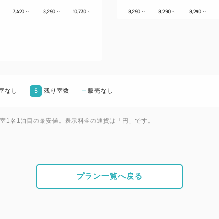
7,420
～
8,290
～
10,730
～
8,290
～
8,290
～
8,290
～
5
室なし
残り室数
販売なし
1室1名1泊目の最安値。表示料金の通貨は「円」です。
プラン一覧へ戻る