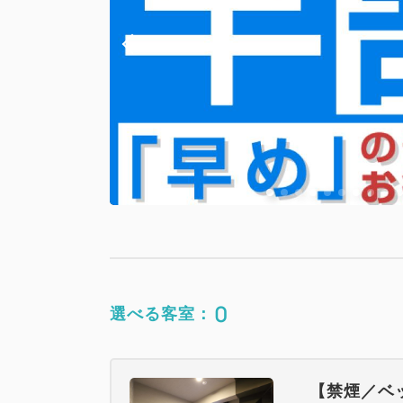
0
選べる客室：
【禁煙／ベ