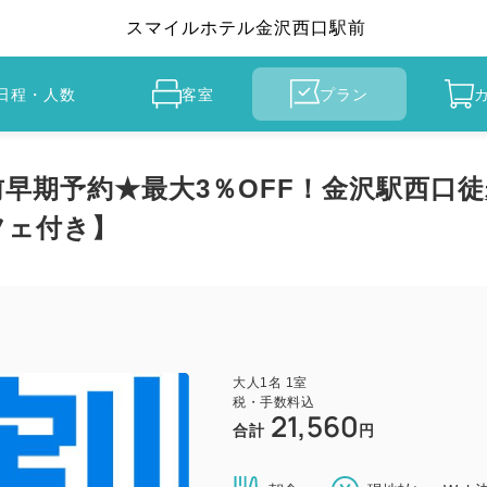
スマイルホテル金沢西口駅前
日程・人数
客室
プラン
前早期予約★最大3％OFF！金沢駅西口
フェ付き】
大人
1
名
1
室
税・手数料込
21,560
合計
円