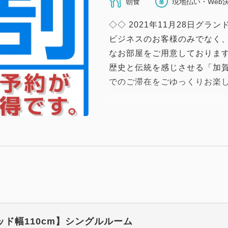
朝食
現地払い・Web
◇◇ 2021年11月28日グ
ビジネスのお客様のみでなく
なお部屋をご用意しておりま
歴史と伝統を感じさせる「加
でのご滞在をごゆっくりお楽
★15日前までにご予約のお客
です★
チェックイン14：00／チェッ
【スマイルホテル金沢西口駅
・2021年11月28日グラン
・金沢駅西口から徒歩4分♪
ッド幅110cm】シングルルーム
・全室禁煙♪（1Fに喫煙コー