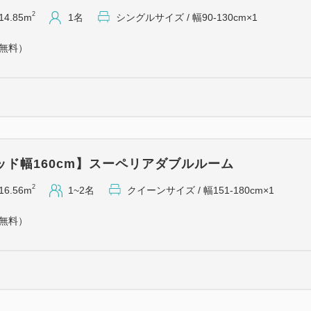
・全客室に加湿空気清浄機完備
2
14.85m
1名
シングルサイズ / 幅90-130cm×1
・40インチ大画面液晶TV♪
（無料）
・全館無料Wi-Fi接続可能♪
【ご朝食】
和洋バイキング
会場：1Ｆレストラン 全
時間：6：30～10：00※最終
ッド幅160cm】スーペリアダブルルーム
【館内設備】
2
16.56m
1~2名
クイーンサイズ / 幅151-180cm×1
・コインランドリー、電子レ
（無料）
【駐車場のご案内】
・ホテルには駐車場はござい
ます。
料金については、すべてお客