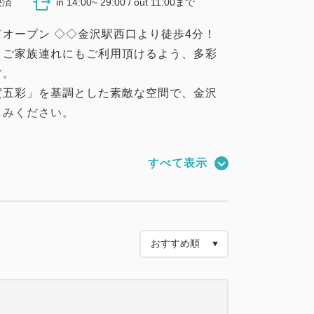
決済
in 14:00~ 29:00 / out 11:00まで
ランドオープン ◇◇金沢駅西口より徒歩4分！
、ご家族連れにもご利用頂けるよう、多彩
す。
賀五彩」を基調とした素敵な空間で、金沢
しみください。
様限定、お得な朝食ビュッフェ付きプラン
すべて表示
クアウト11：00
前のおすすめポイント】
ドオープンの新築ホテル♪
ナーあり）