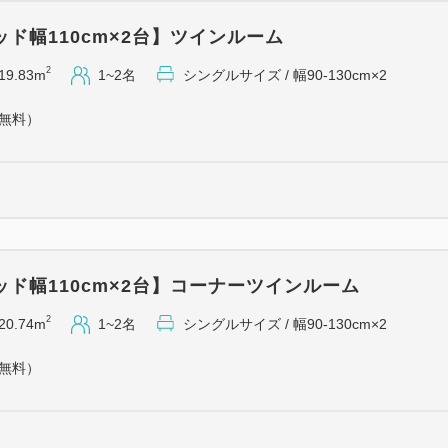
ド幅110cm×2台】ツインルーム
【交通アクセス】
2
19.83m
1~2名
シングルサイズ / 幅90-130cm×2
・ＪＲ金沢駅西口より徒歩4分
・金沢西ＩＣよりお車で約12
（無料）
・小松空港より連絡バスで約4
【周辺観光地アクセス】
近江町市場…徒歩25分、バス
兼六園…バス10分
金沢城公園…バス10分
ド幅110cm×2台】コーナーツインルーム
金沢21世紀美術館…バス15分
2
20.74m
1~2名
シングルサイズ / 幅90-130cm×2
ひがし茶屋街…バス10分
（無料）