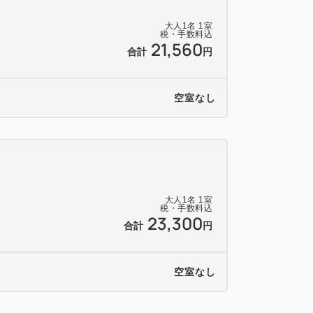
♪
大人
1
名
1
室
税・手数料込
21,560
合計
円
空室なし
席禁煙
入場9：30
大人
1
名
1
室
税・手数料込
ンジ、製氷機、飲料自動販売機あり。
23,300
合計
円
ませんので、近隣の駐車場をご案内いたし
空室なし
様ご負担となりますのでご注意下さい。