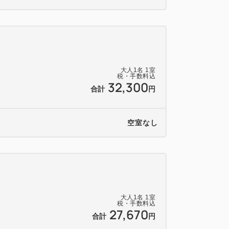
大人
1
名
1
室
税・手数料込
32,300
合計
円
空室なし
大人
1
名
1
室
税・手数料込
27,670
合計
円