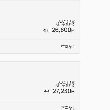
大人
1
名
1
室
税・手数料込
分
26,800
合計
円
0分
空室なし
5分
大人
1
名
1
室
税・手数料込
27,230
合計
円
空室なし