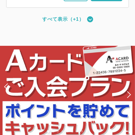
すべて表示（+1）
【禁煙／ベッド幅110cm×2台】ツイ
ンルーム
2
禁煙
19.83m
1~2名
シングルサイズ / 幅90-130cm×2
Wi-Fiあり（無料）
大人
1
名
1
室
税・手数料込
10,030
合計
円
1
詳細
今すぐ予約
残り
室