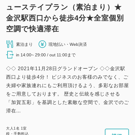
ューステイプラン（素泊まり）★
金沢駅西口から徒歩4分★全室個別
空調で快適滞在
素泊まり
現地払い・Web決済
in 14:00~ 29:00 / out 11:00まで
◇◇ 2021年11月28日グランドオープン ◇◇金沢駅
西口より徒歩4分！ ビジネスのお客様のみでなく、ご
夫婦や家族連れにもご利用頂けるよう、多彩なお部屋
をご用意しております。 歴史と伝統を感じさせる
「加賀五彩」を基調とした素敵な空間で、金沢でのご
滞在...
大人
1
名
1
室
税・手数料込