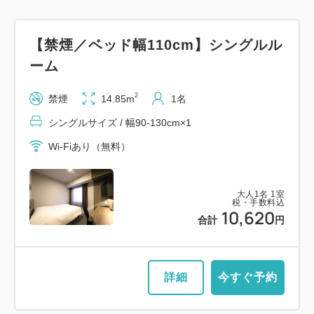
【禁煙／ベッド幅110cm】シングルル
ーム
2
禁煙
14.85m
1名
シングルサイズ / 幅90-130cm×1
Wi-Fiあり（無料）
大人
1
名
1
室
税・手数料込
10,620
合計
円
詳細
今すぐ予約