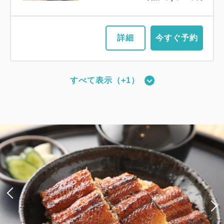
詳細
今すぐ予約
すべて表示（+1）
【禁煙／ベッド幅110cm×2台】ツイ
ンルーム
2
禁煙
19.83m
1~2名
シングルサイズ / 幅90-130cm×2
Wi-Fiあり（無料）
大人
1
名
1
室
税・手数料込
8,820
合計
円