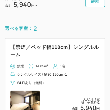
詳細
5,940
合計
円~
2
選べる客室：
【禁煙／ベッド幅110cm】シングルル
ーム
2
禁煙
14.85m
1名
シングルサイズ / 幅90-130cm×1
Wi-Fiあり（無料）
大人
1
名
1
室
税・手数料込
5,940
合計
円