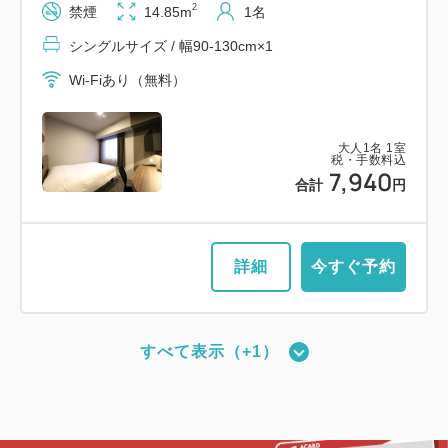
2
禁煙
14.85m
1名
シングルサイズ / 幅90-130cm×1
Wi-Fiあり（無料）
大人
1
名
1
室
税・手数料込
7,940
合計
円
詳細
今すぐ予約
すべて表示（+1）
【禁煙／ベッド幅110cm×2台】ツイ
ンルーム
2
禁煙
19.83m
1~2名