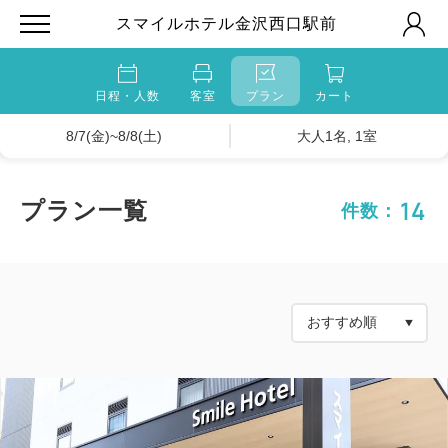
スマイルホテル金沢西口駅前
日程・人数
客室
プラン
カート
8/7(金)~8/8(土)
大人1名, 1室
14
プラン一覧
件数：