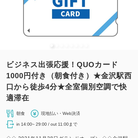
大人
1
名
1
室
税・手数料込
8,550
合計
円
1
詳細
今すぐ予約
残り
室
ビジネス出張応援！QUOカード
1000円付き（朝食付き）★金沢駅西
口から徒歩4分★全室個別空調で快
適滞在
朝食
現地払い・Web決済
in 14:00~ 29:00 / out 11:00まで