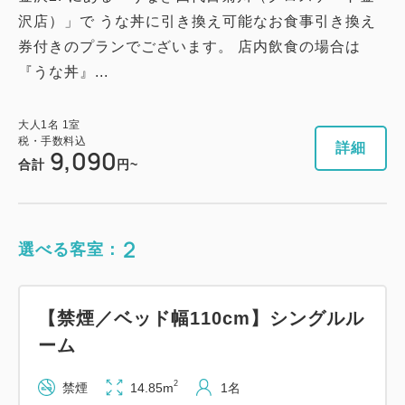
沢店）」で うな丼に引き換え可能なお食事引き換え
券付きのプランでございます。 店内飲食の場合は
『うな丼』...
大人
1
名
1
室
税・手数料込
詳細
9,090
合計
円~
2
選べる客室：
【禁煙／ベッド幅110cm】シングルル
ーム
2
禁煙
14.85m
1名