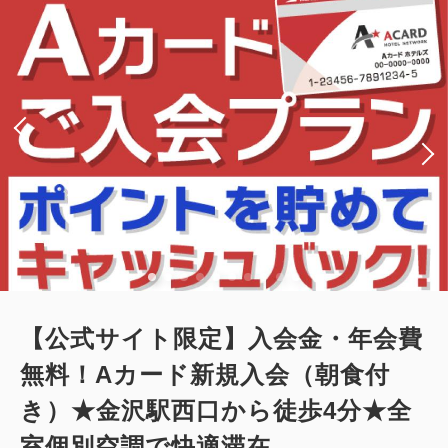
シングルサイズ / 幅90-130cm×2
Wi-Fiあり（無料）
大人
1
名
1
室
税・手数料込
10,820
合計
円
1
詳細
今すぐ予約
残り
室
【公式サイト限定】入会金・年会費
無料！Aカード新規入会（朝食付
き）★金沢駅西口から徒歩4分★全
室個別空調で快適滞在