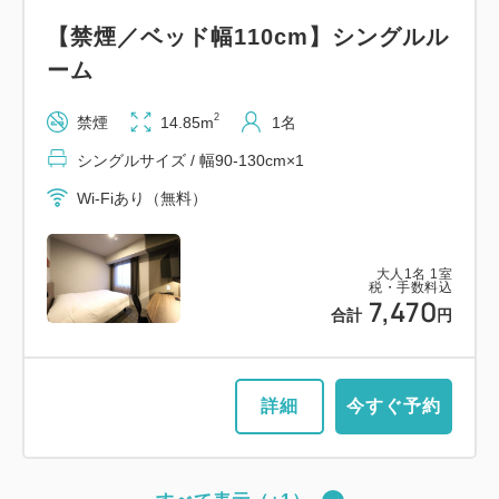
【禁煙／ベッド幅110cm】シングルル
ーム
2
禁煙
14.85m
1名
シングルサイズ / 幅90-130cm×1
Wi-Fiあり（無料）
大人
1
名
1
室
税・手数料込
7,470
合計
円
詳細
今すぐ予約