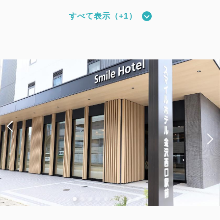
すべて表示（+1）
【禁煙／ベッド幅110cm×2台】ツイ
ンルーム
2
禁煙
19.83m
1~2名
シングルサイズ / 幅90-130cm×2
Wi-Fiあり（無料）
大人
1
名
1
室
税・手数料込
13,500
合計
円
1
詳細
今すぐ予約
残り
室