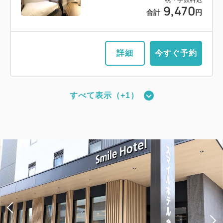
税・手数料込
9,470
合計
円
詳細
今すぐ予約
すべて表示（+1）
【禁煙／ベッド幅110cm×2台】ツイ
ンルーム
2
禁煙
19.83m
1~2名
シングルサイズ / 幅90-130cm×2
Wi-Fiあり（無料）
大人
1
名
1
室
税・手数料込