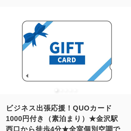
2
禁煙
19.83m
1~2名
シングルサイズ / 幅90-130cm×2
Wi-Fiあり（無料）
大人
1
名
1
室
税・手数料込
11,430
合計
円
1
詳細
今すぐ予約
残り
室
ビジネス出張応援！QUOカード
1000円付き（素泊まり）★金沢駅
西口から徒歩4分★全室個別空調で