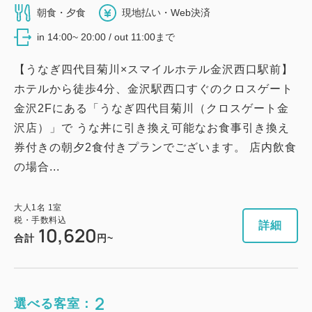
朝食・夕食
現地払い・Web決済
in 14:00~ 20:00 / out 11:00まで
【うなぎ四代目菊川×スマイルホテル金沢西口駅前】
ホテルから徒歩4分、金沢駅西口すぐのクロスゲート
金沢2Fにある「うなぎ四代目菊川（クロスゲート金
沢店）」で うな丼に引き換え可能なお食事引き換え
券付きの朝夕2食付きプランでございます。 店内飲食
の場合...
大人
1
名
1
室
税・手数料込
詳細
10,620
合計
円~
2
選べる客室：