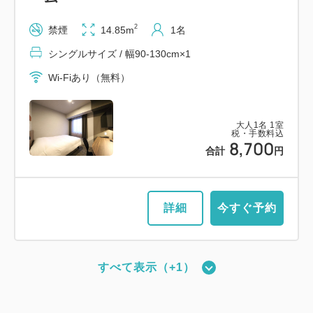
2
禁煙
14.85m
1名
シングルサイズ / 幅90-130cm×1
Wi-Fiあり（無料）
大人
1
名
1
室
税・手数料込
8,700
合計
円
詳細
今すぐ予約
すべて表示（+1）
【禁煙／ベッド幅110cm×2台】ツイ
ンルーム