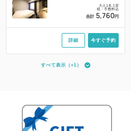
大人
1
名
1
室
税・手数料込
5,760
合計
円
詳細
今すぐ予約
すべて表示（+1）
【禁煙／ベッド幅110cm×2台】ツイ
ンルーム
2
禁煙
19.83m
1~2名
シングルサイズ / 幅90-130cm×2
Wi-Fiあり（無料）