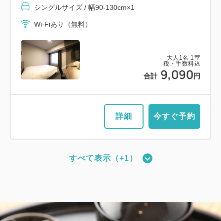
シングルサイズ / 幅90-130cm×1
Wi-Fiあり（無料）
大人
1
名
1
室
税・手数料込
9,090
合計
円
詳細
今すぐ予約
すべて表示（+1）
【禁煙／ベッド幅110cm×2台】ツイ
ンルーム
2
禁煙
19.83m
1~2名