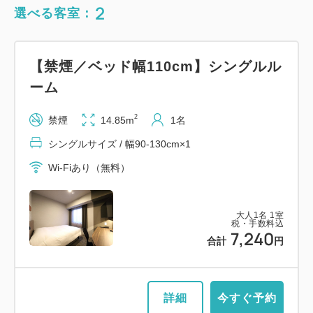
2
選べる客室：
【禁煙／ベッド幅110cm】シングルル
ーム
2
禁煙
14.85m
1名
シングルサイズ / 幅90-130cm×1
Wi-Fiあり（無料）
大人
1
名
1
室
税・手数料込
7,240
合計
円
詳細
今すぐ予約