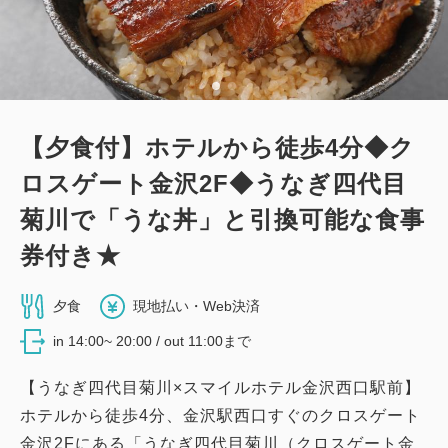
1
詳細
今すぐ予約
残り
室
【夕食付】ホテルから徒歩4分◆ク
ロスゲート金沢2F◆うなぎ四代目
菊川で「うな丼」と引換可能な食事
券付き★
夕食
現地払い・Web決済
in 14:00~ 20:00 / out 11:00まで
【うなぎ四代目菊川×スマイルホテル金沢西口駅前】
ホテルから徒歩4分、金沢駅西口すぐのクロスゲート
金沢2Fにある「うなぎ四代目菊川（クロスゲート金