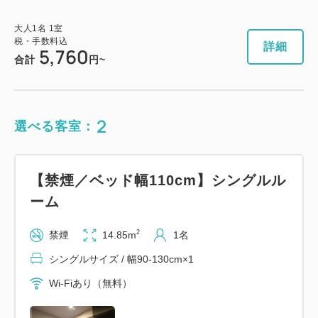
大人
1
名
1
室
税・手数料込
詳細
5,760
合計
円~
2
選べる客室：
【禁煙／ベッド幅110cm】シングルル
ーム
2
禁煙
14.85m
1名
シングルサイズ / 幅90-130cm×1
Wi-Fiあり（無料）