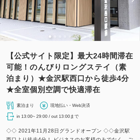
12,350
合計
円
1
詳細
今すぐ予約
残り
室
【公式サイト限定】最大24時間滞在
可能！のんびりロングステイ（素
泊まり）★金沢駅西口から徒歩4分
★全室個別空調で快適滞在
素泊まり
現地払い・Web決済
in 13:00~ 29:00 / out 13:00まで
◇◇ 2021年11月28日グランドオープン ◇◇金沢駅
西口より徒歩4分！ ビジネスのお客様のみでなく、ご