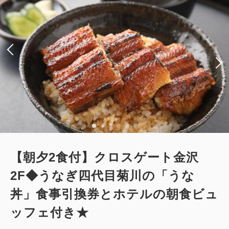
シングルサイズ / 幅90-130cm×2
Wi-Fiあり（無料）
大人
1
名
1
室
税・手数料込
11,970
合計
円
1
詳細
今すぐ予約
残り
室
【朝夕2食付】クロスゲート金沢
2F◆うなぎ四代目菊川の「うな
丼」食事引換券とホテルの朝食ビュ
ッフェ付き★