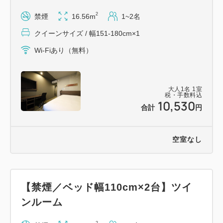
ご注意下さい。
2
禁煙
16.56m
1~2名
【交通アクセス】
クイーンサイズ / 幅151-180cm×1
・ＪＲ金沢駅西口より徒歩4分
Wi-Fiあり（無料）
・金沢西ＩＣよりお車で約12分
・小松空港より連絡バスで約40分
大人
1
名
1
室
税・手数料込
10,530
【周辺観光地アクセス】
合計
円
近江町市場…徒歩25分、バス5分
兼六園…バス10分
空室なし
金沢城公園…バス10分
金沢21世紀美術館…バス15分
ひがし茶屋街…バス10分
【禁煙／ベッド幅110cm×2台】ツイ
ンルーム