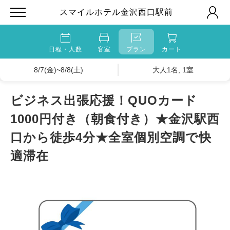
スマイルホテル金沢西口駅前
日程・人数
客室
プラン
カート
8/7(金)~8/8(土)
大人1名, 1室
ビジネス出張応援！QUOカード
1000円付き（朝食付き）★金沢駅西
口から徒歩4分★全室個別空調で快
適滞在