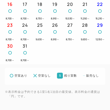
16
17
18
19
20
21
22
8,700
～
8,700
～
8,730
～
8,910
～
10,530
～
11,250
～
15,210
～
23
24
25
26
27
28
29
8,700
～
8,700
～
9,630
～
8,910
～
8,730
～
9,630
～
12,150
～
30
31
8,700
～
8,700
～
5
空室あり
空室なし
残り室数
販売なし
※表示料金は予約できる1室1名1泊目の最安値。表示料金の通貨は
「円」です。