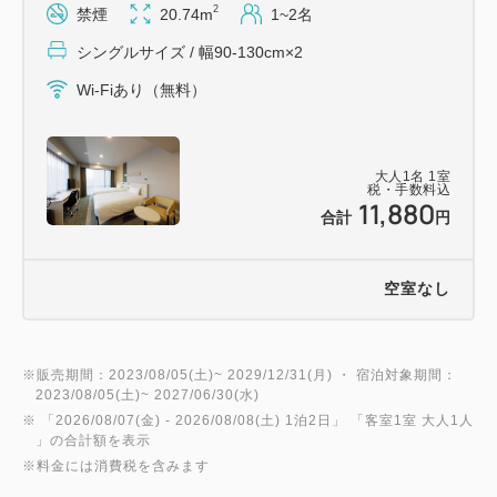
2
禁煙
20.74m
1~2名
シングルサイズ / 幅90-130cm×2
Wi-Fiあり（無料）
大人
1
名
1
室
税・手数料込
11,880
合計
円
空室なし
※販売期間：2023/08/05(土)~ 2029/12/31(月) ・ 宿泊対象期間：
2023/08/05(土)~ 2027/06/30(水)
※ 「
2026/08/07(金)
- 2026/08/08(土)
1泊2日
」 「
客室1室 大人1人
」の合計額を表示
※料金には消費税を含みます