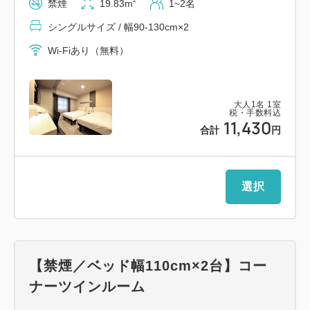
2
禁煙
19.83m
1~2名
シングルサイズ / 幅90-130cm×2
Wi-Fiあり（無料）
大人
1
名
1
室
税・手数料込
11,430
合計
円
選択
【禁煙／ベッド幅110cm×2台】コー
ナーツインルーム