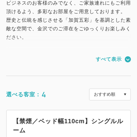
ビジネスのお客様のみでなく、ご家族連れにもご利用
頂けるよう、多彩なお部屋をご用意しております。
歴史と伝統を感じさせる「加賀五彩」を基調とした素
敵な空間で、金沢でのご滞在をごゆっくりお楽しみく
ださい。
コンビニなどで使えるQUOカード1000円がついた朝
すべて表示
食付きプランです。
チェックイン14：00／チェックアウト11：00
4
選べる客室：
【スマイルホテル金沢西口駅前のおすすめポイント】
・2021年11月28日グランドオープンの新築ホテル♪
・金沢駅西口から徒歩4分♪
【禁煙／ベッド幅110cm】シングルル
・全室禁煙♪（1Fに喫煙コーナーあり）
ーム
・全客室に加湿空気清浄機完備♪