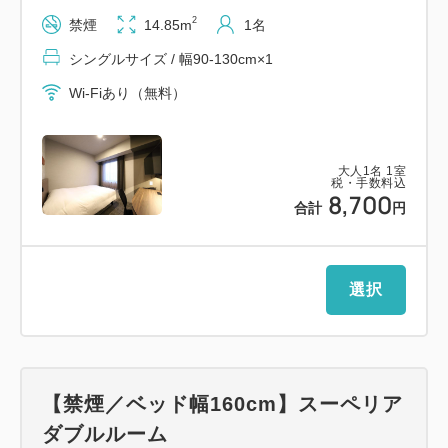
・40インチ大画面液晶TV♪
2
禁煙
14.85m
1名
・全館無料Wi-Fi接続可能♪
シングルサイズ / 幅90-130cm×1
【ご朝食】
Wi-Fiあり（無料）
和洋バイキング
会場：1Ｆレストラン 全席禁煙
大人
1
名
1
室
時間：6：30～10：00※最終入場9：30
税・手数料込
8,700
合計
円
【館内設備】
・コインランドリー、電子レンジ、製氷機、飲料自動
販売機あり。
選択
【駐車場のご案内】
・ホテルには駐車場はございませんので、近隣の駐車
場をご案内いたします。
【禁煙／ベッド幅160cm】スーペリア
料金については、すべてお客様ご負担となりますので
ダブルルーム