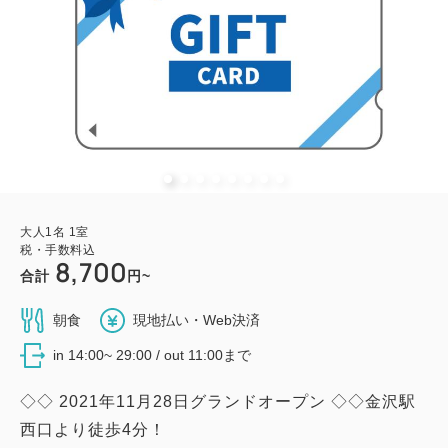
大人
1
名
1
室
税・手数料込
8,700
合計
円~
朝食
現地払い・Web決済
in 14:00~ 29:00 / out 11:00まで
◇◇ 2021年11月28日グランドオープン ◇◇金沢駅
西口より徒歩4分！