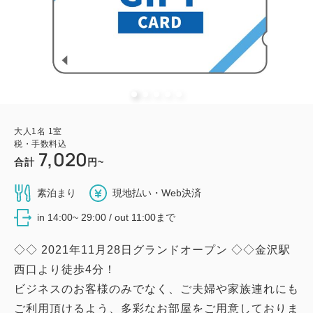
大人
1
名
1
室
税・手数料込
7,020
合計
円~
素泊まり
現地払い・Web決済
in 14:00~ 29:00 / out 11:00まで
◇◇ 2021年11月28日グランドオープン ◇◇金沢駅
西口より徒歩4分！
ビジネスのお客様のみでなく、ご夫婦や家族連れにも
ご利用頂けるよう、多彩なお部屋をご用意しておりま