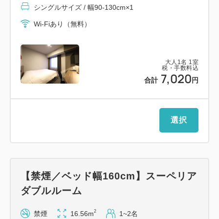
シングルサイズ / 幅90-130cm×1
・全館無料Wi-Fi接続可能♪
Wi-Fiあり（無料）
【館内設備】
・コインランドリー、電子レンジ、製氷機、飲料自動
大人
1
名
1
室
販売機あり。
税・手数料込
7,020
合計
円
【駐車場のご案内】
・ホテルには駐車場はございませんので、近隣の駐車
場をご案内いたします。
選択
料金については、すべてお客様ご負担となりますので
ご注意下さい。
【交通アクセス】
【禁煙／ベッド幅160cm】スーペリア
・ＪＲ金沢駅西口より徒歩4分
ダブルルーム
・金沢西ＩＣよりお車で約12分
2
禁煙
16.56m
1~2名
・小松空港より連絡バスで約40分