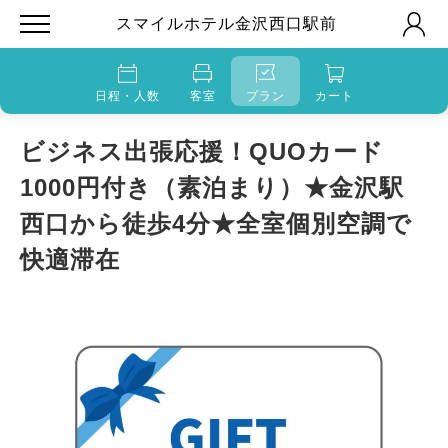
スマイルホテル金沢西口駅前
日程・人数
客室
プラン
カート
ビジネス出張応援！QUOカード
1000円付き（素泊まり）★金沢駅
西口から徒歩4分★全室個別空調で
快適滞在