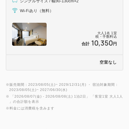
シングルサイズ / 幅90-130cm×2
Wi-Fiあり（無料）
大人
1
名
1
室
税・手数料込
10,350
合計
円
空室なし
※販売期間：2023/08/05(土)~ 2029/12/31(月) ・ 宿泊対象期間：
2023/08/05(土)~ 2027/06/30(水)
※ 「
2026/08/07(金)
- 2026/08/08(土)
1泊2日
」 「
客室1室 大人1人
」の合計額を表示
※料金には消費税を含みます