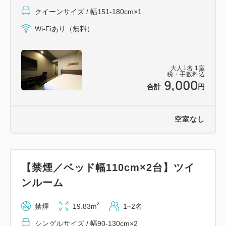
クイーンサイズ / 幅151-180cm×1
【周辺観光地アクセス】
Wi-Fiあり（無料）
近江町市場…徒歩25分、バス5分
兼六園…バス10分
金沢城公園…バス10分
大人
1
名
1
室
税・手数料込
9,000
金沢21世紀美術館…バス15分
合計
円
ひがし茶屋街…バス10分
空室なし
【禁煙／ベッド幅110cm×2台】ツイ
ンルーム
2
禁煙
19.83m
1~2名
シングルサイズ / 幅90-130cm×2