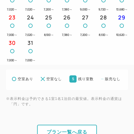
7,020
～
7,020
～
7,200
～
7,380
～
9,000
～
9,720
～
13,680
～
23
24
25
26
27
28
29
7,000
～
7,020
～
8,100
～
7,380
～
7,200
～
8,100
～
10,620
～
30
31
7,000
～
7,000
～
5
空室あり
空室なし
残り室数
販売なし
※表示料金は予約できる1室1名1泊目の最安値。表示料金の通貨は
「円」です。
プラン一覧へ戻る