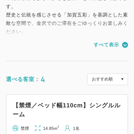
す。
歴史と伝統を感じさせる「加賀五彩」を基調とした素
敵な空間で、金沢でのご滞在をごゆっくりお楽しみく
ださい。
すべて表示
コンビニなどで使えるQUOカード1000円付きの素泊
りプランです。
チェックイン14：00／チェックアウト11：00
4
選べる客室：
【スマイルホテル金沢西口駅前のおすすめポイント】
・2021年11月28日グランドオープンの新築ホテル♪
【禁煙／ベッド幅110cm】シングルル
・金沢駅西口から徒歩4分♪
ーム
・全室禁煙♪（1Fに喫煙コーナーあり）
・全客室に加湿空気清浄機完備♪
2
禁煙
14.85m
1名
・40インチ大画面液晶TV♪