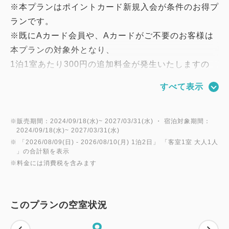
※本プランはポイントカード新規入会が条件のお得プ
ランです。
※既にAカード会員や、Aカードがご不要のお客様は
本プランの対象外となり、
1泊1室あたり300円の追加料金が発生いたしますの
で、あらかじめご了承ください。
すべて表示
チェックイン14：00／チェックアウト11：00
※販売期間：2024/09/18(水)~ 2027/03/31(水) ・ 宿泊対象期間：
2024/09/18(水)~ 2027/03/31(水)
・金沢駅東口から徒歩3分
※ 「
2026/08/09(日)
- 2026/08/10(月)
1泊2日
」 「
客室1室 大人1人
・全室禁煙
」の合計額を表示
※料金には消費税を含みます
・全客室に加湿空気清浄機完備
・40インチ大画面液晶TV
・全館無料Wi-Fi接続可能
このプランの空室状況
【ご朝食】