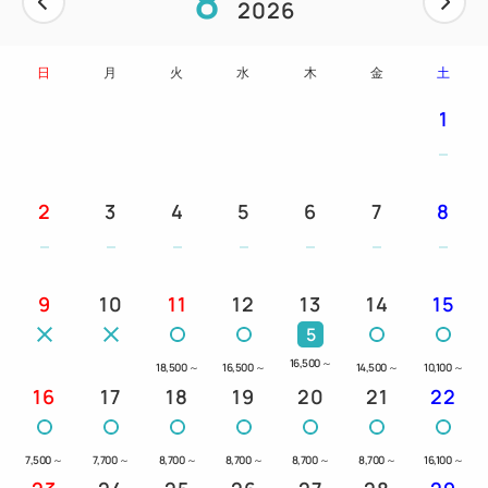
8
2026
スマイルホテルプレミアム金沢東口駅前に、待望の朝
食レストランが誕生！
日
月
火
水
木
金
土
当館のレストランでは地産地消にこだわった、金沢ら
しいお料理を豪華な船盛にてご提供いたします。
1
ご飯には大きな粒が特徴の石川県産「ひゃくまんごく
米」を、器には加賀発祥の上品な九谷焼を使用するな
ど、
2
3
4
5
6
7
8
石川県の魅力と伝統がたくさん詰まったご朝食となっ
ております。
加賀百万石の地でしか味わえない優雅で贅沢な朝をた
9
10
11
12
13
14
15
っぷりとご堪能くださいませ。
5
16,500
～
18,500
～
16,500
～
14,500
～
10,100
～
○提供方法
16
17
18
19
20
21
22
和食プレート（船盛にてご提供）
7,500
～
7,700
～
8,700
～
8,700
～
8,700
～
8,700
～
16,100
～
○会場