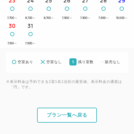
23
24
25
26
27
28
29
1Fレストラン（全席禁煙）
7,700
～
8,700
～
8,700
～
7,900
～
7,900
～
7,900
～
10,500
～
○営業時間
30
31
7:00～10:00（LO 9:30）
7,100
～
7,900
～
○その他
・ごはん・お味噌汁はおかわり自由。
5
空室あり
空室なし
残り室数
販売なし
・お味噌汁やおかず、焼き魚は日替わりでのご提供と
なります。
・小学生以上のお子様は大人料金でのご案内となりま
※表示料金は予約できる1室1名1泊目の最安値。表示料金の通貨は
「円」です。
す。
※未就学児様にはご飯とお味噌汁のみ無料でご提供
させていただきます。
・お飲み物はお水・白湯・お茶からお選びいただけま
プラン一覧へ戻る
す・
コーヒーのご提供に関しましてはホテル1Fロビー