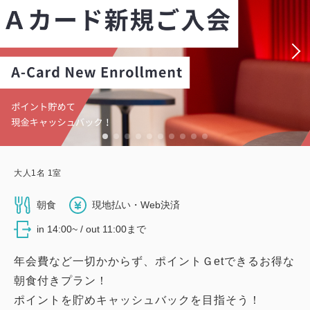
大人
1
名
1
室
朝食
現地払い・Web決済
in 14:00~ / out 11:00まで
年会費など一切かからず、ポイントＧetできるお得な
朝食付きプラン！
ポイントを貯めキャッシュバックを目指そう！