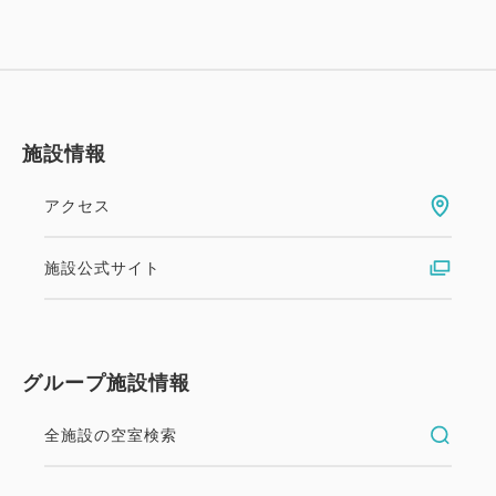
のウェルカムドリンクコーナーをご利用くださいま
せ。
・アレルギー・ヴィーガン・ベジタリアンの対応はで
きかねます。あらかじめご了承ください。
施設情報
【館内設備】
・コインランドリー、電子レンジ、製氷機、飲料自動
アクセス
販売機あり。
施設公式サイト
【交通アクセス】
・ＪＲ金沢駅東口より徒歩3分
・金沢西ＩＣよりお車で約14分
グループ施設情報
・小松空港より連絡バスで約40分
全施設の空室検索
【駐車場】
敷地内に駐車場がございます。