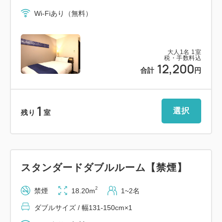
Wi-Fiあり（無料）
大人
1
名
1
室
税・手数料込
12,200
合計
円
1
選択
残り
室
スタンダードダブルルーム【禁煙】
2
禁煙
18.20m
1~2名
ダブルサイズ / 幅131-150cm×1