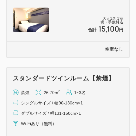
大人
1
名
1
室
税・手数料込
15,100
合計
円
空室なし
スタンダードツインルーム【禁煙】
2
禁煙
26.70m
1~3名
シングルサイズ / 幅90-130cm×1
ダブルサイズ / 幅131-150cm×1
Wi-Fiあり（無料）