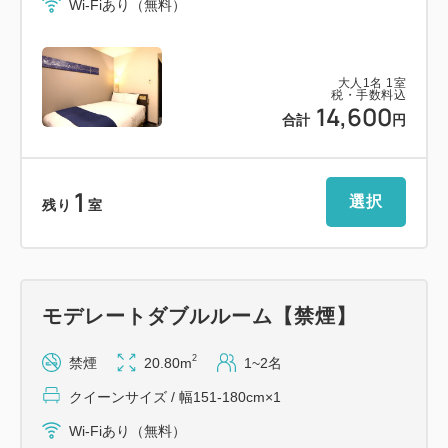
Wi-Fiあり（無料）
大人
1
名
1
室
税・手数料込
14,600
合計
円
1
選択
残り
室
モデレートダブルルーム【禁煙】
2
禁煙
20.80m
1~2名
クイーンサイズ / 幅151-180cm×1
Wi-Fiあり（無料）