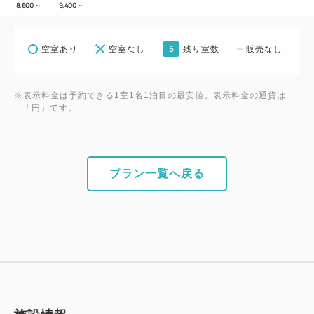
8,600
～
9,400
～
5
空室あり
空室なし
残り室数
販売なし
※表示料金は予約できる1室1名1泊目の最安値。表示料金の通貨は
「円」です。
プラン一覧へ戻る