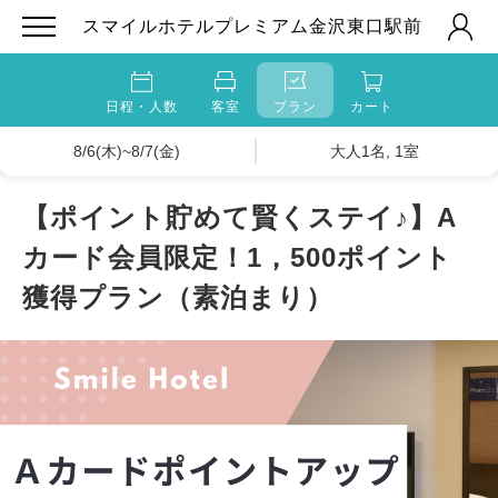
スマイルホテルプレミアム金沢東口駅前
日程・人数
客室
プラン
カート
8/6(木)~8/7(金)
大人1名, 1室
【ポイント貯めて賢くステイ♪】A
カード会員限定！1，500ポイント
獲得プラン（素泊まり）