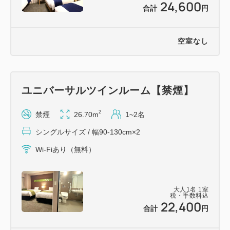
24,600
合計
円
空室なし
ユニバーサルツインルーム【禁煙】
2
禁煙
26.70m
1~2名
シングルサイズ / 幅90-130cm×2
Wi-Fiあり（無料）
大人
1
名
1
室
税・手数料込
22,400
合計
円