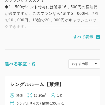
のプランがオススメ！
◆1，500ポイント付与には通常16，500円の宿泊代
が必要ですが、このプランなら4泊で5，000円、7泊
で10，000円、13泊で20，000円がキャッシュバッ
クできます。
◆Aカードに未入会の方でも大丈夫です。チェックイ
すべて表示
ン時にAカードを作成いたします！
【駐車場】
敷地内に駐車場がございます。
6
選べる客室：
受付・精算はオリックスレンタカー様にてお願いいた
します。
（台数、高さ1.55mまでの制限あり・予約不可）
シングルルーム【禁煙】
料金 14：00～翌11：00まで 1，200円
満車の場合は近隣のコインパーキングをご利用くださ
2
禁煙
18.20m
1名
い。
シングルサイズ / 幅90-130cm×1