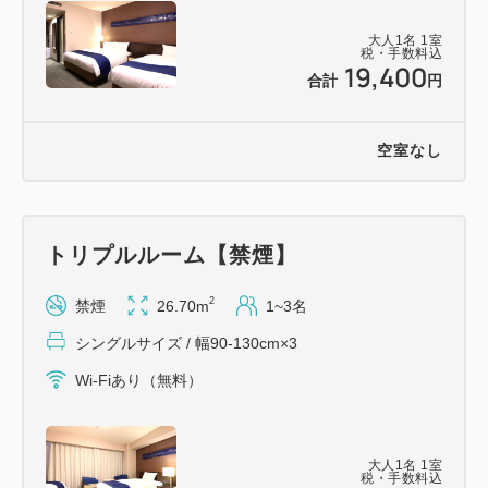
大人
1
名
1
室
税・手数料込
19,400
合計
円
空室なし
トリプルルーム【禁煙】
2
禁煙
26.70m
1~3名
シングルサイズ / 幅90-130cm×3
Wi-Fiあり（無料）
大人
1
名
1
室
税・手数料込