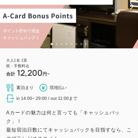
大人
1
名
1
室
税・手数料込
12,200
合計
円~
素泊まり
現地払い
in 14:00~ 29:00 / out 11:00まで
Aカードの魅力は何と言っても「キャッシュバッ
ク」！
最短宿泊日数にてキャッシュバックを目指すなら、こ