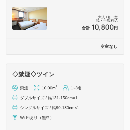
大人
1
名
1
室
税・手数料込
10,800
合計
円
空室なし
◇禁煙◇ツイン
2
禁煙
16.00m
1~3名
ダブルサイズ / 幅131-150cm×1
シングルサイズ / 幅90-130cm×1
Wi-Fiあり（無料）