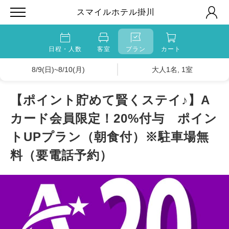
スマイルホテル掛川
日程・人数
客室
プラン
カート
8/9(日)~8/10(月)
大人1名, 1室
【ポイント貯めて賢くステイ♪】A
カード会員限定！20%付与 ポイン
トUPプラン（朝食付）※駐車場無
料（要電話予約）