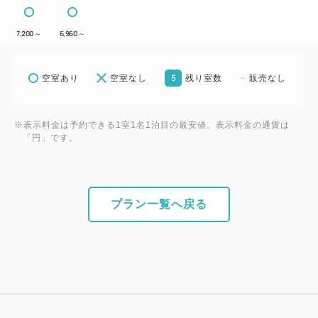
7,200
～
6,960
～
5
空室あり
空室なし
残り室数
販売なし
※表示料金は予約できる1室1名1泊目の最安値。表示料金の通貨は
「円」です。
プラン一覧へ戻る