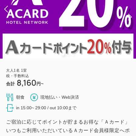
大人
1
名
1
室
税・手数料込
8,160
合計
円~
朝食
現地払い・Web決済
in 15:00~ 29:00 / out 10:00まで
ご宿泊に応じてポイントが貯まるお得な「Ａカード」
いつもご利用いただいているＡカード会員様限定へポ