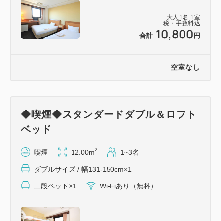
大人
1
名
1
室
税・手数料込
10,800
合計
円
空室なし
◆喫煙◆スタンダードダブル＆ロフト
ベッド
2
喫煙
12.00m
1~3名
ダブルサイズ / 幅131-150cm×1
二段ベッド×1
Wi-Fiあり（無料）