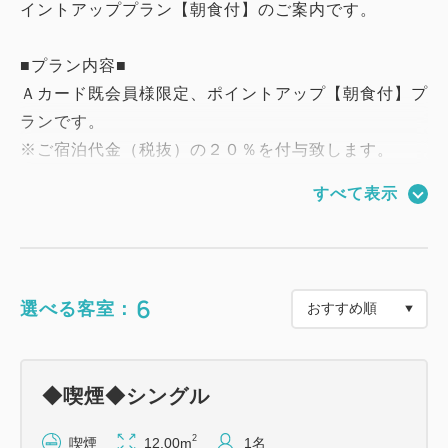
イントアッププラン【朝食付】のご案内です。
■プラン内容■
Ａカード既会員様限定、ポイントアップ【朝食付】プ
ランです。
※ご宿泊代金（税抜）の２０％を付与致します。
すべて表示
パン食でのセットメニューでございます。
（内容）
・パン2種、卵料理、ソーセージ、サラダ、お飲み物
・お飲み物はセルフスタイルでご利用いただけます。
6
選べる客室：
＝＝＝＝＝＝＝＝＝＝＝＝＝＝＝＝＝＝＝＝＝＝＝＝
＝
◆喫煙◆シングル
【館内のご案内】
◎ベッドのサイズは幅１４０ｃｍのセミダブルベッド
2
喫煙
12.00m
1名