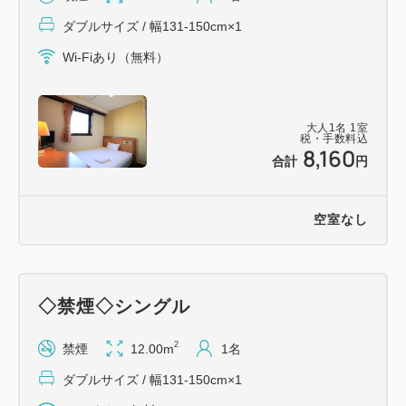
を全室完備！
ダブルサイズ / 幅131-150cm×1
◎全室ＷＩＦＩ利用可能！！
Wi-Fiあり（無料）
全室高速インターネットＬＡＮ完備！（無料）
※モデムの貸出となります。
◎１階マンガ文庫設置しております。ご滞在中も退屈
大人
1
名
1
室
しません♪
税・手数料込
8,160
◎コインランドリーも３台ご用意！
合計
円
洗剤は自動投入となります
空室なし
【客室設備】
◎当ホテルは環境保全の為、アメニティー類は１階ロ
ビーにてご用意致しております。
◇禁煙◇シングル
【駐車場のご案内】
2
禁煙
12.00m
1名
ホテル駐車場 ３０台
ダブルサイズ / 幅131-150cm×1
(駐車料金:無料/要電話予約・先着順）