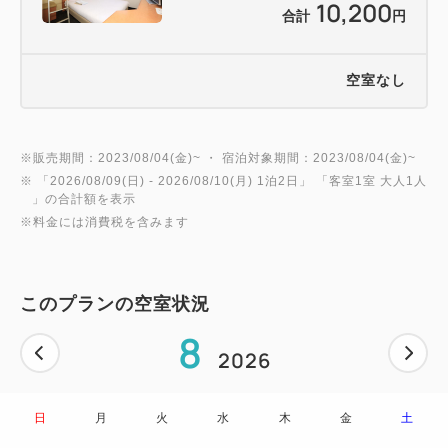
10,200
合計
円
空室なし
※販売期間：2023/08/04(金)~ ・ 宿泊対象期間：2023/08/04(金)~
※ 「
2026/08/09(日)
- 2026/08/10(月)
1泊2日
」 「
客室1室 大人1人
」の合計額を表示
※料金には消費税を含みます
このプランの空室状況
8
2026
日
月
火
水
木
金
土