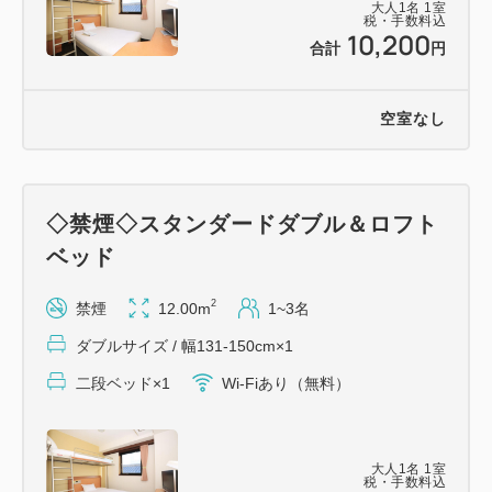
大人
1
名
1
室
税・手数料込
10,200
合計
円
空室なし
◇禁煙◇スタンダードダブル＆ロフト
ベッド
2
禁煙
12.00m
1~3名
ダブルサイズ / 幅131-150cm×1
二段ベッド×1
Wi-Fiあり（無料）
大人
1
名
1
室
税・手数料込