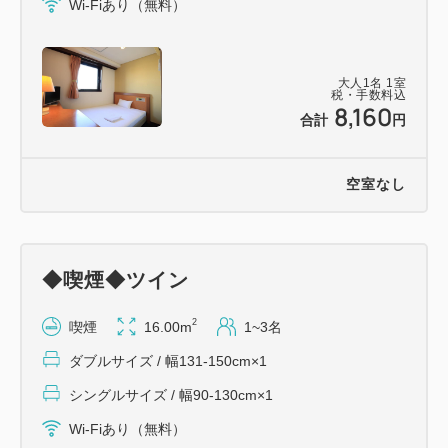
Wi-Fiあり（無料）
電話０５３７－６１－１１８８
※全長５.５ｍ・全幅１.９ｍまで(高さ制限なし 大型
車両不可)
大人
1
名
1
室
※満車の場合は、お客様ご負担にて有料駐車場の利用
税・手数料込
8,160
合計
円
となりますのでご了承ください。
【交通アクセス】
空室なし
◎ＪＲ掛川駅南口より徒歩２分
◎東名高速道路、掛川ＩＣよりお車で３分
＝＝＝＝＝＝＝＝＝＝＝＝＝＝＝＝＝＝＝＝＝＝
◆喫煙◆ツイン
2
喫煙
16.00m
1~3名
ダブルサイズ / 幅131-150cm×1
シングルサイズ / 幅90-130cm×1
Wi-Fiあり（無料）