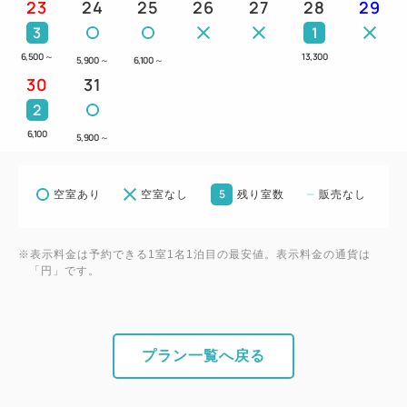
23
24
25
26
27
28
29
3
1
6,500
～
13,300
5,900
～
6,100
～
30
31
2
6,100
5,900
～
5
空室あり
空室なし
残り室数
販売なし
※表示料金は予約できる1室1名1泊目の最安値。表示料金の通貨は
「円」です。
プラン一覧へ戻る