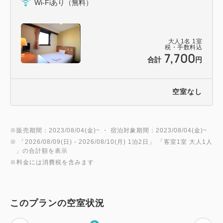
Wi-Fiあり（無料）
【駐車場のご案内】
ホテル駐車場 ３０台
(駐車料金:無料/要電話予約・先着順）
大人
1
名
1
室
電話０５３７－６１－１１８８
税・手数料込
7,700
合計
円
※全長５.５ｍ・全幅１.９ｍまで(高さ制限なし 大型
車両不可)
※満車の場合は、お客様ご負担にて有料駐車場の利用
空室なし
となりますのでご了承ください。
【交通アクセス】
※販売期間：2023/08/04(金)~ ・ 宿泊対象期間：2023/08/04(金)~
※ 「
2026/08/09(日)
- 2026/08/10(月)
1泊2日
」 「
客室1室 大人1人
◎ＪＲ掛川駅南口より徒歩２分
」の合計額を表示
◎東名高速道路、掛川ＩＣよりお車で３分
※料金には消費税を含みます
＝＝＝＝＝＝＝＝＝＝＝＝＝＝＝＝＝＝＝＝＝＝
このプランの空室状況