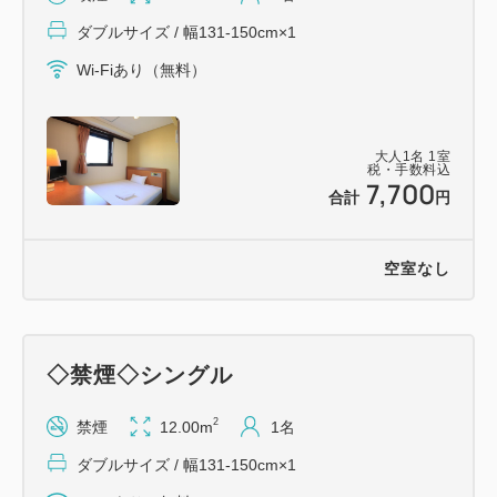
【館内のご案内】
ダブルサイズ / 幅131-150cm×1
◎ベッドは幅１４０ｃｍのセミダブルベッドを全室完
Wi-Fiあり（無料）
備！
◎全室ＷＩＦＩ利用可能！！
全室高速インターネットＬＡＮ完備！（無料）
大人
1
名
1
室
※モデムの貸出となります。
税・手数料込
7,700
◎１階マンガ文庫設置しております。ご滞在中も退屈
合計
円
しません♪
◎コインランドリーも３台ご用意！洗剤は自動投入と
空室なし
なります。
【客室設備】
◇禁煙◇シングル
◎当ホテルは環境保全の為、アメニティー類は１階ロ
ビーにて
2
禁煙
12.00m
1名
ご用意致しております。
ダブルサイズ / 幅131-150cm×1