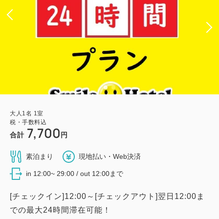
大人
1
名
1
室
税・手数料込
7,700
合計
円
素泊まり
現地払い・Web決済
in 12:00~ 29:00 / out 12:00まで
[チェックイン]12:00～[チェックアウト]翌日12:00ま
での最大24時間滞在可能！